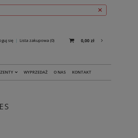
0,00 zł
oguj się
Lista zakupowa
0
EZENTY
WYPRZEDAŻ
O NAS
KONTAKT
ES