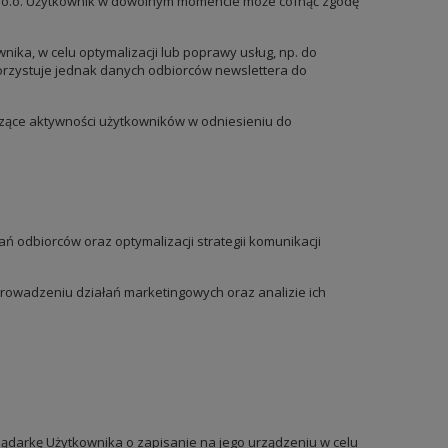
 z o.o. Użytkownik w dowolnym momencie może cofnąć zgodę
a, w celu optymalizacji lub poprawy usług, np. do
korzystuje jednak danych odbiorców newslettera do
zące aktywności użytkowników w odniesieniu do
 odbiorców oraz optymalizacji strategii komunikacji
 prowadzeniu działań marketingowych oraz analizie ich
eglądarkę Użytkownika o zapisanie na jego urządzeniu w celu