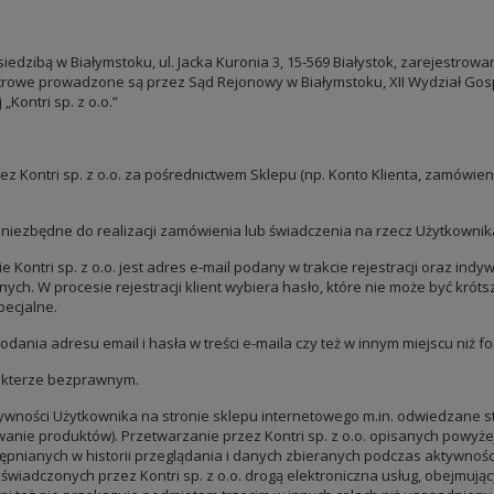
siedzibą w Białymstoku, ul. Jacka Kuronia 3, 15-569 Białystok, zarejestro
rowe prowadzone są przez Sąd Rejonowy w Białymstoku, XII Wydział Gospo
Kontri sp. z o.o.”
ez Kontri sp. z o.o. za pośrednictwem Sklepu (np. Konto Klienta, zamówien
niezbędne do realizacji zamówienia lub świadczenia na rzecz Użytkownik
Kontri sp. z o.o. jest adres e-mail podany w trakcie rejestracji oraz indyw
. W procesie rejestracji klient wybiera hasło, które nie może być krótsz
pecjalne.
a podania adresu email i hasła w treści e-maila czy też w innym miejscu niż f
akterze bezprawnym.
tywności Użytkownika na stronie sklepu internetowego m.in. odwiedzane str
wanie produktów). Przetwarzanie przez Kontri sp. z o.o. opisanych powyż
ępnianych w historii przeglądania i danych zbieranych podczas aktywnoś
wiadczonych przez Kontri sp. z o.o. drogą elektroniczna usług, obejmując