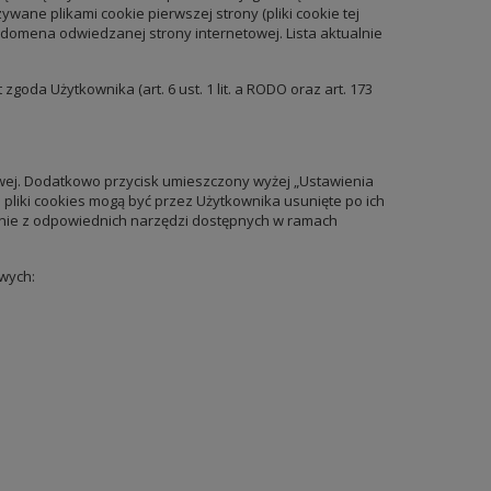
wane plikami cookie pierwszej strony (pliki cookie tej
ż domena odwiedzanej strony internetowej. Lista aktualnie
da Użytkownika (art. 6 ust. 1 lit. a RODO oraz art. 173
wej. Dodatkowo przycisk umieszczony wyżej „Ustawienia
 pliki cookies mogą być przez Użytkownika usunięte po ich
stanie z odpowiednich narzędzi dostępnych w ramach
wych: