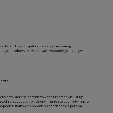
 względem których spełniamy wszystkie wymogi
em danych osobowych i w sprawie swobodnego przepływu
Sklepu.
 serwisów, które są administrowane lub stanowią usługę
zgodnie z zasadami określonymi przez te podmioty – np. w
 wypadku Użytkownik powinien zapoznać się z polityką