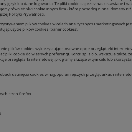
ny język lub dane logowania. Te pliki cookie są przez nas ustawiane i nazy
jemy również pliki cookie innych firm - które pochodzą z innej domeny ni
szej Polityki Prywatności.
tywaniem plików cookies w celach analitycznych i marketingowych jest zgo
tując użycie plików cookies (baner cookies).
e plików cookies wykorzystując stosowne opcje przeglądarki interneto
iki cookie do własnych preferencji. Kontri sp. z o.o. wskazuje także, że
unkcje przeglądarki internetowej, programy służące w tym celu lub skorzy
obach usunięcia cookies w najpopularniejszych przeglądarkach interneto
nych-stron-firefox
s