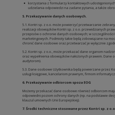
korzystania z formularzy kontaktowych udostępnionych 
udzielania odpowiedzi na zadane pytania, a także obron
5. Przekazywanie danych osobowych.
5.1. Kontri sp. z o.o. może powierzyć przetwarzanie zebr
realizacji obowiązków Kontri sp. z o.o. przewidzianych praw
przepisów o ochronie danych osobowych; w szczególności 
marketingowych. Podmioty takie będą zobowiązane na mocy 
chronić dane osobowe oraz przetwarzać je wyłącznie zgodni
5.2. Kontri sp. z o.o., może przekazać dane organom nadzo
oraz wypełnienia obowiązków nałożonych prawem. Dane o
audytorom).
5.3. Dane osobowe Użytkownika będą powierzane przez Kont
usługi księgowe, kancelariom prawnym, firmom informatyc
6. Przekazywanie odbiorcom spoza EOG
Możemy przekazać dane osobowe również odbiorcom mający
odpowiedni poziom ochrony danych (np. na podstawie decyz
klauzul umownych Unii Europejskiej).
7. Środki techniczne stosowane przez Kontri sp. z 