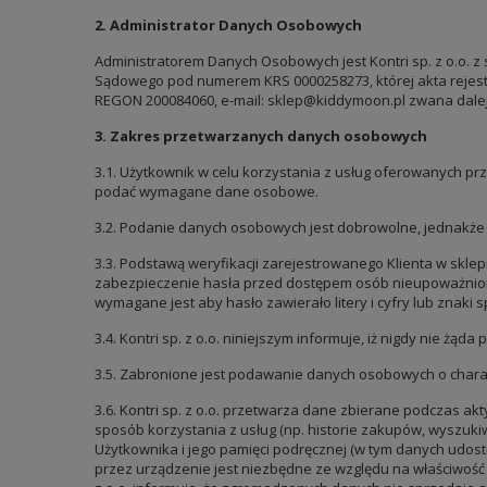
2. Administrator Danych Osobowych
Administratorem Danych Osobowych jest Kontri sp. z o.o. z 
Sądowego pod numerem KRS 0000258273, której akta rejest
REGON 200084060, e-mail: sklep@kiddymoon.pl zwana dalej „
3. Zakres przetwarzanych danych osobowych
3.1. Użytkownik w celu korzystania z usług oferowanych prz
podać wymagane dane osobowe.
3.2. Podanie danych osobowych jest dobrowolne, jednakże 
3.3. Podstawą weryfikacji zarejestrowanego Klienta w sklepie 
zabezpieczenie hasła przed dostępem osób nieupoważnionych
wymagane jest aby hasło zawierało litery i cyfry lub znaki s
3.4. Kontri sp. z o.o. niniejszym informuje, iż nigdy nie żąd
3.5. Zabronione jest podawanie danych osobowych o char
3.6. Kontri sp. z o.o. przetwarza dane zbierane podczas ak
sposób korzystania z usług (np. historie zakupów, wyszuki
Użytkownika i jego pamięci podręcznej (w tym danych udost
przez urządzenie jest niezbędne ze względu na właściwość ś