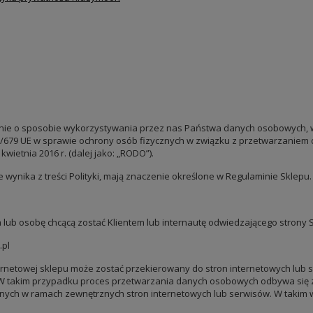
wanie o sposobie wykorzystywania przez nas Państwa danych osobowych,
16/679 UE w sprawie ochrony osób fizycznych w związku z przetwarzani
wietnia 2016 r. (dalej jako: „RODO”).
 nie wynika z treści Polityki, mają znaczenie określone w Regulaminie Sklepu.
a lub osobę chcącą zostać Klientem lub internautę odwiedzającego strony 
.pl
internetowej sklepu może zostać przekierowany do stron internetowych lub
. W takim przypadku proces przetwarzania danych osobowych odbywa się 
stępnych w ramach zewnętrznych stron internetowych lub serwisów. W takim