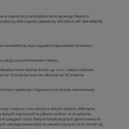
wana w rejestrze przedsiębiorców Krajowego Rejestru
darczy KRS kapitał zakładowy 350 000 zł, NIP 9661848306,
ie newslettera), musi wypełnić odpowiedni formularz i
a usług za pośrednictwem Sklepu.
idualne hasło Klienta. Kontri sp. z o.o. zaleca należyte
e niż 10 znaków oraz nie dłuższe niż 30 znaków;
ormularz rejestracji / logowania na stronie internetowej.
ony i miejsca, czas wizyty w danym miejscu, kliknięcia,
ej danych zapisanych w plikach cookies w urządzeniu
ci w usługach ) oraz danych lokalizacyjnych generowanych
ych udostępnianie treści w ramach naszych stron. Kontri sp.