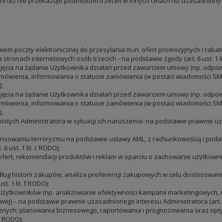
i też nie przekazuje podmiotom trzecim w innych celach niż uzasadniony in
wem poczty elektronicznej do przesyłania m.in. ofert promocyjnych i ra
ronach internetowych osób trzecich - na podstawie zgody (art. 6 ust. 1 li
odjęcia na żądanie Użytkownika działań przed zawarciem umowy (np. odpow
ówienia, informowania o statusie zamówienia (w postaci wiadomości SMS i
;
odjęcia na żądanie Użytkownika działań przed zawarciem umowy (np. odpow
ówienia, informowania o statusie zamówienia (w postaci wiadomości SMS i/
,
tych Administratora w sytuacji ich naruszenia- na podstawie prawnie uzasa
nansowaniu terroryzmu na podstawie ustawy AML, z rachunkowością i poda
 ust. 1 lit. c RODO);
ofert, rekomendacji produktów i reklam w oparciu o zachowanie użytkownik
ug historii zakupów, analiza preferencji zakupowych w celu dostosowan
. 1 lit. f RODO);
 Użytkowników (np. analizowanie efektywności kampanii marketingowych, 
ej) – na podstawie prawnie uzasadnionego interesu Administratora (art. 6 u
znych; planowania biznesowego, raportowania i prognozowania oraz optym
f RODO);