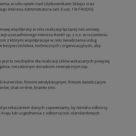
ienia, w celu opieki nad Użytkownikami Sklepu oraz
nteresu Administratora (art. 6 ust. 1 lit f RODO).
owę współpracy w celu realizacji łączącej nas umowy,
zacji uzasadnionego interesu Kontri sp. z o.o. w rozumieniu
m z którymi współpracuje w celu świadczenia usług
 bezpieczeństwa, technicznych i organizacyjnych, aby
 jest to niezbędne dla realizacji celów wskazanych powyżej
ania, niezależnym doradcom zewnętrznym (np.
ub kurierskie, firmom windykacyjnym, firmom świadczącym
ów, chat on-line, bramki sms.
 przekazaniem danych zapewniamy, by istniał u odbiorcy
 kraju lub uzgodnienia z odbiorcą tzw. standardowych