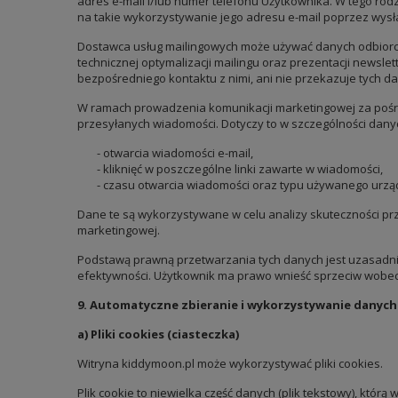
adres e-mail i/lub numer telefonu Użytkownika. W tego ro
na takie wykorzystywanie jego adresu e-mail poprzez wysł
Dostawca usług mailingowych może używać danych odbiorcó
technicznej optymalizacji mailingu oraz prezentacji newsl
bezpośredniego kontaktu z nimi, ani nie przekazuje tych d
W ramach prowadzenia komunikacji marketingowej za pośr
przesyłanych wiadomości. Dotyczy to w szczególności dany
- otwarcia wiadomości e-mail,
- kliknięć w poszczególne linki zawarte w wiadomości,
- czasu otwarcia wiadomości oraz typu używanego urzą
Dane te są wykorzystywane w celu analizy skuteczności pr
marketingowej.
Podstawą prawną przetwarzania tych danych jest uzasadniony
efektywności. Użytkownik ma prawo wnieść sprzeciw wobec
9. Automatyczne zbieranie i wykorzystywanie danych
a) Pliki cookies (ciasteczka)
Witryna kiddymoon.pl może wykorzystywać pliki cookies.
Plik cookie to niewielka część danych (plik tekstowy), któr