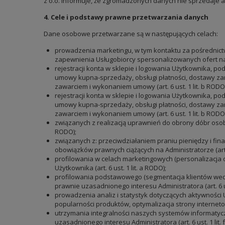
z o.o. informuje, że zgromadzonych danych nie sprzedaje an
4. Cele i podstawy prawne przetwarzania danych
Dane osobowe przetwarzane są w następujących celach:
prowadzenia marketingu, w tym kontaktu za pośrednict
zapewnienia Usługobiorcy spersonalizowanych ofert na st
rejestracji konta w sklepie i logowania Użytkownika, p
umowy kupna-sprzedaży, obsługi płatności, dostawy zam
zawarciem i wykonaniem umowy (art. 6 ust. 1 lit. b RODO)
rejestracji konta w sklepie i logowania Użytkownika, p
umowy kupna-sprzedaży, obsługi płatności, dostawy zam
zawarciem i wykonaniem umowy (art. 6 ust. 1 lit. b RODO)
związanych z realizacją uprawnień do obrony dóbr osobis
RODO);
związanych z: przeciwdziałaniem praniu pieniędzy i fi
obowiązków prawnych ciążących na Administratorze (art. 6
profilowania w celach marketingowych (personalizacja 
Użytkownika (art. 6 ust. 1 lit. a RODO);
profilowania podstawowego (segmentacja klientów wedł
prawnie uzasadnionego interesu Administratora (art. 6 ust
prowadzenia analiz i statystyk dotyczących aktywności
popularności produktów, optymalizacja strony internetow
utrzymania integralności naszych systemów informatyc
uzasadnionego interesu Administratora (art. 6 ust. 1 lit. 