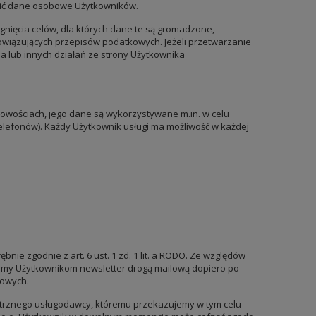
ronić dane osobowe Użytkowników.
gnięcia celów, dla których dane te są gromadzone,
wiązujących przepisów podatkowych. Jeżeli przetwarzanie
a lub innych działań ze strony Użytkownika
owościach, jego dane są wykorzystywane m.in. w celu
elefonów). Każdy Użytkownik usługi ma możliwość w każdej
e zgodnie z art. 6 ust. 1 zd. 1 lit. a RODO. Ze względów
yłamy Użytkownikom newsletter drogą mailową dopiero po
lowych.
trznego usługodawcy, któremu przekazujemy w tym celu