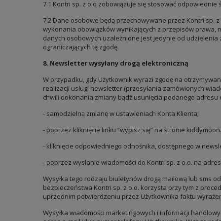
7.1 Kontri sp. z o.o zobowiązuje się stosować odpowiednie
7.2 Dane osobowe będą przechowywane przez Kontri sp. z o.
wykonania obowiązków wynikających z przepisów prawa, m
danych osobowych uzależnione jest jedynie od udzielenia 
ograniczających tę zgodę.
8. Newsletter wysyłany drogą elektroniczną
W przypadku, gdy Użytkownik wyrazi zgodę na otrzymywani
realizacji usługi newsletter (przesyłania zamówionych wi
chwili dokonania zmiany bądź usunięcia podanego adresu 
- samodzielną zmianę w ustawieniach Konta Klienta;
- poprzez kliknięcie linku “wypisz się” na stronie kiddymoon.
- kliknięcie odpowiedniego odnośnika, dostępnego w newsl
- poprzez wysłanie wiadomości do Kontri sp. z o.o. na adres
Wysyłka tego rodzaju biuletynów drogą mailową lub sms odby
bezpieczeństwa Kontri sp. z o.o. korzysta przy tym z proc
uprzednim potwierdzeniu przez Użytkownika faktu wyrażen
Wysyłka wiadomości marketingowych i informacji handlow