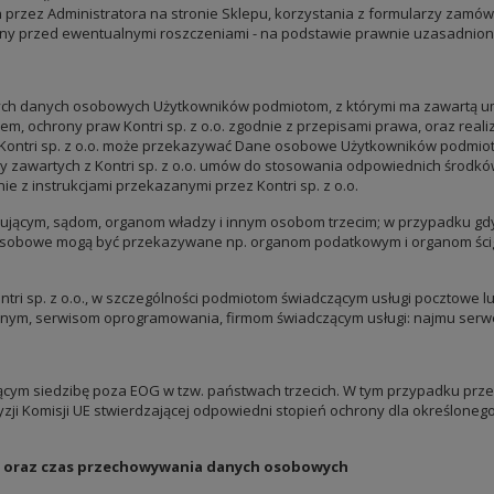
przez Administratora na stronie Sklepu, korzystania z formularzy zamów
y przed ewentualnymi roszczeniami - na podstawie prawnie uzasadnionego i
anych danych osobowych Użytkowników podmiotom, z którymi ma zawartą um
em, ochrony praw Kontri sp. z o.o. zgodnie z przepisami prawa, oraz reali
Kontri sp. z o.o. może przekazywać Dane osobowe Użytkowników podmioto
zawartych z Kontri sp. z o.o. umów do stosowania odpowiednich środków
e z instrukcjami przekazanymi przez Kontri sp. z o.o.
rującym, sądom, organom władzy i innym osobom trzecim; w przypadku gdy
sobowe mogą być przekazywane np. organom podatkowym i organom ścig
ri sp. z o.o., w szczególności podmiotom świadczącym usługi pocztowe l
znym, serwisom oprogramowania, firmom świadczącym usługi: najmu serwer
m siedzibę poza EOG w tzw. państwach trzecich. W tym przypadku przed
ji Komisji UE stwierdzającej odpowiedni stopień ochrony dla określonego
o.o oraz czas przechowywania danych osobowych