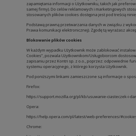
zapamiętania informacji o Użytkowniku, takich jak preferowa
samej firmy). Do celów reklamowych i marketingowych stosu
stosowanych plików cookies dostępna jest pod treścią niniej
Podstawą prawną przetwarzania danych w związku z wykorzys
Prawa komunikacji elektronicznej). Zgodę tą wyrażasz akcep
Blokowanie plików cookies
W każdym wypadku Użytkownik może zablokować instalowani
Cookies”, pozwala Użytkownikom/Usługobiorcom dostosować pl
zapisaniu przez Kontri sp. z o.o., poprzez: odpowiednie f
systemu operacyjnego, z którego korzysta Użytkownik.
Pod poniższymi linkami zamieszczone są informacje o spos
Firefox:
https://support.mozilla.org/pl/kb/usuwanie-ciasteczek-i-da
Opera:
https://help.opera.com/pl/latest/web-preferences/#cookie
Chrome: