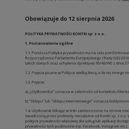
Obowiązuje do 12 sierpnia 2026
POLITYKA PRYWATNOŚCI KONTRI sp. z o.o.
1. Postanowienia ogólne
1.1. Poniższa Polityka prywatności ma na celu poinformo
Rozporządzenia Parlamentu Europejskiego i Rady (UE) 20
takich danych oraz uchylenia dyrektywy 95/46/WE z dnia 27 k
1.2. Pojęcia pisane w Polityce wielką literą, o ile nic innego
1.3. Pojęcie:
a) „Użytkownika” oznacza w zależności od kontekstu Klient
b) “Sklepu” lub “Sklepu Internetowego” oznacza kiddymoon
1.4. Użytkownik klikając w linki zamieszczone na stronie 
świadczoną przez podmioty niezależne od Kontri sp. z o.o
polityce prywatności właściwej dla usług lub aplikacji do
prywatności tych podmiotów (np. Facebook, Instagram etc.).