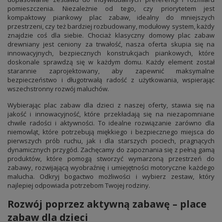
pomieszczenia. Niezależnie od tego, czy priorytetem jest
kompaktowy piankowy plac zabaw, idealny do mniejszych
przestrzeni, czy też bardziej rozbudowany, modułowy system, każdy
znajdzie coś dla siebie. Chociaż klasyczny domowy plac zabaw
drewniany jest ceniony za trwałość, nasza oferta skupia się na
innowacyjnych, bezpiecznych konstrukcjach piankowych, które
doskonale sprawdzą się w każdym domu. Każdy element został
starannie zaprojektowany, aby zapewnić maksymalne
bezpieczeństwo i długotrwałą radość z użytkowania, wspierając
wszechstronny rozwój maluchów.
Wybierając plac zabaw dla dzieci z naszej oferty, stawia się na
jakość i innowacyjność, które przekładają się na niezapomniane
chwile radości i aktywności. To idealne rozwiązanie zarówno dla
niemowląt, które potrzebują miękkiego i bezpiecznego miejsca do
pierwszych prób ruchu, jak i dla starszych pociech, pragnących
dynamicznych przygód. Zachęcamy do zapoznania się z pełną gamą
produktów, które pomogą stworzyć wymarzoną przestrzeń do
zabawy, rozwijającą wyobraźnię i umiejętności motoryczne każdego
malucha. Odkryj bogactwo możliwości i wybierz zestaw, który
najlepiej odpowiada potrzebom Twojej rodziny.
Rozwój poprzez aktywną zabawę – place
zabaw dla dzieci