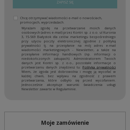
ZAPISZ SIĘ
Chcę otrzymywać wiadomości e-mail o nowościach,
promocjach, wyprzedażach.
Wyrażam zgodę na przetwarzanie moich danych
osobowych (adres e-mail) przez Kontri sp. z o.o. ul Kuronia
3, 15-569 Białystok dla celów marketingu bezpośredniego
przy użyciu poczty elektronicznej zgodnie z polityką
prywatności tj. na przesyłanie na mój adres e-mail
wiadomości marketingowych - Newsletter, a także na
przesyłanie informacji handlowych (np. informacji o
niedokończonych zakupach). Administratorem Twoich
danych jest Kontri sp. z o.o., pozostałe informacje o
przetwarzaniu danych znajdziesz tu:
Polityka prywatności
Wiem, że zgoda jest dobrowolna i mogę ją wycofać w
każdej chwili, bez wpływu na zgodność z prawem
przetwarzania, które odbyło się przed wycofaniem.
Jednocześnie akceptuje warunki świadczenia usługi
Newsletter zawarte w Regulaminie.
Moje zamówienie