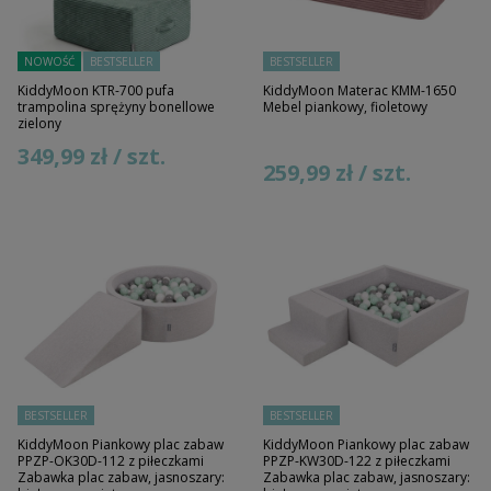
NOWOŚĆ
BESTSELLER
BESTSELLER
KiddyMoon KTR-700 pufa
KiddyMoon Materac KMM-1650
trampolina sprężyny bonellowe
Mebel piankowy, fioletowy
zielony
349,99 zł / szt.
259,99 zł / szt.
BESTSELLER
BESTSELLER
KiddyMoon Piankowy plac zabaw
KiddyMoon Piankowy plac zabaw
PPZP-OK30D-112 z piłeczkami
PPZP-KW30D-122 z piłeczkami
Zabawka plac zabaw, jasnoszary:
Zabawka plac zabaw, jasnoszary: