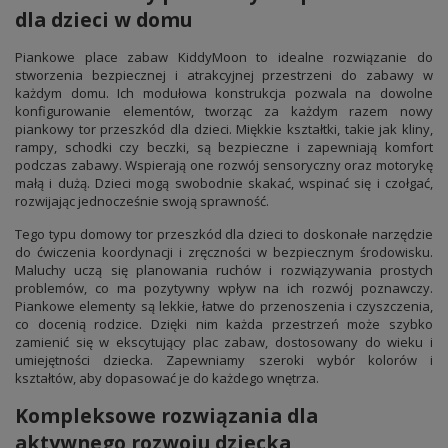
dla dzieci w domu
Piankowe place zabaw KiddyMoon to idealne rozwiązanie do
stworzenia bezpiecznej i atrakcyjnej przestrzeni do zabawy w
każdym domu. Ich modułowa konstrukcja pozwala na dowolne
konfigurowanie elementów, tworząc za każdym razem nowy
piankowy tor przeszkód dla dzieci. Miękkie kształtki, takie jak kliny,
rampy, schodki czy beczki, są bezpieczne i zapewniają komfort
podczas zabawy. Wspierają one rozwój sensoryczny oraz motorykę
małą i dużą. Dzieci mogą swobodnie skakać, wspinać się i czołgać,
rozwijając jednocześnie swoją sprawność.
Tego typu domowy tor przeszkód dla dzieci to doskonałe narzędzie
do ćwiczenia koordynacji i zręczności w bezpiecznym środowisku.
Maluchy uczą się planowania ruchów i rozwiązywania prostych
problemów, co ma pozytywny wpływ na ich rozwój poznawczy.
Piankowe elementy są lekkie, łatwe do przenoszenia i czyszczenia,
co docenią rodzice. Dzięki nim każda przestrzeń może szybko
zamienić się w ekscytujący plac zabaw, dostosowany do wieku i
umiejętności dziecka. Zapewniamy szeroki wybór kolorów i
kształtów, aby dopasować je do każdego wnętrza.
Kompleksowe rozwiązania dla
aktywnego rozwoju dziecka