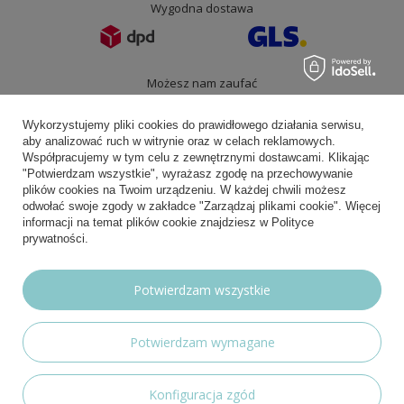
Wygodna dostawa
Możesz nam zaufać
Wykorzystujemy pliki cookies do prawidłowego działania serwisu,
aby analizować ruch w witrynie oraz w celach reklamowych.
Współpracujemy w tym celu z zewnętrznymi dostawcami. Klikając
Nasze social media
"Potwierdzam wszystkie", wyrażasz zgodę na przechowywanie
plików cookies na Twoim urządzeniu. W każdej chwili możesz
odwołać swoje zgody w zakładce "Zarządzaj plikami cookie". Więcej
informacji na temat plików cookie znajdziesz w Polityce
prywatności.
Potwierdzam wszystkie
Potwierdzam wymagane
Konfiguracja zgód