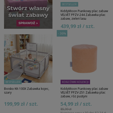
BESTSELLER
KiddyMoon Piankowy plac zabaw
VELVET PPZV-244 Zabawka plac
zabaw, zieleń lasu
439,99 zł / szt.
-
36%
BESTSELLER
KOŃCÓWKI KOLEKCJI
Boisko KK-100X Zabawka kojec,
KiddyMoon Piankowy plac zabaw
szary
VELVET PPZV-251 Zabawka plac
zabaw, róż pustyni
199,99 zł / szt.
54,99 zł / szt.
85,99 zł
Najniższa cena z 30 dni:
52,24 zł