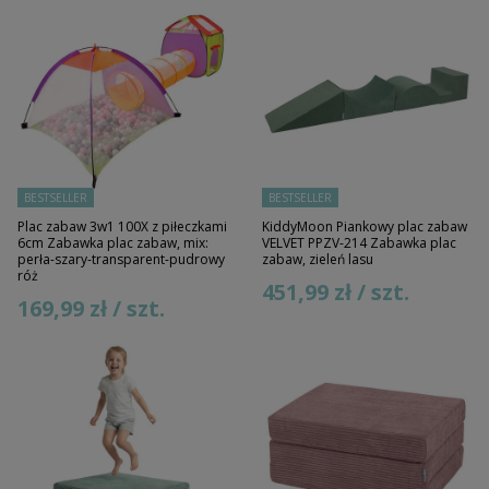
BESTSELLER
BESTSELLER
Plac zabaw 3w1 100X z piłeczkami
KiddyMoon Piankowy plac zabaw
6cm Zabawka plac zabaw, mix:
VELVET PPZV-214 Zabawka plac
perła-szary-transparent-pudrowy
zabaw, zieleń lasu
róż
451,99 zł / szt.
169,99 zł / szt.