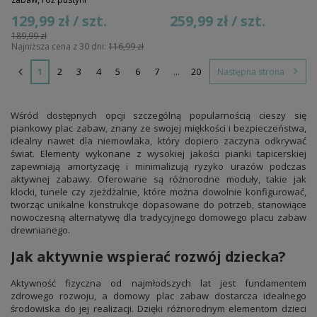
129,99 zł / szt.
259,99 zł / szt.
189,99 zł
Najniższa cena z 30 dni:
116,99 zł
1
2
3
4
5
6
7
...
20
Następna strona
Wśród dostępnych opcji szczególną popularnością cieszy się
piankowy plac zabaw, znany ze swojej miękkości i bezpieczeństwa,
idealny nawet dla niemowlaka, który dopiero zaczyna odkrywać
świat. Elementy wykonane z wysokiej jakości pianki tapicerskiej
zapewniają amortyzację i minimalizują ryzyko urazów podczas
aktywnej zabawy. Oferowane są różnorodne moduły, takie jak
klocki, tunele czy zjeżdżalnie, które można dowolnie konfigurować,
tworząc unikalne konstrukcje dopasowane do potrzeb, stanowiące
nowoczesną alternatywę dla tradycyjnego domowego placu zabaw
drewnianego.
Jak aktywnie wspierać rozwój dziecka?
Aktywność fizyczna od najmłodszych lat jest fundamentem
zdrowego rozwoju, a domowy plac zabaw dostarcza idealnego
środowiska do jej realizacji. Dzięki różnorodnym elementom dzieci