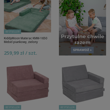
BESTSELLER
KiddyMoon Materac KMM-1650
Mebel piankowy, zielony
259,99 zł / szt.
BESTSELLER
BESTSELLER