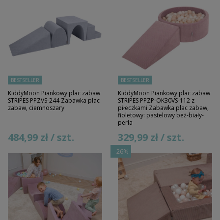
BESTSELLER
BESTSELLER
KiddyMoon Piankowy plac zabaw
KiddyMoon Piankowy plac zabaw
STRIPES PPZVS-244 Zabawka plac
STRIPES PPZP-OK30VS-112 z
zabaw, ciemnoszary
piłeczkami Zabawka plac zabaw,
fioletowy: pastelowy beż-biały-
perła
484,99 zł / szt.
329,99 zł / szt.
-
26%