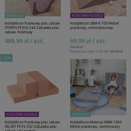
BESTSELLER
KOŃCÓWKI KOLEKCJI
KiddyMoon Piankowy plac zabaw
KiddyMoon SBM-K-700 Mebel
STRIPES PPZVS-244 Zabawka plac
piankowy, ciemnobeżowy
zabaw, fioletowy
489,99 zł / szt.
69,99 zł / szt.
94,99 zł
Najniższa cena z 30 dni:
66,49 zł
-
32%
KOŃCÓWKI KOLEKCJI
BESTSELLER
KiddyMoon Piankowy plac zabaw
KiddyMoon Materac KMM-1650
VELVET PPZV-232 Zabawka plac
Mebel piankowy, ciemnoszary
zabaw, róż pustyni