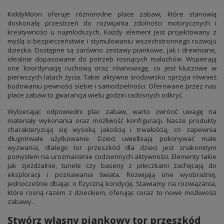
KiddyMoon oferuje różnorodne place zabaw, które stanowią
doskonałą przestrzeń do rozwijania zdolności motorycznych i
kreatywności u najmłodszych. Każdy element jest projektowany z
myślą o bezpieczeństwie i stymulowaniu wszechstronnego rozwoju
dziecka. Dostępne są zarówno zestawy piankowe, jak i drewniane,
idealnie dopasowane do potrzeb rosnących maluchów. Wspierają
one koordynację ruchową oraz równowagę, co jest kluczowe w
pierwszych latach życia. Takie aktywne środowisko sprzyja również
budowaniu pewności siebie i samodzielności. Oferowane przez nas
place zabaw to gwarancja wielu godzin radosnych odkryć.
Wybierając odpowiedni plac zabaw, warto zwrócić uwagę na
materiały wykonania oraz możliwość konfiguracji. Nasze produkty
charakteryzują się wysoką jakością i trwałością, co zapewnia
długotrwałe użytkowanie. Dzieci uwielbiają pokonywać małe
wyzwania, dlatego tor przeszkód dla dzieci jest znakomitym
pomysłem na urozmaicenie codziennych aktywności. Elementy takie
jak zjeżdżalnie, tunele czy baseny z piłeczkami zachęcają do
eksploracji i poznawania świata. Rozwijają one wyobraźnię,
jednocześnie dbając o fizyczną kondycję. Stawiamy na rozwiązania,
które rosną razem z dzieckiem, oferując coraz to nowe możliwości
zabawy.
Stwórz własny piankowy tor przeszkód