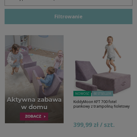
Filtrowanie
NOWOŚĆ
BESTSELLER
KiddyMoon KFT 700 fotel
piankowy z trampoliną fioletowy
399,99 zł / szt.