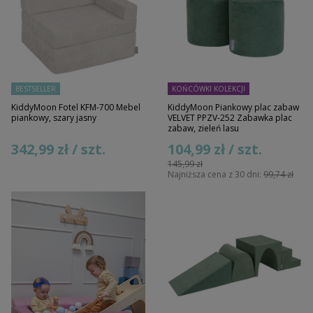
BESTSELLER
KOŃCÓWKI KOLEKCJI
KiddyMoon Fotel KFM-700 Mebel
KiddyMoon Piankowy plac zabaw
piankowy, szary jasny
VELVET PPZV-252 Zabawka plac
zabaw, zieleń lasu
342,99 zł / szt.
104,99 zł / szt.
145,99 zł
Najniższa cena z 30 dni:
99,74 zł