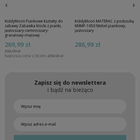
KiddyMoon Piankowe kształty do
KiddyMoon MATERAC z poduszką
zabawy Zabawka klocki z pianki,
KMMP-1650 Mebel piankowy,
jasnoszary-ciemnoszary-
jasnoszary
granatowy-miętowy
269,99 zł
286,99 zł
293,99 zł
Najniższa cena z 30 dni:
293,99 zł
Zapisz się do newslettera
i bądź na bieżąco