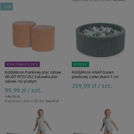
-
32%
KOŃCÓWKI KOLEKCJI
NOWOŚĆ
KiddyMoon Piankowy plac zabaw
KiddyMoon ANAFI basen
VELVET PPZV-252 Zabawka plac
piankowy z piłeczkami 7 cm
zabaw, róż pustyni
259,99 zł / szt.
99,99 zł / szt.
145,99 zł
Najniższa cena z 30 dni:
94,99 zł