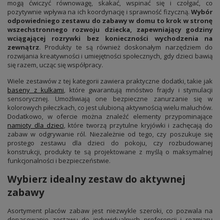
mogą ćwiczyć równowagę, skakać, wspinać się i czołgać, co
pozytywnie wpływa na ich koordynację i sprawność fizyczną.
Wybór
odpowiedniego zestawu do zabawy w domu to krok w stronę
wszechstronnego rozwoju dziecka, zapewniający godziny
wciągającej rozrywki bez konieczności wychodzenia na
zewnątrz
. Produkty te są również doskonałym narzędziem do
rozwijania kreatywności i umiejętności społecznych, gdy dzieci bawią
się razem, ucząc się współpracy.
Wiele zestawów z tej kategorii zawiera praktyczne dodatki, takie jak
baseny z kulkami
, które gwarantują mnóstwo frajdy i stymulacji
sensorycznej. Umożliwiają one bezpieczne zanurzanie się w
kolorowych piłeczkach, co jest ulubioną aktywnością wielu maluchów.
Dodatkowo, w ofercie można znaleźć elementy przypominające
namioty dla dzieci
, które tworzą przytulne kryjówki i zachęcają do
zabaw w odgrywanie ról. Niezależnie od tego, czy poszukuje się
prostego zestawu dla dzieci do pokoju, czy rozbudowanej
konstrukcji, produkty te są projektowane z myślą o maksymalnej
funkcjonalności i bezpieczeństwie.
Wybierz idealny zestaw do aktywnej
zabawy
Asortyment placów zabaw jest niezwykle szeroki, co pozwala na
dopasowanie zestawu do indywidualnych preferencji i rozmiaru