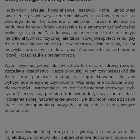
KiddyMoon oferuje kompleksowe zestawy, które umożliwiają
stworzenie prawdziwego centrum aktywności ruchowej w zaciszu
własnego domu. Od basenów z piłeczkami, przez materace, po
modułowe kanapy i fotele – wszystkie te elementy mogą być częścią
większego systemu. Taki domowy tor przeszkód dla dzieci sprzyja
nie tylko aktywności fizycznej, ale także rozwojowi społecznemu, gdy
dzieci bawią się razem. Uczą się współpracy i dzielenia się, co jest
niezwykle ważne w ich dorastaniu. Zapewnia to wszechstronny
rozwój, łącząc naukę z przyjemnością.
Wybór wysokiej jakości placów zabaw to troska o zdrowy rozwój i
szczęśliwe dzieciństwo. Nasze produkty, w tym tory przeszkód dla
dzieci oraz piankowe baseny, są zaprojektowane tak, aby
wytrzymać intensywne użytkowanie. Wspierają one budowanie siły,
elastyczności i wytrzymałości, co jest fundamentem zdrowego stylu
życia. Dzieci zyskują przestrzeń do swobodnego wyrażania siebie i
rozwijania swojej naturalnej ciekawości. Z KiddyMoon każda zabawa
staje się niezapomnianą przygodą, pełną radości i pozytywnych
doświadczeń.
W poszukiwaniu bezpiecznych i stymulujących rozwiązań dla
najmłodszych, domowy plac zabaw stanowi doskonałą odpowiedź