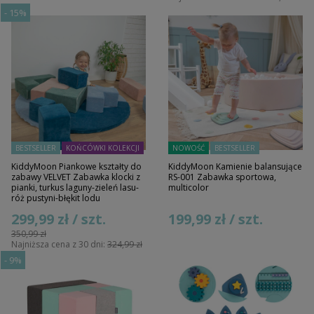
-
15%
BESTSELLER
KOŃCÓWKI KOLEKCJI
NOWOŚĆ
BESTSELLER
KiddyMoon Piankowe kształty do
KiddyMoon Kamienie balansujące
zabawy VELVET Zabawka klocki z
RS-001 Zabawka sportowa,
pianki, turkus laguny-zieleń lasu-
multicolor
róż pustyni-błękit lodu
299,99 zł / szt.
199,99 zł / szt.
350,99 zł
Najniższa cena z 30 dni:
324,99 zł
-
9%