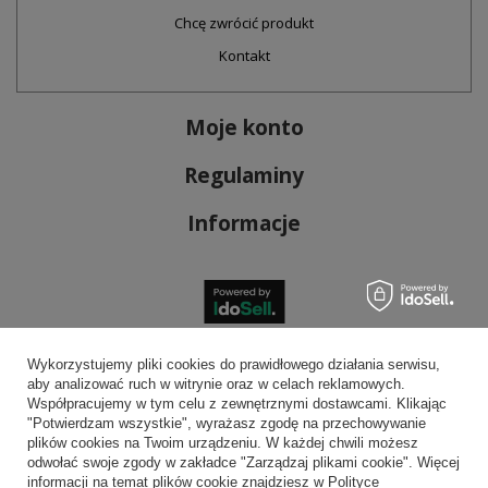
Chcę zwrócić produkt
Kontakt
Moje konto
Regulaminy
Informacje
Bezpieczne płatności
Wykorzystujemy pliki cookies do prawidłowego działania serwisu,
aby analizować ruch w witrynie oraz w celach reklamowych.
Współpracujemy w tym celu z zewnętrznymi dostawcami. Klikając
"Potwierdzam wszystkie", wyrażasz zgodę na przechowywanie
plików cookies na Twoim urządzeniu. W każdej chwili możesz
Wygodna dostawa
odwołać swoje zgody w zakładce "Zarządzaj plikami cookie". Więcej
informacji na temat plików cookie znajdziesz w Polityce