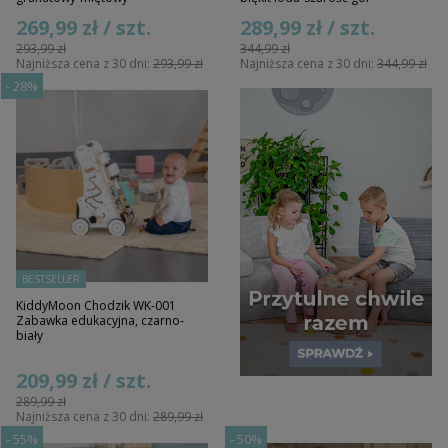
269,99 zł / szt.
289,99 zł / szt.
293,99 zł
344,99 zł
Najniższa cena z 30 dni:
293,99 zł
Najniższa cena z 30 dni:
344,99 zł
-
28%
BESTSELLER
KiddyMoon Chodzik WK-001
Zabawka edukacyjna, czarno-
biały
209,99 zł / szt.
289,99 zł
Najniższa cena z 30 dni:
289,99 zł
-
55%
-
50%