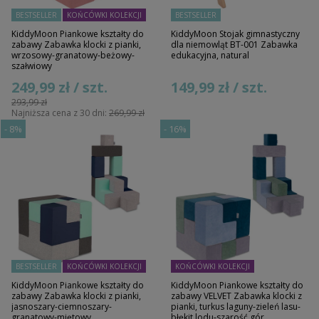
BESTSELLER
KOŃCÓWKI KOLEKCJI
BESTSELLER
KiddyMoon Piankowe kształty do
KiddyMoon Stojak gimnastyczny
zabawy Zabawka klocki z pianki,
dla niemowląt BT-001 Zabawka
wrzosowy-granatowy-beżowy-
edukacyjna, natural
szałwiowy
249,99 zł / szt.
149,99 zł / szt.
293,99 zł
Najniższa cena z 30 dni:
269,99 zł
-
8%
-
16%
BESTSELLER
KOŃCÓWKI KOLEKCJI
KOŃCÓWKI KOLEKCJI
KiddyMoon Piankowe kształty do
KiddyMoon Piankowe kształty do
zabawy Zabawka klocki z pianki,
zabawy VELVET Zabawka klocki z
jasnoszary-ciemnoszary-
pianki, turkus laguny-zieleń lasu-
granatowy-miętowy
błękit lodu-szarość gór