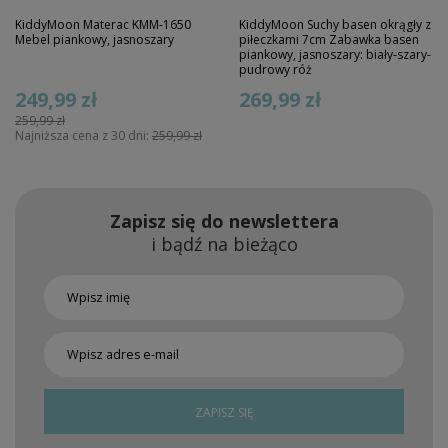
KiddyMoon Materac KMM-1650
KiddyMoon Suchy basen okrągły z
Mebel piankowy, jasnoszary
piłeczkami 7cm Zabawka basen
piankowy, jasnoszary: biały-szary-
pudrowy róż
249,99 zł
269,99 zł
259,99 zł
Najniższa cena z 30 dni:
259,99 zł
Zapisz się do newslettera
i bądź na bieżąco
ZAPISZ SIĘ