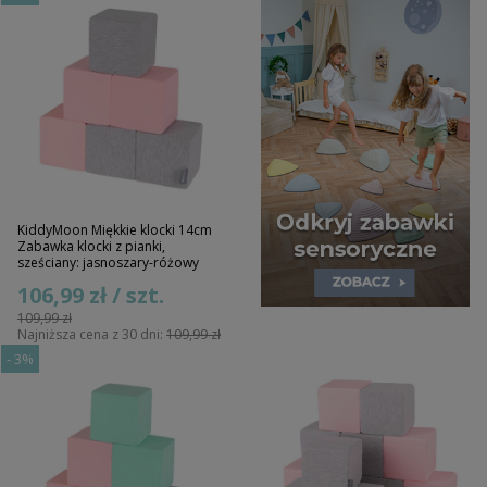
KiddyMoon Miękkie klocki 14cm
Zabawka klocki z pianki,
sześciany: jasnoszary-różowy
106,99 zł / szt.
109,99 zł
Najniższa cena z 30 dni:
109,99 zł
-
3%