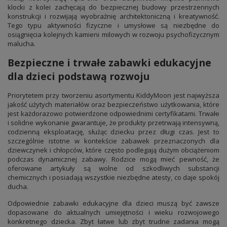
klocki z kolei zachęcają do bezpiecznej budowy przestrzennych
konstrukcji i rozwijają wyobraźnię architektoniczną i kreatywność.
Tego typu aktywności fizyczne i umysłowe są niezbędne do
osiągnięcia kolejnych kamieni milowych w rozwoju psychofizycznym
malucha.
Bezpieczne i trwałe zabawki edukacyjne
dla dzieci podstawą rozwoju
Priorytetem przy tworzeniu asortymentu KiddyMoon jest najwyższa
jakość użytych materiałów oraz bezpieczeństwo użytkowania, które
jest każdorazowo potwierdzone odpowiednimi certyfikatami. Trwałe
i solidne wykonanie gwarantuje, że produkty przetrwają intensywną,
codzienną eksploatację, służąc dziecku przez długi czas. Jest to
szczególnie istotne w kontekście zabawek przeznaczonych dla
dziewczynek i chłopców, które często podlegają dużym obciążeniom
podczas dynamicznej zabawy. Rodzice mogą mieć pewność, że
oferowane artykuły są wolne od szkodliwych substancji
chemicznych i posiadają wszystkie niezbędne atesty, co daje spokój
ducha.
Odpowiednie zabawki edukacyjne dla dzieci muszą być zawsze
dopasowane do aktualnych umiejętności i wieku rozwojowego
konkretnego dziecka. Zbyt łatwe lub zbyt trudne zadania mogą