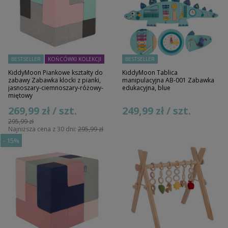
BESTSELLER
KOŃCÓWKI KOLEKCJI
BESTSELLER
KiddyMoon Piankowe kształty do
KiddyMoon Tablica
zabawy Zabawka klocki z pianki,
manipulacyjna AB-001 Zabawka
jasnoszary-ciemnoszary-różowy-
edukacyjna, blue
miętowy
269,99 zł / szt.
249,99 zł / szt.
295,99 zł
Najniższa cena z 30 dni:
295,99 zł
-
15%