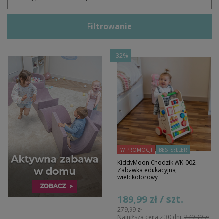
Filtrowanie
-
32%
W PROMOCJI
BESTSELLER
KiddyMoon Chodzik WK-002
Zabawka edukacyjna,
wielokolorowy
189,99 zł / szt.
279,99 zł
Najniższa cena z 30 dni:
279,99 zł