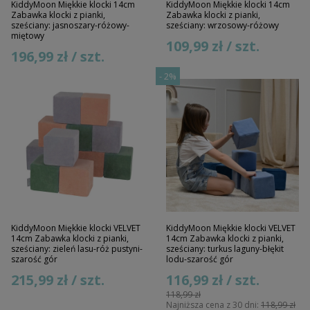
KiddyMoon Miękkie klocki 14cm
KiddyMoon Miękkie klocki 14cm
Zabawka klocki z pianki,
Zabawka klocki z pianki,
sześciany: jasnoszary-różowy-
sześciany: wrzosowy-różowy
miętowy
109,99 zł / szt.
196,99 zł / szt.
-
2%
KiddyMoon Miękkie klocki VELVET
KiddyMoon Miękkie klocki VELVET
14cm Zabawka klocki z pianki,
14cm Zabawka klocki z pianki,
sześciany: zieleń lasu-róż pustyni-
sześciany: turkus laguny-błękit
szarość gór
lodu-szarość gór
215,99 zł / szt.
116,99 zł / szt.
118,99 zł
Najniższa cena z 30 dni:
118,99 zł