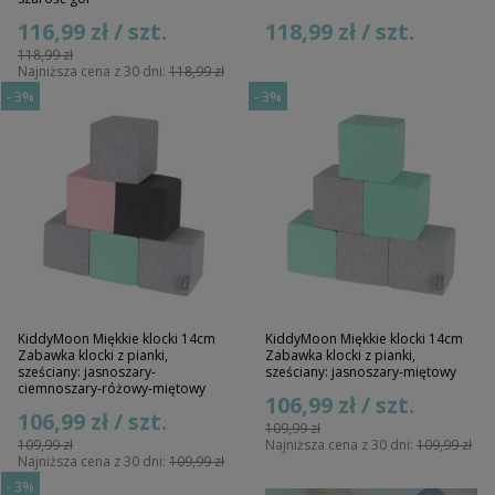
116,99 zł / szt.
118,99 zł / szt.
118,99 zł
Najniższa cena z 30 dni:
118,99 zł
-
3%
-
3%
KiddyMoon Miękkie klocki 14cm
KiddyMoon Miękkie klocki 14cm
Zabawka klocki z pianki,
Zabawka klocki z pianki,
sześciany: jasnoszary-
sześciany: jasnoszary-miętowy
ciemnoszary-różowy-miętowy
106,99 zł / szt.
106,99 zł / szt.
109,99 zł
109,99 zł
Najniższa cena z 30 dni:
109,99 zł
Najniższa cena z 30 dni:
109,99 zł
-
3%