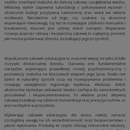
szybko zniechęcić malucha do dalszej zabawy i pogłębiania wiedzy.
Właściwy wybór zapewnia satysfakcję z pokonywania wyzwań i
skutecznie buduje pozytywną samoocenę oraz wiarę we własne
możliwości. Niezależnie od tego, czy szukane są akcesoria
wspierające równowagę, czy też te rozwijające zdolności manualne i
kreatywność, kluczem jest celowy dobór narzędzi. Wspieranie
rozwoju poprzez celową i bezpieczną zabawę to najlepszy prezent,
jaki można podarować dziecku, kształtujący jego przyszłość.
Współczesne zabawki edukacyjne to znacznie więcej niż tylko źródło
rozrywki dostarczanej dziecku. Stanowią one fundamentalne
narzędzie wspierające prawidłowy rozwój psychomotoryczny i
poznawczy malucha na kluczowych etapach jego życia. Dzięki nim
dzieci w naturalny sposób uczą się rozwiązywania problemów i
rozwijają umiejętności logicznego myślenia. Właściwy dobór
akcesoriów stymuluje ciekawość świata i zachęca do samodzielnych
poszukiwań i eksperymentowania. To właśnie przez aktywną
zabawę kształtuje się zdolność koncentracji oraz precyzja ruchów, co
jest niezbędne w przyszłości.
Wybierając zabawki edukacyjne dla dzieci, należy zwracać
szczególną uwagę na ich wszechstronność oraz bezpieczeństwo i
jakość wykonania. Produkty te często oferują różnorodne tekstury,