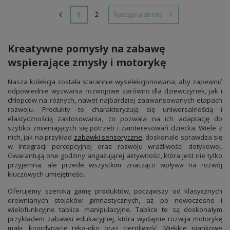
1
2
Następna strona
Kreatywne pomysły na zabawę
wspierające zmysły i motorykę
Nasza kolekcja została starannie wyselekcjonowana, aby zapewnić
odpowiednie wyzwania rozwojowe zarówno dla dziewczynek, jak i
chłopców na różnych, nawet najbardziej zaawansowanych etapach
rozwoju. Produkty te charakteryzują się uniwersalnością i
elastycznością zastosowania, co pozwala na ich adaptację do
szybko zmieniających się potrzeb i zainteresowań dziecka. Wiele z
nich, jak na przykład
zabawki sensoryczne
, doskonale sprawdza się
w integracji percepcyjnej oraz rozwoju wrażliwości dotykowej.
Gwarantują one godziny angażującej aktywności, która jest nie tylko
przyjemna, ale przede wszystkim znacząco wpływa na rozwój
kluczowych umiejętności.
Oferujemy szeroką gamę produktów, począwszy od klasycznych
drewnianych stojaków gimnastycznych, aż po nowoczesne i
wielofunkcyjne tablice manipulacyjne. Tablice te są doskonałym
przykładem zabawki edukacyjnej, która wydajnie rozwija motorykę
małą, koordynację ręka-oko oraz cierpliwość. Miękkie piankowe