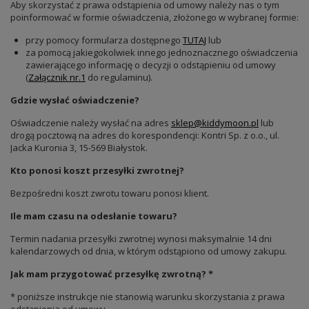
Aby skorzystać z prawa odstąpienia od umowy należy nas o tym
poinformować w formie oświadczenia, złożonego w wybranej formie:
przy pomocy formularza dostępnego
TUTAJ
lub
za pomocą jakiegokolwiek innego jednoznacznego oświadczenia
zawierającego informację o decyzji o odstąpieniu od umowy
(
Załącznik nr.1
do regulaminu).
Gdzie wysłać oświadczenie?
Oświadczenie należy wysłać na adres
sklep@kiddymoon.pl
lub
drogą pocztową na adres do korespondencji: Kontri Sp. z o.o., ul.
Jacka Kuronia 3, 15-569 Białystok.
Kto ponosi koszt przesyłki zwrotnej?
Bezpośredni koszt zwrotu towaru ponosi klient.
Ile mam czasu na odesłanie towaru?
Termin nadania przesyłki zwrotnej wynosi maksymalnie 14 dni
kalendarzowych od dnia, w którym odstąpiono od umowy zakupu.
Jak mam przygotować przesyłkę zwrotną? *
* poniższe instrukcje nie stanowią warunku skorzystania z prawa