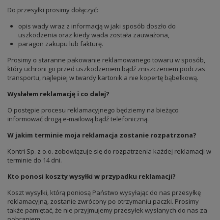
Do przesyłki prosimy dołączyć:
opis wady wraz z informacją w jaki sposób doszło do
uszkodzenia oraz kiedy wada została zauważona,
paragon zakupu lub fakturę.
Prosimy o staranne pakowanie reklamowanego towaru w sposób,
który uchroni go przed uszkodzeniem bądź zniszczeniem podczas
transportu, najlepiej w twardy kartonik a nie kopertę bąbelkową.
Wysłałem reklamację i co dalej?
O postępie procesu reklamacyjnego będziemy na bieżąco
informować drogą e-mailową bądź telefoniczną.
W jakim terminie moja reklamacja zostanie rozpatrzona?
Kontri Sp. z o.o. zobowiązuje się do rozpatrzenia każdej reklamacji w
terminie do 14 dni.
Kto ponosi koszty wysyłki w przypadku reklamacji?
Koszt wysyłki, którą poniosą Państwo wysyłając do nas przesyłkę
reklamacyjną, zostanie zwrócony po otrzymaniu paczki. Prosimy
także pamiętać, że nie przyjmujemy przesyłek wysłanych do nas za
pobraniem.