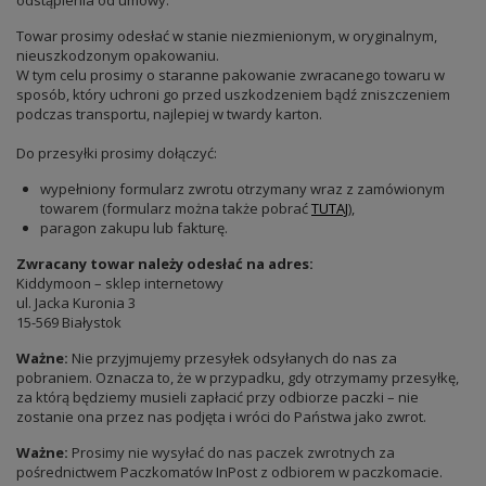
odstąpienia od umowy.
Towar prosimy odesłać w stanie niezmienionym, w oryginalnym,
nieuszkodzonym opakowaniu.
W tym celu prosimy o staranne pakowanie zwracanego towaru w
sposób, który uchroni go przed uszkodzeniem bądź zniszczeniem
podczas transportu, najlepiej w twardy karton.
Do przesyłki prosimy dołączyć:
wypełniony formularz zwrotu otrzymany wraz z zamówionym
towarem (formularz można także pobrać
TUTAJ
),
paragon zakupu lub fakturę.
Zwracany towar należy odesłać na adres:
Kiddymoon – sklep internetowy
ul. Jacka Kuronia 3
15-569 Białystok
Ważne:
Nie przyjmujemy przesyłek odsyłanych do nas za
pobraniem. Oznacza to, że w przypadku, gdy otrzymamy przesyłkę,
za którą będziemy musieli zapłacić przy odbiorze paczki – nie
zostanie ona przez nas podjęta i wróci do Państwa jako zwrot.
Ważne:
Prosimy nie wysyłać do nas paczek zwrotnych za
pośrednictwem Paczkomatów InPost z odbiorem w paczkomacie.