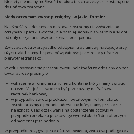
Niestety nie mamy możliwości odbioru takich przesyłek i zostaną one
do Państwa zwrócone.
Kiedy otrzymam zwrot pieniędzy i w jakiej formie?
Należność za odesłany do nas towar zwrócimy niezwłocznie po
otrzymaniu paczki zwrotnej, nie później jednak niż w terminie 14 dni
od daty otrzymania oświadczenia o odstąpieniu.
Zwrot płatności w przypadku odstąpienia od umowy następuje przy
użyciu takich samych sposobów płatności jakie zostały użyte w
pierwotnej transakcji.
W celu usprawnienia procesu zwrotu należności za odesłany do nas
towar bardzo prosimy o:
wskazanie w formularzu numeru konta na który mamy zwrócić
należność – jeżeli zwrot ma być przekazany na Państwa
rachunek bankowy,
w przypadku zwrotu przekazem pocztowym - w formularzu
zwrotu prosimy o podanie adresu, na który mamy przekazać
należność. Czas oczekiwania na dostarczenie gotówki w
przypadku przekazu pocztowego wynosi około 5 dni roboczych
od momentu jego nadania.
W przypadku rezygnacji z całości zamówienia, zwrotowi podlega cała