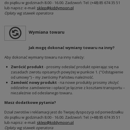
do piątku w godzinach 8.00 - 16.00. Zadzwoń: Tel: (+48) 85 674 35 51
lub napisz: e-mail:
sklep@kiddymoon.pl
Opłaty wg stawek operatora
Wymiana towaru
Jak mogę dokonać wymiany towaru na inny?
Aby dokonać wymiany towaru na inny należy:
Zwrócić produkt
- prosimy odesłać produkt opierając się na
zasadach zwrotu opisanych powyżej w punkcie 1. ("Odstąpienie
od umowy") – my zwrócimy Państwu należność.
Zamówić nowy produkt
- na nowe produkty prosimy złożyć
oddzielne zamówienie i opłacić je łącznie z kosztami transportu –
niezależnie od odesłanego towaru.
Masz dodatkowe pytania?
Dział zwrotów i reklamacji jest do Twojej dyspozycji od poniedziałku
do piątku w godzinach 8.00 - 16.00. Zadzwoń: Tel: (+48) 85 674 35 51
lub napisz: e-mail:
sklep@kiddymoon.pl
Opłaty wg stawek operatora