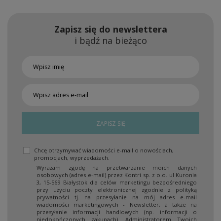
Zapisz się do newslettera
i bądź na bieżąco
ZAPISZ SIĘ
Chcę otrzymywać wiadomości e-mail o nowościach,
promocjach, wyprzedażach.
Wyrażam zgodę na przetwarzanie moich danych
osobowych (adres e-mail) przez Kontri sp. z o.o. ul Kuronia
3, 15-569 Białystok dla celów marketingu bezpośredniego
przy użyciu poczty elektronicznej zgodnie z polityką
prywatności tj. na przesyłanie na mój adres e-mail
wiadomości marketingowych - Newsletter, a także na
przesyłanie informacji handlowych (np. informacji o
niedokończonych zakupach). Administratorem Twoich