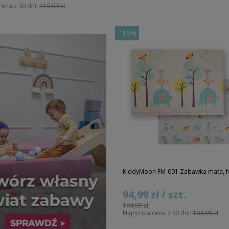
cena z 30 dni:
119,99 zł
-
10%
KiddyMoon FM-001 Zabawka mata, f
94,99 zł / szt.
104,99 zł
Najniższa cena z 30 dni:
104,99 zł