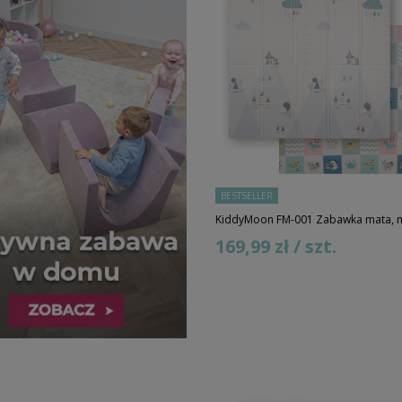
BESTSELLER
KiddyMoon FM-001 Zabawka mata, 
169,99 zł / szt.