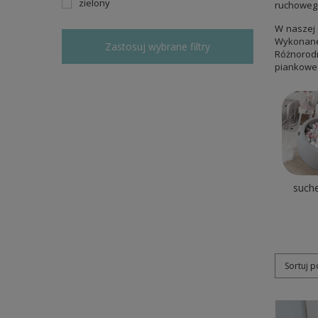
zielony
ruchowego
W naszej o
Wykonane 
Zastosuj wybrane filtry
Różnorodn
piankowe 
such
Sortuj 