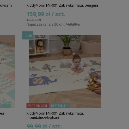
krowcem
KiddyMoon FM-001 Zabawka mata, penguin
159,99 zł / szt.
169,99 zł
Najniższa cena z 30 dni:
169,99 zł
-
5%
W PROMOCJI
BESTSELLER
sea
KiddyMoon FM-001 Zabawka mata,
mountains/elephant
99,99 zł / szt.