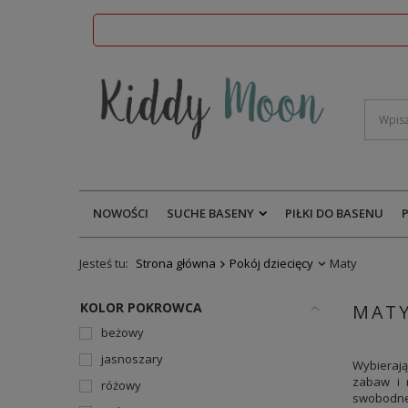
NOWOŚCI
SUCHE BASENY
PIŁKI DO BASENU
Jesteś tu:
Strona główna
Pokój dziecięcy
Maty
KOLOR POKROWCA
MATY
beżowy
jasnoszary
Wybierają
zabaw i 
różowy
swobodnej