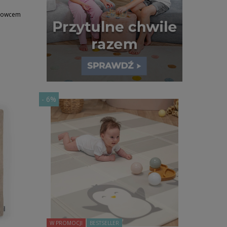
krowcem
-
6%
W PROMOCJI
BESTSELLER