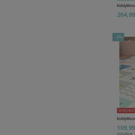
KiddyMoon
204,99 
-
8%
W PROMOC
KiddyMoon
109,99 
119,99 zł