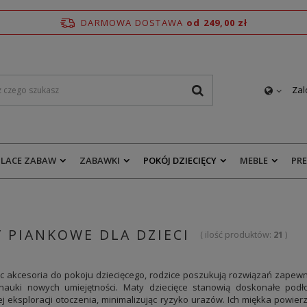
DARMOWA DOSTAWA
od 249,00 zł
Zal
PLACE ZABAW
ZABAWKI
POKÓJ DZIECIĘCY
MEBLE
PR
 PIANKOWE DLA DZIECI
( ilość produktów:
21
)
c akcesoria do pokoju dziecięcego, rodzice poszukują rozwiązań zape
nauki nowych umiejętności. Maty dziecięce stanowią doskonałe podł
 eksploracji otoczenia, minimalizując ryzyko urazów. Ich miękka powie