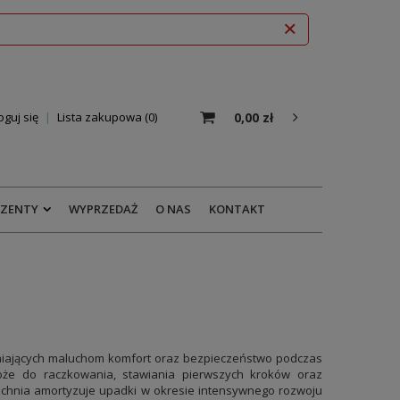
0,00 zł
oguj się
Lista zakupowa
0
EZENTY
WYPRZEDAŻ
O NAS
KONTAKT
wniających maluchom komfort oraz bezpieczeństwo podczas
oże do raczkowania, stawiania pierwszych kroków oraz
rzchnia amortyzuje upadki w okresie intensywnego rozwoju