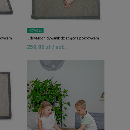
NOWOŚĆ
krowcem
KiddyMoon dywanik dziecięcy z pokrowcem
259,99 zł / szt.