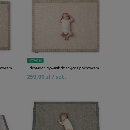
NOWOŚĆ
krowcem
KiddyMoon dywanik dziecięcy z pokrowcem
259,99 zł / szt.