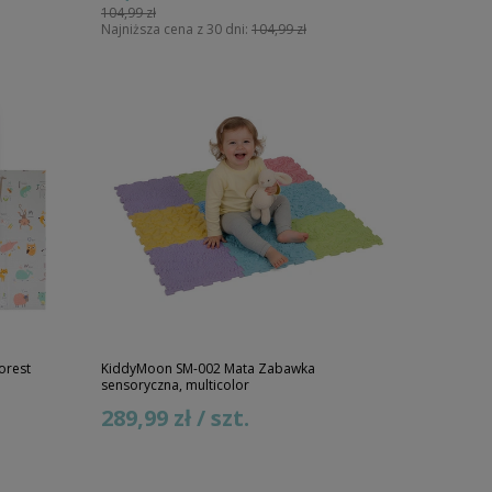
104,99 zł
Najniższa cena z 30 dni:
104,99 zł
orest
KiddyMoon SM-002 Mata Zabawka
sensoryczna, multicolor
289,99 zł / szt.