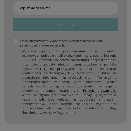
ZAPISZ SIĘ
Chcę otrzymywać wiadomości e-mail o nowościach,
promocjach, wyprzedażach.
Wyrażam zgodę na przetwarzanie moich danych
osobowych (adres e-mail) przez Kontri sp. z o.o. ul Kuronia
3, 15-569 Białystok dla celów marketingu bezpośredniego
przy użyciu poczty elektronicznej zgodnie z polityką
prywatności tj. na przesyłanie na mój adres e-mail
wiadomości marketingowych - Newsletter, a także na
przesyłanie informacji handlowych (np. informacji o
niedokończonych zakupach). Administratorem Twoich
danych jest Kontri sp. z o.o., pozostałe informacje o
przetwarzaniu danych znajdziesz tu:
Polityka prywatności
Wiem, że zgoda jest dobrowolna i mogę ją wycofać w
każdej chwili, bez wpływu na zgodność z prawem
przetwarzania, które odbyło się przed wycofaniem.
Jednocześnie akceptuje warunki świadczenia usługi
Newsletter zawarte w Regulaminie.