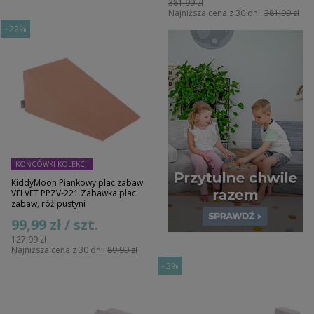
381,99 zł
Najniższa cena z 30 dni:
381,99 zł
-
22%
KOŃCÓWKI KOLEKCJI
KiddyMoon Piankowy plac zabaw
VELVET PPZV-221 Zabawka plac
zabaw, róż pustyni
99,99 zł / szt.
127,99 zł
Najniższa cena z 30 dni:
89,99 zł
-
3%