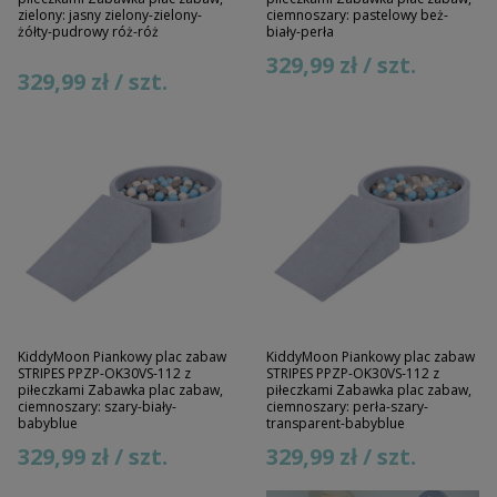
zielony: jasny zielony-zielony-
ciemnoszary: pastelowy beż-
żółty-pudrowy róż-róż
biały-perła
329,99 zł / szt.
329,99 zł / szt.
KiddyMoon Piankowy plac zabaw
KiddyMoon Piankowy plac zabaw
STRIPES PPZP-OK30VS-112 z
STRIPES PPZP-OK30VS-112 z
piłeczkami Zabawka plac zabaw,
piłeczkami Zabawka plac zabaw,
ciemnoszary: szary-biały-
ciemnoszary: perła-szary-
babyblue
transparent-babyblue
329,99 zł / szt.
329,99 zł / szt.