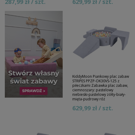
287,99 zł / szt.
629,99 zł / szt.
KiddyMoon Piankowy plac zabaw
STRIPES PPZP-OK30VS-125 z
piłeczkami Zabawka plac zabaw,
ciemnoszary: pastelowy
niebieski-pastelowy żółty-biały-
mięta-pudrowy róż
629,99 zł / szt.