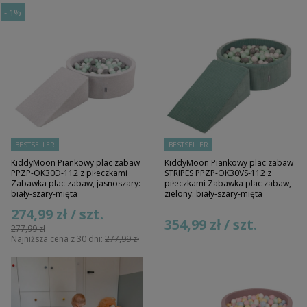
-
1%
BESTSELLER
BESTSELLER
KiddyMoon Piankowy plac zabaw
KiddyMoon Piankowy plac zabaw
PPZP-OK30D-112 z piłeczkami
STRIPES PPZP-OK30VS-112 z
Zabawka plac zabaw, jasnoszary:
piłeczkami Zabawka plac zabaw,
biały-szary-mięta
zielony: biały-szary-mięta
274,99 zł / szt.
354,99 zł / szt.
277,99 zł
Najniższa cena z 30 dni:
277,99 zł