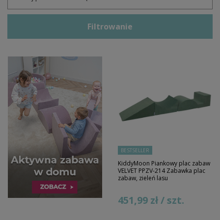
Filtrowanie
BESTSELLER
KiddyMoon Piankowy plac zabaw
VELVET PPZV-214 Zabawka plac
zabaw, zieleń lasu
451,99 zł / szt.