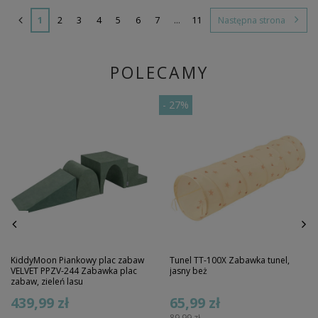
1
2
3
4
5
6
7
...
11
Następna strona
POLECAMY
-
27%
KiddyMoon Piankowy plac zabaw
Tunel TT-100X Zabawka tunel,
VELVET PPZV-244 Zabawka plac
jasny beż
zabaw, zieleń lasu
439,99 zł
65,99 zł
89,99 zł