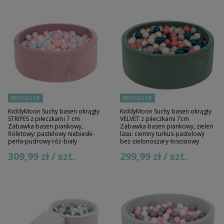
BESTSELLER
BESTSELLER
KiddyMoon Suchy basen okrągły
KiddyMoon Suchy basen okrągły
STRIPES z piłeczkami 7 cm
VELVET z piłeczkami 7cm
Zabawka basen piankowy,
Zabawka basen piankowy, zieleń
fioletowy: pastelowy niebieski-
lasu: ciemny turkus-pastelowy
perła-pudrowy róż-biały
beż-zielonoszary-łososiowy
309,99 zł / szt.
299,99 zł / szt.