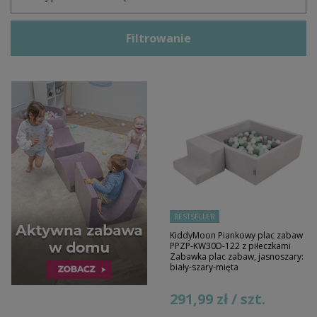
Filtrowanie
BESTSELLER
KiddyMoon Piankowy plac zabaw
PPZP-KW30D-122 z piłeczkami
Zabawka plac zabaw, jasnoszary:
biały-szary-mięta
291,99 zł / szt.