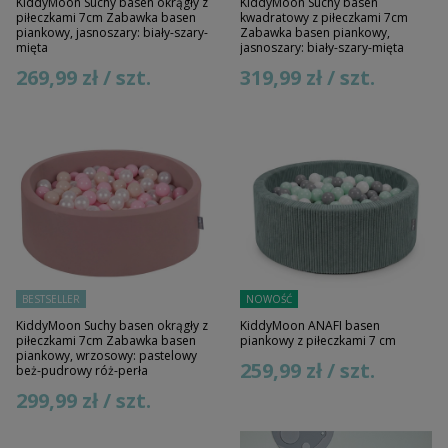
KiddyMoon Suchy basen okrągły z
KiddyMoon Suchy basen
piłeczkami 7cm Zabawka basen
kwadratowy z piłeczkami 7cm
piankowy, jasnoszary: biały-szary-
Zabawka basen piankowy,
mięta
jasnoszary: biały-szary-mięta
269,99 zł / szt.
319,99 zł / szt.
BESTSELLER
NOWOŚĆ
KiddyMoon Suchy basen okrągły z
KiddyMoon ANAFI basen
piłeczkami 7cm Zabawka basen
piankowy z piłeczkami 7 cm
piankowy, wrzosowy: pastelowy
259,99 zł / szt.
beż-pudrowy róż-perła
299,99 zł / szt.