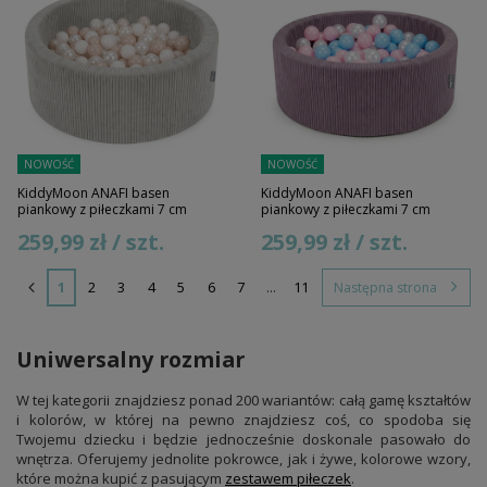
NOWOŚĆ
NOWOŚĆ
KiddyMoon ANAFI basen
KiddyMoon ANAFI basen
piankowy z piłeczkami 7 cm
piankowy z piłeczkami 7 cm
259,99 zł / szt.
259,99 zł / szt.
1
2
3
4
5
6
7
...
11
Następna strona
Uniwersalny rozmiar
W tej kategorii znajdziesz ponad 200 wariantów: całą gamę kształtów
i kolorów, w której na pewno znajdziesz coś, co spodoba się
Twojemu dziecku i będzie jednocześnie doskonale pasowało do
wnętrza. Oferujemy jednolite pokrowce, jak i żywe, kolorowe wzory,
które można kupić z pasującym
zestawem piłeczek
.