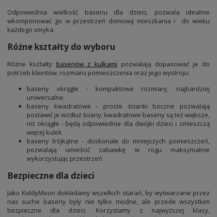
Odpowiednia wielkość basenu dla dzieci, pozwala idealnie
wkomponować go w przestrzeń domową mieszkania i do wieku
każdego smyka.
Różne kształty do wyboru
Różne kształty
basenów z kulkami
pozwalają dopasować je do
potrzeb klientów, rozmiaru pomieszczenia oraz jego wystroju:
baseny okrągłe - kompaktowe rozmiary, najbardziej
uniwersalne
baseny kwadratowe - proste ścianki boczne pozwalają
postawić je wzdłuż ściany; kwadratowe baseny są też większe,
niż okrągłe - będą odpowiednie dla dwójki dzieci i zmieszczą
więcej kulek
baseny trójkątne - doskonałe do mniejszych pomieszczeń,
pozwalają umieścić zabawkę w rogu maksymalnie
wykorzystując przestrzeń
Bezpieczne dla dzieci
Jako KiddyMoon dokładamy wszelkich starań, by wytwarzane przez
nas suche baseny były nie tylko modne, ale przede wszystkim
bezpieczne dla dzieci. Korzystamy z najwyższej klasy,