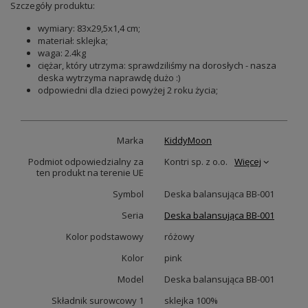
Szczegóły produktu:
wymiary: 83x29,5x1,4 cm;
materiał: sklejka;
waga: 2.4kg
ciężar, który utrzyma: sprawdziliśmy na dorosłych - nasza
deska wytrzyma naprawdę dużo :)
odpowiedni dla dzieci powyżej 2 roku życia;
Marka
KiddyMoon
Podmiot odpowiedzialny za
Kontri sp. z o.o.
Więcej
ten produkt na terenie UE
Symbol
Deska balansująca BB-001
Seria
Deska balansująca BB-001
Kolor podstawowy
różowy
Kolor
pink
Model
Deska balansująca BB-001
Składnik surowcowy 1
sklejka 100%