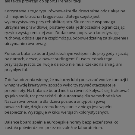
ale także przyrząd do sportu i rehabilitacji.
Korzystanie z tego typu równoważni dla dzieci silnie oddziałuje na
ich mięśnie brzucha i kręgosłupa, dlatego często jest
wykorzystywany przy rehabilitacjach. Skutecznie wspomaga
utrzymanie prawidłowej postawy ciała, jednocześnie ograniczając
ryzyko wystąpienia jej wad. Dodatkowo poprawia koordynację
ruchową, oddziałuje na część mózgu, odpowiedzialną za skupienie i
utrzymanie równowagi.
Ponadto balance board jest idealnym wstępem do przygody z jazdą
na nartach, desce, a nawet surfingiem! Plusem jednak tego
przyrządu jest to, że Twoje dziecko nie musi czekać na śnieg, ani
przypływ fal.
Z doświadczenia wiemy, że maluchy lubią puszczać wodze fantazji i
w naprawdę kreatywny sposób wykorzystywać otaczające je
przedmioty. Na balance board można również kołysać się, traktować
go jako stolik, tor przeszkód lub autostradę dla samochodzików.
Nasza równoważnia dla dzieci posiada antypoślizgową
powierzchnię, dzięki czemu korzystanie z niego jest w pełni
bezpieczne. Występuje w kilku wersjach kolorystycznych.
Balance board spełnia europejskie normy bezpieczeństwa, co
zostało potwierdzone przez niezależne laboratorium.