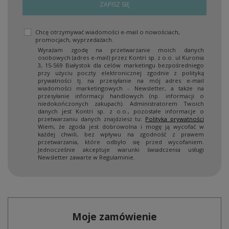
ZAPISZ SIĘ
Chcę otrzymywać wiadomości e-mail o nowościach,
promocjach, wyprzedażach.
Wyrażam zgodę na przetwarzanie moich danych
osobowych (adres e-mail) przez Kontri sp. z o.o. ul Kuronia
3, 15-569 Białystok dla celów marketingu bezpośredniego
przy użyciu poczty elektronicznej zgodnie z polityką
prywatności tj. na przesyłanie na mój adres e-mail
wiadomości marketingowych - Newsletter, a także na
przesyłanie informacji handlowych (np. informacji o
niedokończonych zakupach). Administratorem Twoich
danych jest Kontri sp. z o.o., pozostałe informacje o
przetwarzaniu danych znajdziesz tu:
Polityka prywatności
Wiem, że zgoda jest dobrowolna i mogę ją wycofać w
każdej chwili, bez wpływu na zgodność z prawem
przetwarzania, które odbyło się przed wycofaniem.
Jednocześnie akceptuje warunki świadczenia usługi
Newsletter zawarte w Regulaminie.
Moje zamówienie