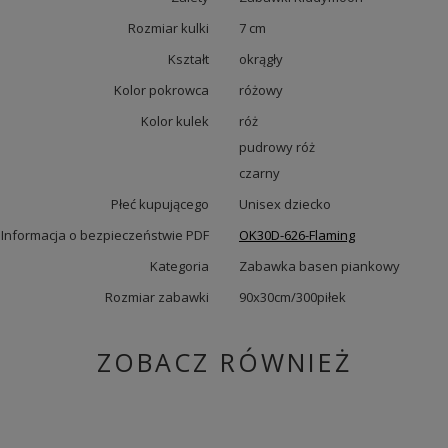
Rozmiar kulki
7 cm
Kształt
okrągły
Kolor pokrowca
różowy
Kolor kulek
róż
pudrowy róż
czarny
Płeć kupującego
Unisex dziecko
Informacja o bezpieczeństwie PDF
OK30D-626-Flaming
Kategoria
Zabawka basen piankowy
Rozmiar zabawki
90x30cm/300piłek
ZOBACZ RÓWNIEŻ