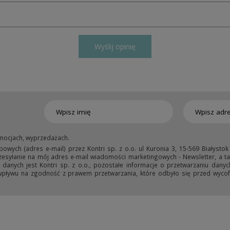
Wyślij opinię
mocjach, wyprzedażach.
ych (adres e-mail) przez Kontri sp. z o.o. ul Kuronia 3, 15-569 Białystok
przesyłanie na mój adres e-mail wiadomości marketingowych - Newsletter, a ta
anych jest Kontri sp. z o.o., pozostałe informacje o przetwarzaniu danyc
wpływu na zgodność z prawem przetwarzania, które odbyło się przed wycofa