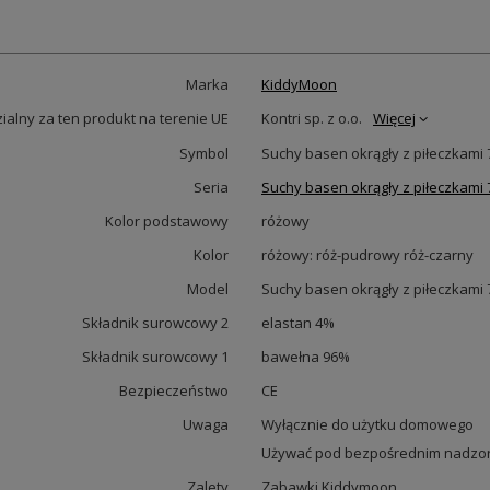
Marka
KiddyMoon
alny za ten produkt na terenie UE
Kontri sp. z o.o.
Więcej
Symbol
Suchy basen okrągły z piłeczkami
Seria
Suchy basen okrągły z piłeczkami
Kolor podstawowy
różowy
Kolor
różowy: róż-pudrowy róż-czarny
Model
Suchy basen okrągły z piłeczkami
Składnik surowcowy 2
elastan 4%
Składnik surowcowy 1
bawełna 96%
Bezpieczeństwo
CE
Uwaga
Wyłącznie do użytku domowego
Używać pod bezpośrednim nadzor
Zalety
Zabawki Kiddymoon