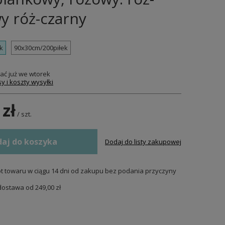
y róż-czarny
k
90x30cm/200piłek
ać już
we wtorek
y i koszty wysyłki
 zł
/
szt.
aj do koszyka
Dodaj do listy zakupowej
t towaru w ciągu
14
dni od zakupu bez podania przyczyny
dostawa od
249,00 zł