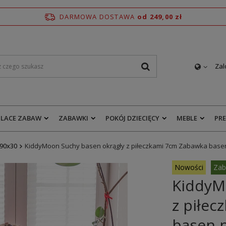
DARMOWA DOSTAWA
od 249,00 zł
Zal
PLACE ZABAW
ZABAWKI
POKÓJ DZIECIĘCY
MEBLE
PR
90x30
KiddyMoon Suchy basen okrągły z piłeczkami 7cm Zabawka basen
Nowości
Zab
KiddyM
z piłe
basen p