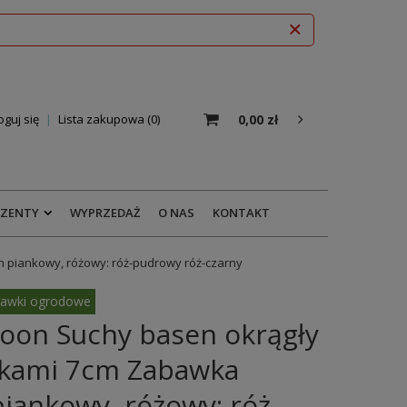
0,00 zł
oguj się
Lista zakupowa
0
EZENTY
WYPRZEDAŻ
O NAS
KONTAKT
 piankowy, różowy: róż-pudrowy róż-czarny
awki ogrodowe
oon Suchy basen okrągły
czkami 7cm Zabawka
iankowy, różowy: róż-