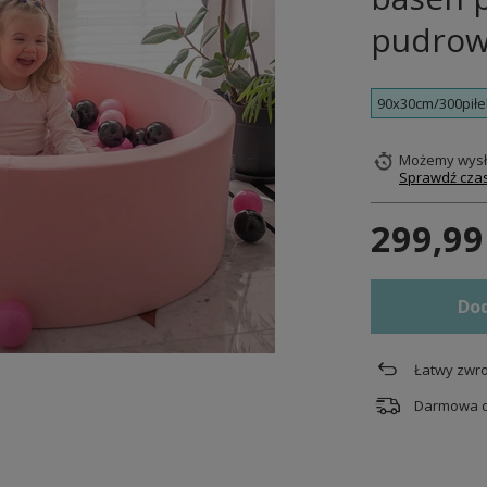
pudrow
90x30cm/300piłe
Możemy wysł
Sprawdź czas
299,99
Dod
Łatwy zwro
Darmowa 