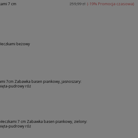
259,99 zł
(-19% Promocja czasowa)
kami 7 cm
iłeczkami beżowy
kami 7cm Zabawka basen piankowy, jasnoszary:
-mięta-pudrowy róż
piłeczkami 7 cm Zabawka basen piankowy, zielony:
-mięta-pudrowy róż