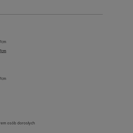
 7cm
 7cm
 7cm
em osób dorosłych