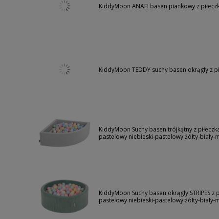
KiddyMoon ANAFI basen piankowy z piłecz
KiddyMoon TEDDY suchy basen okrągły z p
KiddyMoon Suchy basen trójkątny z piłecz
pastelowy niebieski-pastelowy żółty-biały
KiddyMoon Suchy basen okrągły STRIPES z 
pastelowy niebieski-pastelowy żółty-biały