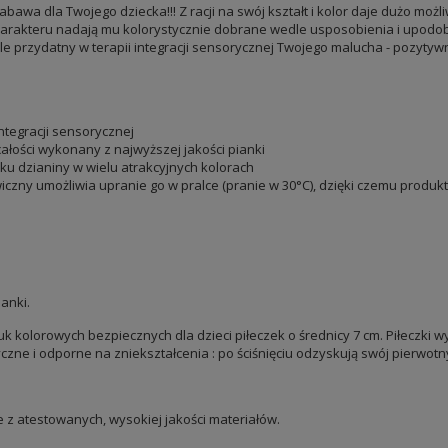
wa dla Twojego dziecka!!! Z racji na swój kształt i kolor daje dużo moż
Charakteru nadają mu kolorystycznie dobrane wedle usposobienia i upodob
e przydatny w terapii integracji sensorycznej Twojego malucha - pozyty
integracji sensorycznej
ałości wykonany z najwyższej jakości pianki
 dzianiny w wielu atrakcyjnych kolorach
ny umożliwia upranie go w pralce (pranie w 30°C), dzięki czemu produkt 
anki.
k kolorowych bezpiecznych dla dzieci piłeczek o średnicy 7 cm. Piłeczki
yczne i odporne na zniekształcenia : po ściśnięciu odzyskują swój pierwotny
z atestowanych, wysokiej jakości materiałów.