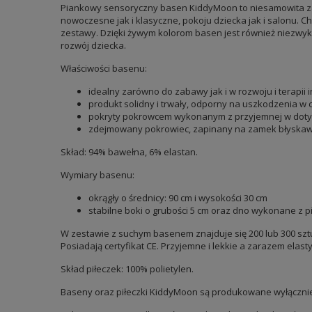
Piankowy sensoryczny basen KiddyMoon to niesamowita zaba
nowoczesne jak i klasyczne, pokoju dziecka jak i salonu. 
zestawy. Dzięki żywym kolorom basen jest również niezwykl
rozwój dziecka.
Właściwości basenu:
idealny zarówno do zabawy jak i w rozwoju i terapii 
produkt solidny i trwały, odporny na uszkodzenia w c
pokryty pokrowcem wykonanym z przyjemnej w dotyku
zdejmowany pokrowiec, zapinany na zamek błyskawicz
Skład: 94% bawełna, 6% elastan.
Wymiary basenu:
okrągły o średnicy: 90 cm i wysokości 30 cm
stabilne boki o grubości 5 cm oraz dno wykonane z pi
W zestawie z suchym basenem znajduje się 200 lub 300 sztu
Posiadają certyfikat CE. Przyjemne i lekkie a zarazem elast
Skład piłeczek: 100% polietylen.
Baseny oraz piłeczki KiddyMoon są produkowane wyłącznie 