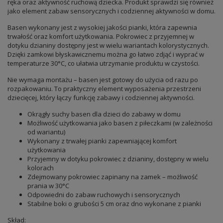
ręka oraz aktywność ruchową dziecka. Produkt sprawdzi się również
jako element zabaw sensorycznych i codziennej aktywności w domu.
Basen wykonany jest z wysokiej jakości pianki, która zapewnia
trwałość oraz komfort użytkowania. Pokrowiec z przyjemnej w
dotyku dzianiny dostępny jest w wielu wariantach kolorystycznych.
Dzięki zamkowi błyskawicznemu można go łatwo zdjąć i wyprać w
temperaturze 30°C, co ułatwia utrzymanie produktu w czystości.
Nie wymaga montażu – basen jest gotowy do użycia od razu po
rozpakowaniu. To praktyczny element wyposażenia przestrzeni
dziecięcej, który łączy funkcję zabawy i codziennej aktywności.
Okrągły suchy basen dla dzieci do zabawy w domu
Możliwość użytkowania jako basen z piłeczkami (w zależności
od wariantu)
Wykonany z trwałej pianki zapewniającej komfort
użytkowania
Przyjemny w dotyku pokrowiec z dzianiny, dostępny w wielu
kolorach
Zdejmowany pokrowiec zapinany na zamek – możliwość
prania w 30°C
Odpowiedni do zabaw ruchowych i sensorycznych
Stabilne boki o grubości 5 cm oraz dno wykonane z pianki
Skład: