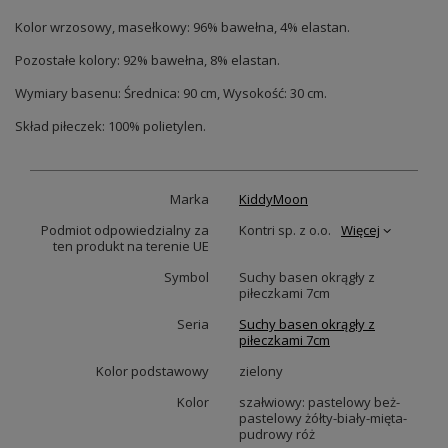
Kolor wrzosowy, masełkowy: 96% bawełna, 4% elastan.
Pozostałe kolory: 92% bawełna, 8% elastan.
Wymiary basenu: Średnica: 90 cm, Wysokość: 30 cm.
Skład piłeczek: 100% polietylen.
Marka
KiddyMoon
Podmiot odpowiedzialny za
Kontri sp. z o.o.
Więcej
ten produkt na terenie UE
Symbol
Suchy basen okrągły z
piłeczkami 7cm
Seria
Suchy basen okrągły z
piłeczkami 7cm
Kolor podstawowy
zielony
Kolor
szałwiowy: pastelowy beż-
pastelowy żółty-biały-mięta-
pudrowy róż