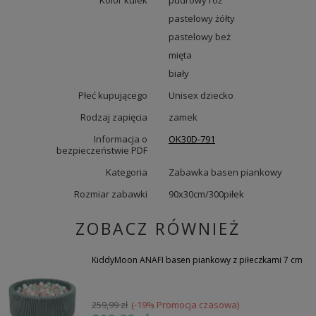
Kolor kulek
pudrowy róż
pastelowy żółty
pastelowy beż
mięta
biały
Płeć kupującego
Unisex dziecko
Rodzaj zapięcia
zamek
Informacja o
OK30D-791
bezpieczeństwie PDF
Kategoria
Zabawka basen piankowy
Rozmiar zabawki
90x30cm/300piłek
ZOBACZ RÓWNIEŻ
KiddyMoon ANAFI basen piankowy z piłeczkami 7 cm
259,99 zł
(-19% Promocja czasowa)