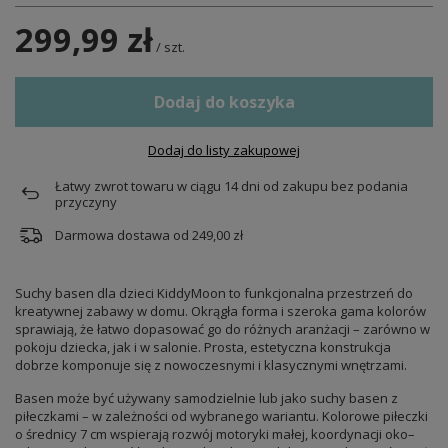
299,99 zł
/
szt.
Dodaj do koszyka
Dodaj do listy zakupowej
Łatwy zwrot towaru w ciągu
14
dni od zakupu bez podania
przyczyny
Darmowa dostawa od
249,00 zł
Suchy basen dla dzieci KiddyMoon to funkcjonalna przestrzeń do
kreatywnej zabawy w domu. Okrągła forma i szeroka gama kolorów
sprawiają, że łatwo dopasować go do różnych aranżacji – zarówno w
pokoju dziecka, jak i w salonie. Prosta, estetyczna konstrukcja
dobrze komponuje się z nowoczesnymi i klasycznymi wnętrzami.
Basen może być używany samodzielnie lub jako suchy basen z
piłeczkami – w zależności od wybranego wariantu. Kolorowe piłeczki
o średnicy 7 cm wspierają rozwój motoryki małej, koordynacji oko–