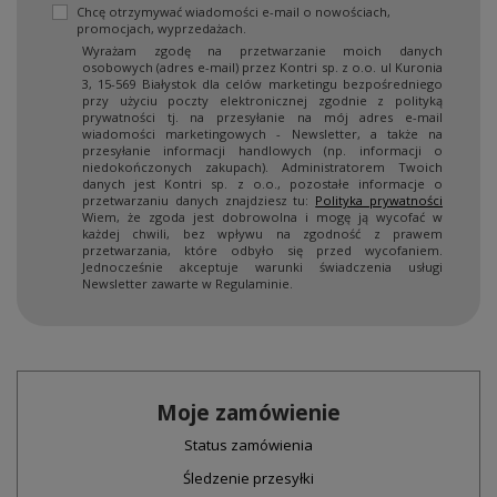
Chcę otrzymywać wiadomości e-mail o nowościach,
promocjach, wyprzedażach.
Wyrażam zgodę na przetwarzanie moich danych
osobowych (adres e-mail) przez Kontri sp. z o.o. ul Kuronia
3, 15-569 Białystok dla celów marketingu bezpośredniego
przy użyciu poczty elektronicznej zgodnie z polityką
prywatności tj. na przesyłanie na mój adres e-mail
wiadomości marketingowych - Newsletter, a także na
przesyłanie informacji handlowych (np. informacji o
niedokończonych zakupach). Administratorem Twoich
danych jest Kontri sp. z o.o., pozostałe informacje o
przetwarzaniu danych znajdziesz tu:
Polityka prywatności
Wiem, że zgoda jest dobrowolna i mogę ją wycofać w
każdej chwili, bez wpływu na zgodność z prawem
przetwarzania, które odbyło się przed wycofaniem.
Jednocześnie akceptuje warunki świadczenia usługi
Newsletter zawarte w Regulaminie.
Moje zamówienie
Status zamówienia
Śledzenie przesyłki