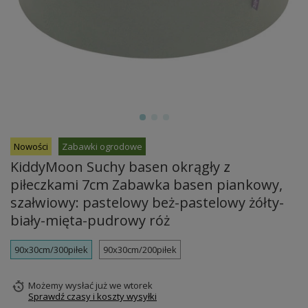
Nowości
Zabawki ogrodowe
KiddyMoon Suchy basen okrągły z
piłeczkami 7cm Zabawka basen piankowy,
szałwiowy: pastelowy beż-pastelowy żółty-
biały-mięta-pudrowy róż
90x30cm/300piłek
90x30cm/200piłek
Możemy wysłać już
we wtorek
Sprawdź czasy i koszty wysyłki