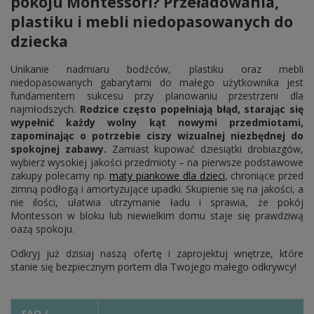
pokoju Montessori? Przeładowania,
plastiku i mebli niedopasowanych do
dziecka
Unikanie nadmiaru bodźców, plastiku oraz mebli
niedopasowanych gabarytami do małego użytkownika jest
fundamentem sukcesu przy planowaniu przestrzeni dla
najmłodszych.
Rodzice często popełniają błąd, starając się
wypełnić każdy wolny kąt nowymi przedmiotami,
zapominając o potrzebie ciszy wizualnej niezbędnej do
spokojnej zabawy.
Zamiast kupować dziesiątki drobiazgów,
wybierz wysokiej jakości przedmioty – na pierwsze podstawowe
zakupy polecamy np.
maty piankowe dla dzieci
, chroniące przed
zimną podłogą i amortyzujące upadki. Skupienie się na jakości, a
nie ilości, ułatwia utrzymanie ładu i sprawia, że pokój
Montessori w bloku lub niewielkim domu staje się prawdziwą
oazą spokoju.
Odkryj już dzisiaj naszą ofertę i zaprojektuj wnętrze, które
stanie się bezpiecznym portem dla Twojego małego odkrywcy!
FAQ /