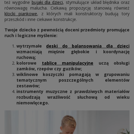
też wygodne
bujaki dla dzieci
, stymulujące układ błędnika oraz
równowagę malucha. Ciekawą propozycję stanowią również
klocki piankowe
, z których mali konstruktorzy budują tory
przeszkód i inne ciekawe konstrukcje.
Twoje dziecko z pewnością doceni przedmioty promujące
ruch i logiczne myślenie:
wytrzymałe
deski do balansowania dla dzieci
wzmacniają mięśnie głębokie i koordynację
ruchową;
kolorowe
tablice manipulacyjne
uczą obsługi
zamków, rzepów czy guzików;
wiklinowe koszyczki pomagają w grupowaniu
tematycznym poszczególnych elementów
zestawów;
instrumenty muzyczne z prawdziwych materiałów
rozbudzają wrażliwość słuchową od wieku
niemowlęcego.