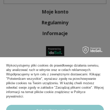
Moje konto
Regulaminy
Informacje
Bezpieczne płatności
Wykorzystujemy pliki cookies do prawidłowego działania serwisu,
aby analizować ruch w witrynie oraz w celach reklamowych.
Współpracujemy w tym celu z zewnętrznymi dostawcami. Klikając
"Potwierdzam wszystkie", wyrażasz zgodę na przechowywanie
plików cookies na Twoim urządzeniu. W każdej chwili możesz
Wygodna dostawa
odwołać swoje zgody w zakładce "Zarządzaj plikami cookie". Więcej
informacji na temat plików cookie znajdziesz w Polityce
prywatności.
Możesz nam zaufać