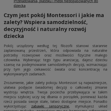
Przeładowania, plastiku i mebli niedopasowanych do
dziecka
Czym jest pokój Montessori i jakie ma
zalety? Wspiera samodzielność,
decyzyjność i naturalny rozwój
dziecka
Pokój urządzony według tej filozofii stanowi starannie
zaplanowaną przestrzeń, która odpowiada na naturalne
potrzeby rozwojowe oraz możliwości fizyczne małego
człowieka. Wybierając tego typu aranżację, dajesz dziecku
szansę na podejmowanie samodzielnych decyzji, wzmacniając
przy tym jego ciekawość świata oraz koncentrację na
wykonywanych zadaniach.
Zrozumienie, jakie zalety pokoju Montessori są najważniejsze,
ułatwia podjęcie świadomej decyzji o całkowitej zmianie
wystroju wnętrza. Twoja pociecha przebywająca w takim
miejscu szybciej uczy się dbania o porządek, ponieważ każda
rzecz posiada swoje stałe, łatwo dostępne miejsce. Ponadto
wykorzystując
zabawki sensoryczne
, stymulujesz układ
nerwowy malucha, pozwalając mu na bezpieczne odkrywanie