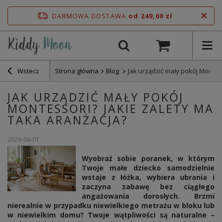
DARMOWA DOSTAWA
od 249,00 zł
Wstecz
Strona główna
Blog
Jak urządzić mały pokój Montes
JAK URZĄDZIĆ MAŁY POKÓJ
MONTESSORI? JAKIE ZALETY MA
TAKA ARANŻACJA?
2026-06-01
Wyobraź sobie poranek, w którym
Twoje małe dziecko samodzielnie
wstaje z łóżka, wybiera ubrania i
zaczyna zabawę bez ciągłego
angażowania dorosłych. Brzmi
nierealnie w przypadku niewielkiego metrażu w bloku lub
w niewielkim domu? Twoje wątpliwości są naturalne –