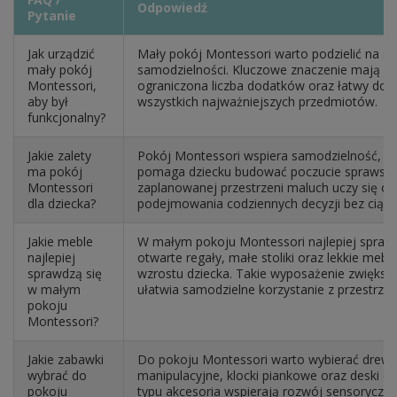
Odpowiedź
Pytanie
Jak urządzić
Mały pokój Montessori warto podzielić na str
mały pokój
samodzielności. Kluczowe znaczenie mają ni
Montessori,
ograniczona liczba dodatków oraz łatwy dos
aby był
wszystkich najważniejszych przedmiotów.
funkcjonalny?
Jakie zalety
Pokój Montessori wspiera samodzielność, roz
ma pokój
pomaga dziecku budować poczucie sprawstw
Montessori
zaplanowanej przestrzeni maluch uczy się org
dla dziecka?
podejmowania codziennych decyzji bez ciągł
Jakie meble
W małym pokoju Montessori najlepiej sprawdz
najlepiej
otwarte regały, małe stoliki oraz lekkie me
sprawdzą się
wzrostu dziecka. Takie wyposażenie zwiększ
w małym
ułatwia samodzielne korzystanie z przestrzen
pokoju
Montessori?
Jakie zabawki
Do pokoju Montessori warto wybierać drewni
wybrać do
manipulacyjne, klocki piankowe oraz deski d
pokoju
typu akcesoria wspierają rozwój sensoryczny