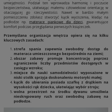
umiejętności. Podział ten wprowadza harmonię i poczucie
bezpieczeństwa, ułatwiając małemu człowiekowi orientację w
otaczającej go rzeczywistości. Nawet w bardzo małym
pomieszczeniu zdołasz stworzyć kącik wyciszenia, kładąc na
podłodze np.
materace piankowe dla dzieci
, gwarantujące
komfort podczas przeglądania pierwszych książeczek.
Przemyślana organizacja wnętrza opiera się na kilku
kluczowych zasadach:
strefa spania zapewnia swobodny dostęp do
materaca umieszczonego bezpośrednio na ziemi;
obszar zabawy promuje koncentrację poprzez
ograniczenie liczby przedmiotów dostępnych w
zasięgu wzroku;
miejsce do nauki samodzielności wyposażone w
niski stolik sprzyja doskonaleniu motoryki małej;
kącik do ubierania posiada szafkę z drążkiem na
wysokości rąk dziecka, ułatwiając wybór stroju;
wolna przestrzeń na środku dywanu umożliwia
nieskrępowany ruch oraz swobodną zabawę na
podłodze.