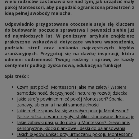
wielu rodziców zastanawia się nad tym, jak urządzić mały
pokój Montessori, aby pogodzić ograniczoną przestrzeń z
ideą pełnej swobody malucha.
Odpowiednio przygotowane otoczenie staje się kluczem
do budowania poczucia sprawstwa i pewności siebie już
od najmłodszych lat. W poniższym artykule znajdziesz
praktyczne wskazówki dotyczące wyboru wyposażenia,
podziału stref oraz unikania najczęstszych błędów
aranżacyjnych. Przygotuj się na dawkę inspiracji, która
odmieni codzienność Twojej rodziny i sprawi, że każdy
centymetr podłogi zyska nową, edukacyjną funkcję!
Spis treści:
Czym jest pokój Montessori i jakie ma zalety? Wspiera
samodzielność, decyzyjność i naturalny rozwój dziecka
Jakie strefy powinien mieć pokój Montessori? Spania,
zabawy, ubierania i nauki samodzielności
Jakie meble sprawdzą się w małym pokoju Montessori?
Niskie łóżka, otwarte regały, stoliki i stonowane dekoracje
Jakie zabawki pasują do pokoju Montessori? Drewniane,
sensoryczne, klocki piankowe i deski do balansowania
Jakich błędów unikać przy urządzaniu pokoju Montessori?