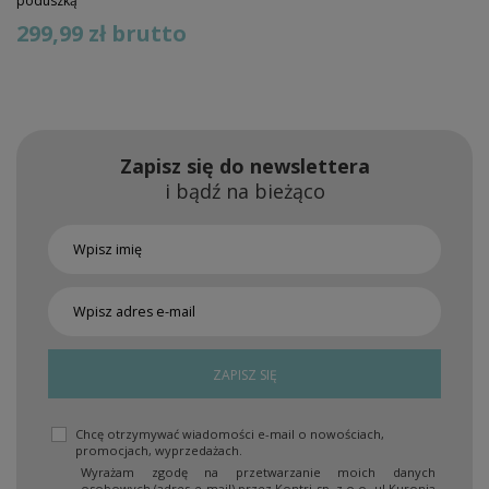
poduszką
299,99 zł
brutto
Zapisz się do newslettera
i bądź na bieżąco
ZAPISZ SIĘ
Chcę otrzymywać wiadomości e-mail o nowościach,
promocjach, wyprzedażach.
Wyrażam zgodę na przetwarzanie moich danych
osobowych (adres e-mail) przez Kontri sp. z o.o. ul Kuronia