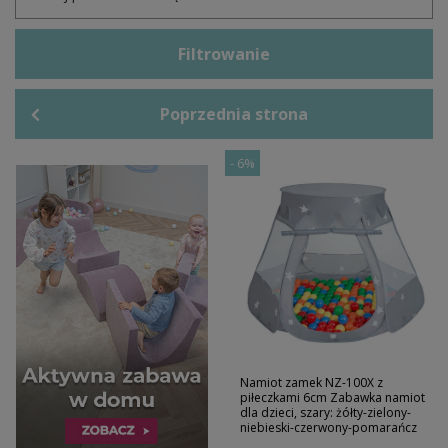
Filtrowanie
Poprzednia strona
-
6%
Namiot zamek NZ-100X z
piłeczkami 6cm Zabawka namiot
dla dzieci, szary: żółty-zielony-
niebieski-czerwony-pomarańcz