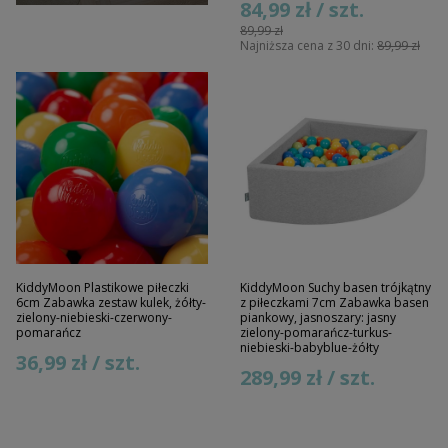
84,99 zł / szt.
89,99 zł
Najniższa cena z 30 dni:
89,99 zł
KiddyMoon Plastikowe piłeczki
KiddyMoon Suchy basen trójkątny
6cm Zabawka zestaw kulek, żółty-
z piłeczkami 7cm Zabawka basen
zielony-niebieski-czerwony-
piankowy, jasnoszary: jasny
pomarańcz
zielony-pomarańcz-turkus-
niebieski-babyblue-żółty
36,99 zł / szt.
289,99 zł / szt.