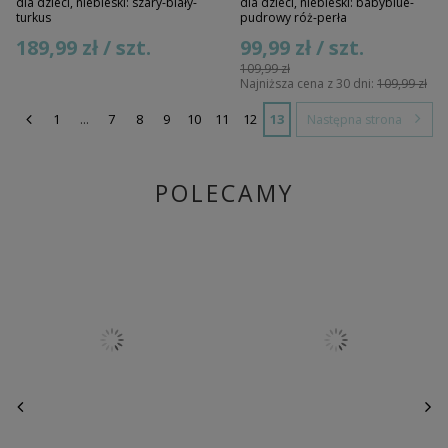
dla dzieci, niebieski: szary-biały-
dla dzieci, niebieski: babyblue-
turkus
pudrowy róż-perła
189,99 zł / szt.
99,99 zł / szt.
109,99 zł
Najniższa cena z 30 dni:
109,99 zł
1
...
7
8
9
10
11
12
13
Następna strona
POLECAMY