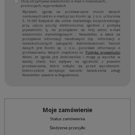
Chcę otrzymywać wiadomości e-mail o nowościach,
promocjach, wyprzedażach.
Wyrażam zgodę na przetwarzanie moich danych
osobowych (adres e-mail) przez Kontri sp. z o.o. ul Kuronia
3, 15-569 Białystok dla celów marketingu bezpośredniego
przy użyciu poczty elektronicznej zgodnie z polityką
prywatności tj. na przesyłanie na mój adres e-mail
wiadomości marketingowych - Newsletter, a także na
przesyłanie informacji handlowych (np. informacji o
niedokończonych zakupach). Administratorem Twoich
danych jest Kontri sp. z o.o., pozostałe informacje o
przetwarzaniu danych znajdziesz tu:
Polityka prywatności
Wiem, że zgoda jest dobrowolna i mogę ją wycofać w
każdej chwili, bez wpływu na zgodność z prawem
przetwarzania, które odbyło się przed wycofaniem.
Jednocześnie akceptuje warunki świadczenia usługi
Newsletter zawarte w Regulaminie.
Moje zamówienie
Status zamówienia
Śledzenie przesyłki