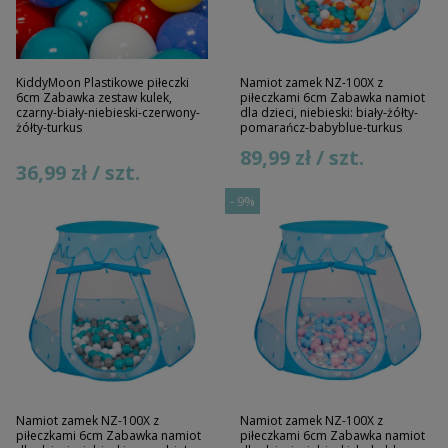
KiddyMoon Plastikowe piłeczki
Namiot zamek NZ-100X z
6cm Zabawka zestaw kulek,
piłeczkami 6cm Zabawka namiot
czarny-biały-niebieski-czerwony-
dla dzieci, niebieski: biały-żółty-
żółty-turkus
pomarańcz-babyblue-turkus
89,99 zł / szt.
36,99 zł / szt.
-
9%
Namiot zamek NZ-100X z
Namiot zamek NZ-100X z
piłeczkami 6cm Zabawka namiot
piłeczkami 6cm Zabawka namiot