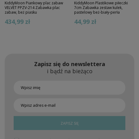
KiddyMoon Piankowy plac zabaw
KiddyMoon Plastikowe piłeczki
VELVET PPZV-214 Zabawka plac
7cm Zabawka zestaw kulek,
zabaw, beż piasku
pastelowy beż-biały-perła
434,99 zł
44,99 zł
Zapisz się do newslettera
i bądź na bieżąco
ZAPISZ SIĘ