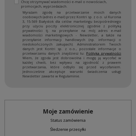
Chcę otrzymywać wiadomości e-mail o nowościach,
promocjach, wyprzedażach.
Wyrażam zgodę na przetwarzanie moich danych
osobowych (adres e-mail) przez Kontri sp. z o.o. ul Kuronia
3, 15-569 Białystok dla celów marketingu bezpośredniego
przy użyciu poczty elektronicznej zgodnie z polityką
prywatności tj. na przesyłanie na mój adres e-mail
wiadomości marketingowych - Newsletter, a także na
przesyłanie informacji handlowych (np. informacji o
niedokończonych zakupach). Administratorem Twoich
danych jest Kontri sp. z o.o., pozostałe informacje o
przetwarzaniu danych znajdziesz tu:
Polityka prywatności
Wiem, że zgoda jest dobrowolna i mogę ją wycofać w
każdej chwili, bez wpływu na zgodność z prawem
przetwarzania, które odbyło się przed wycofaniem.
Jednocześnie akceptuje warunki świadczenia usługi
Newsletter zawarte w Regulaminie.
Moje zamówienie
Status zamówienia
Śledzenie przesyłki