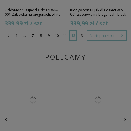
KiddyMoon Bujak dla dzieci WR-
KiddyMoon Bujak dla dzieci WR-
001 Zabawka na biegunach, white
001 Zabawka na biegunach, black
339,99 zł / szt.
339,99 zł / szt.
1
...
7
8
9
10
11
12
13
Następna strona
POLECAMY