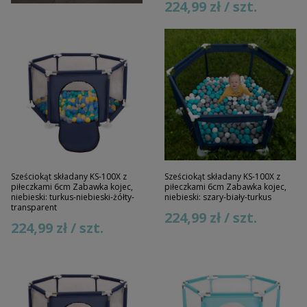
224,99 zł / szt.
Sześciokąt składany KS-100X z
Sześciokąt składany KS-100X z
piłeczkami 6cm Zabawka kojec,
piłeczkami 6cm Zabawka kojec,
niebieski: turkus-niebieski-żółty-
niebieski: szary-biały-turkus
transparent
224,99 zł / szt.
224,99 zł / szt.