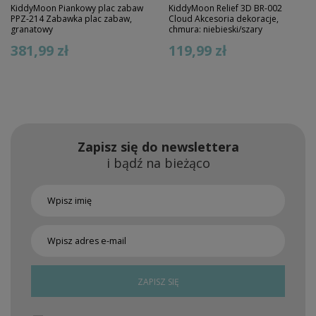
KiddyMoon Piankowy plac zabaw
KiddyMoon Relief 3D BR-002
PPZ-214 Zabawka plac zabaw,
Cloud Akcesoria dekoracje,
granatowy
chmura: niebieski/szary
381,99 zł
119,99 zł
Zapisz się do newslettera
i bądź na bieżąco
ZAPISZ SIĘ