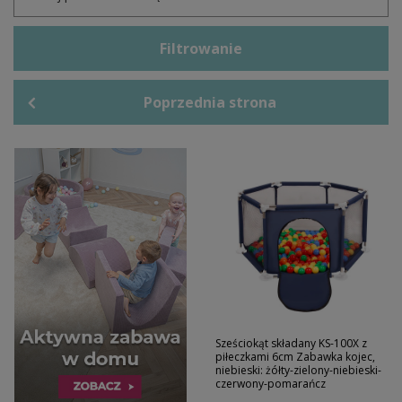
Filtrowanie
Poprzednia strona
Sześciokąt składany KS-100X z
piłeczkami 6cm Zabawka kojec,
niebieski: żółty-zielony-niebieski-
czerwony-pomarańcz