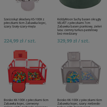
Sześciokąt składany KS-100X z
KiddyMoon Suchy basen okrągły
piłeczkami 6cm Zabawka kojec,
VELVET z piłeczkami 7cm
szary: biały-szary-mięta
Zabawka basen piankowy, zieleń
lasu: ciemny turkus-pastelowy
beż-miedziany
224,99 zł / szt.
329,99 zł / szt.
Boisko KK-100X z piłeczkami 6cm
Boisko KK-100X z piłeczkami 6cm
Zabawka kojec, czerwony:
Zabawka kojec, szary: niebieski-