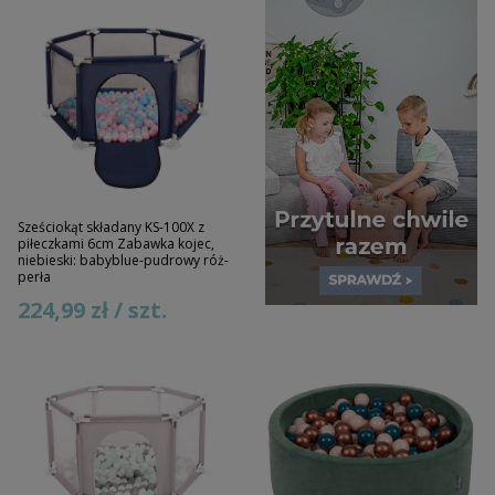
Sześciokąt składany KS-100X z
piłeczkami 6cm Zabawka kojec,
niebieski: babyblue-pudrowy róż-
perła
224,99 zł / szt.