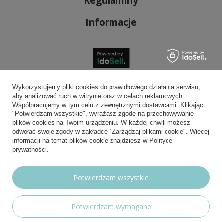
Regulaminy
Informacje
Bezpieczne płatności
Wykorzystujemy pliki cookies do prawidłowego działania serwisu,
aby analizować ruch w witrynie oraz w celach reklamowych.
Współpracujemy w tym celu z zewnętrznymi dostawcami. Klikając
"Potwierdzam wszystkie", wyrażasz zgodę na przechowywanie
plików cookies na Twoim urządzeniu. W każdej chwili możesz
Wygodna dostawa
odwołać swoje zgody w zakładce "Zarządzaj plikami cookie". Więcej
informacji na temat plików cookie znajdziesz w Polityce
prywatności.
Możesz nam zaufać
Potwierdzam wszystkie
Potwierdzam wymagane
Nasze social media