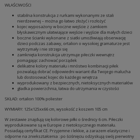
WŁAŚCIWOŚCI
stabilna konstrukcja z rurkami wykonanymi ze stali
nierdzewnej – można go łatwo złożyć i rozłożyć
kojec wyposażony w boczne wejście z zamkiem
błyskawicznym ułatwiające wejście i wyjście dla małych dzieci
boczne ścianki wykonane z siatki umożliwiają obserwację
dzieci podczas zabawy, ortalion o wysokiej gramaturze jest
wytrzymały i nie strzępi się
zamknięta konstrukcja utrzymuje piłeczki wewnątrz
pomagając zachować porządek
delikatne kolory materiału i mnóstwo kombinacji piłek
pozwalają dobrać odpowiedni wariant dla Twojego malucha
lub dostosować kojec do każdego wnętrza
wyprodukowany z bezpiecznych, nietoksycznych materiałów
gładka powierzchnia, łatwa do utrzymania w czystości
SKŁAD: ortalion 100% poliester
WYMIARY: 125x125xx66 cm, wysokość z koszem 105 cm
W zestawie znajdują się kolorowe piłki o średnicy 6 cm. Piłeczki
wyprodukowane są w Europie z nietoksycznego materiału.
Posiadają certyfikat CE. Przyjemne i lekkie, a zarazem elastyczne i
odporne na zniekształcenia : po ściśnięciu odzyskują swój pierwotny