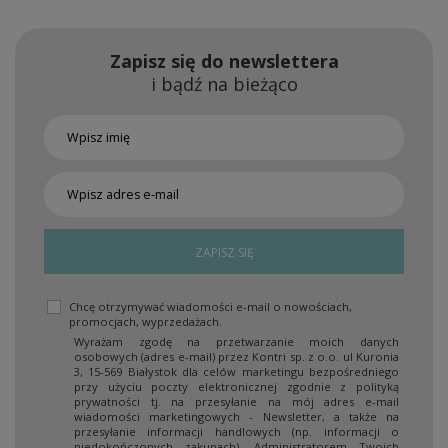
Zapisz się do newslettera
i bądź na bieżąco
ZAPISZ SIĘ
Chcę otrzymywać wiadomości e-mail o nowościach,
promocjach, wyprzedażach.
Wyrażam zgodę na przetwarzanie moich danych
osobowych (adres e-mail) przez Kontri sp. z o.o. ul Kuronia
3, 15-569 Białystok dla celów marketingu bezpośredniego
przy użyciu poczty elektronicznej zgodnie z polityką
prywatności tj. na przesyłanie na mój adres e-mail
wiadomości marketingowych - Newsletter, a także na
przesyłanie informacji handlowych (np. informacji o
niedokończonych zakupach). Administratorem Twoich