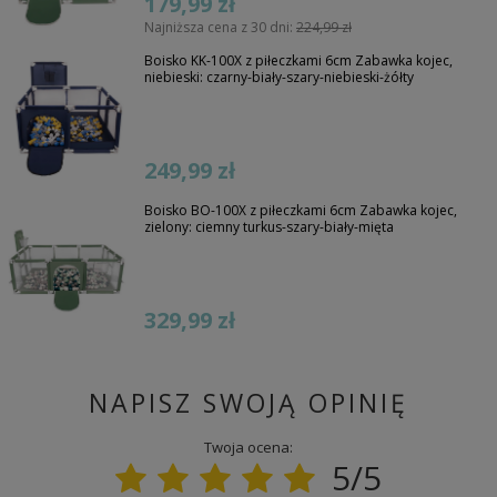
179,99 zł
Najniższa cena z 30 dni:
224,99 zł
Boisko KK-100X z piłeczkami 6cm Zabawka kojec,
niebieski: czarny-biały-szary-niebieski-żółty
249,99 zł
Boisko BO-100X z piłeczkami 6cm Zabawka kojec,
zielony: ciemny turkus-szary-biały-mięta
329,99 zł
NAPISZ SWOJĄ OPINIĘ
Twoja ocena:
5/5