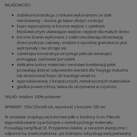
WŁAŚCIWOŚCI
stabilna konstrukcja z rurkami wykonanymi ze stali
nierdzewnej – można go łatwo złożyć i rozłożyć
kojec wyposażony w boczne wejście z zamkiem
błyskawicznym ułatwiające wejście i wyjście dla małych dzieci
boczne ścianki wykonane z siatki umożliwiają obserwację
dzieci podczas zabawy, ortalion o wysokiej gramaturze jest
wytrzymały i nie strzępi się
zamknięta konstrukcja utrzymuje piłeczki wewnątrz
pomagając zachować porządek
delikatne kolory materiału i mnóstwo kombinacji piłek
pozwalają dobrać odpowiedni wariant dla Twojego malucha
lub dostosować kojec do każdego wnętrza
wyprodukowany z bezpiecznych, nietoksycznych materiałów
gładka powierzchnia, łatwa do utrzymania w czystości
SKŁAD: ortalion 100% poliester
WYMIARY: 125x125xx66 cm, wysokość z koszem 105 cm
W zestawie znajdują się kolorowe piłki o średnicy 6 cm. Piłeczki
wyprodukowane są w Europie z nietoksycznego materiału.
Posiadają certyfikat CE. Przyjemne i lekkie, a zarazem elastyczne i
odporne na zniekształcenia : po ściśnięciu odzyskują swój pierwotny