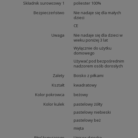
Składnik surowcowy 1
poliester 100%
Bezpieczeństwo
Nie nadaje się dla małych
dzieci
CE
Uwaga
Nie nadaje się dla dzieci w
wieku poniżej 3 lat
Wyłącznie do użytku
domowego
Używać pod bezpośrednim
nadzorem osób dorosłych
Zalety
Boisko z piłkami
Kształt
kwadratowy
Kolor pokrowca
beżowy
Kolor kulek
pastelowy żółty
pastelowy niebieski
pastelowy beż
mięta
Płeć kupującego
Unisex dziecko