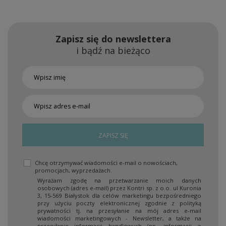
Zapisz się do newslettera
i bądź na bieżąco
ZAPISZ SIĘ
Chcę otrzymywać wiadomości e-mail o nowościach,
promocjach, wyprzedażach.
Wyrażam zgodę na przetwarzanie moich danych
osobowych (adres e-mail) przez Kontri sp. z o.o. ul Kuronia
3, 15-569 Białystok dla celów marketingu bezpośredniego
przy użyciu poczty elektronicznej zgodnie z polityką
prywatności tj. na przesyłanie na mój adres e-mail
wiadomości marketingowych - Newsletter, a także na
przesyłanie informacji handlowych (np. informacji o