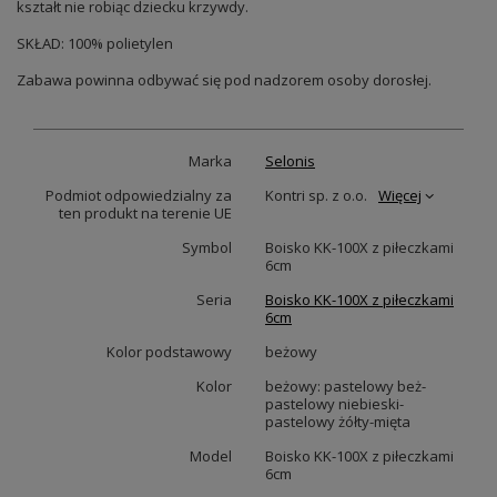
kształt nie robiąc dziecku krzywdy.
SKŁAD: 100% polietylen
Zabawa powinna odbywać się pod nadzorem osoby dorosłej.
Marka
Selonis
Podmiot odpowiedzialny za
Kontri sp. z o.o.
Więcej
ten produkt na terenie UE
Symbol
Boisko KK-100X z piłeczkami
6cm
Seria
Boisko KK-100X z piłeczkami
6cm
Kolor podstawowy
beżowy
Kolor
beżowy: pastelowy beż-
pastelowy niebieski-
pastelowy żółty-mięta
Model
Boisko KK-100X z piłeczkami
6cm