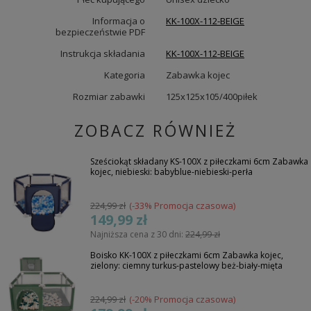
Informacja o
KK-100X-112-BEIGE
bezpieczeństwie PDF
Instrukcja składania
KK-100X-112-BEIGE
Kategoria
Zabawka kojec
Rozmiar zabawki
125x125x105/400piłek
ZOBACZ RÓWNIEŻ
Sześciokąt składany KS-100X z piłeczkami 6cm Zabawka
kojec, niebieski: babyblue-niebieski-perła
224,99 zł
(-33% Promocja czasowa)
149,99 zł
Najniższa cena z 30 dni:
224,99 zł
Boisko KK-100X z piłeczkami 6cm Zabawka kojec,
zielony: ciemny turkus-pastelowy beż-biały-mięta
224,99 zł
(-20% Promocja czasowa)