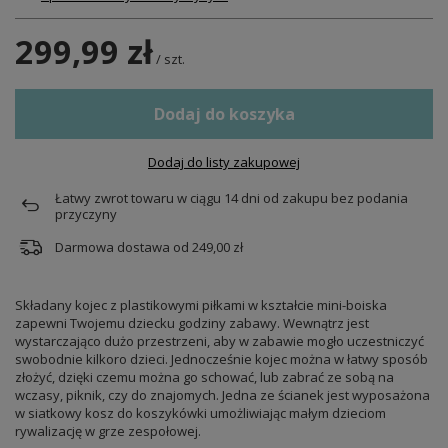
299,99 zł
/
szt.
Dodaj do koszyka
Dodaj do listy zakupowej
Łatwy zwrot towaru w ciągu
14
dni od zakupu bez podania
przyczyny
Darmowa dostawa od
249,00 zł
Składany kojec z plastikowymi piłkami w kształcie mini-boiska
zapewni Twojemu dziecku godziny zabawy. Wewnątrz jest
wystarczająco dużo przestrzeni, aby w zabawie mogło uczestniczyć
swobodnie kilkoro dzieci. Jednocześnie kojec można w łatwy sposób
złożyć, dzięki czemu można go schować, lub zabrać ze sobą na
wczasy, piknik, czy do znajomych. Jedna ze ścianek jest wyposażona
w siatkowy kosz do koszykówki umożliwiając małym dzieciom
rywalizację w grze zespołowej.