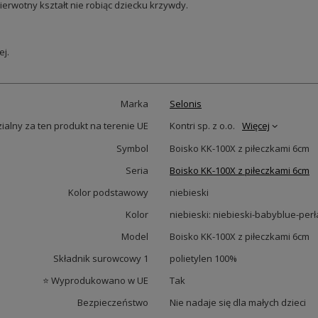
ierwotny kształt nie robiąc dziecku krzywdy.
j.
Marka
Selonis
alny za ten produkt na terenie UE
Kontri sp. z o.o.
Więcej
Symbol
Boisko KK-100X z piłeczkami 6cm
Seria
Boisko KK-100X z piłeczkami 6cm
Kolor podstawowy
niebieski
Kolor
niebieski: niebieski-babyblue-perł
Model
Boisko KK-100X z piłeczkami 6cm
Składnik surowcowy 1
polietylen 100%
⭐ Wyprodukowano w UE
Tak
Bezpieczeństwo
Nie nadaje się dla małych dzieci