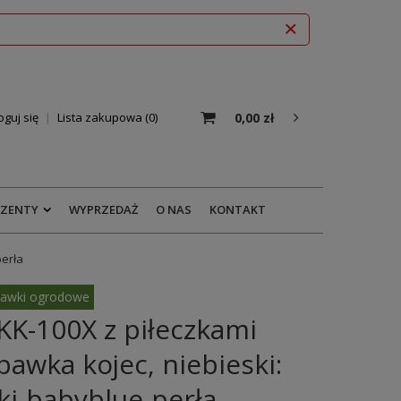
0,00 zł
oguj się
Lista zakupowa
0
EZENTY
WYPRZEDAŻ
O NAS
KONTAKT
perła
awki ogrodowe
KK-100X z piłeczkami
awka kojec, niebieski:
ki-babyblue-perła