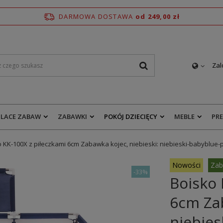
DARMOWA DOSTAWA
od 249,00 zł
Zal
PLACE ZABAW
ZABAWKI
POKÓJ DZIECIĘCY
MEBLE
PR
 KK-100X z piłeczkami 6cm Zabawka kojec, niebieski: niebieski-babyblue-
Nowości
Zab
-
33%
Boisko 
6cm Zab
niebies