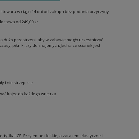
t towaru w ciągu
14
dni od zakupu bez podania przyczyny
dostawa od
249,00 zł
co dużo przestrzeni, aby w zabawie mogło uczestniczyć
asy, piknik, czy do znajomych. Jedna ze ścianek jest
 i nie strzępi się
ować kojec do każdego wnętrza
rtyfikat CE. Przyjemne i lekkie, a zarazem elastyczne i