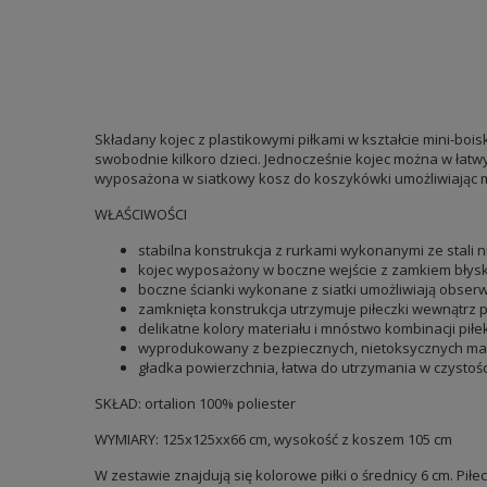
Składany kojec z plastikowymi piłkami w kształcie mini-b
swobodnie kilkoro dzieci. Jednocześnie kojec można w łatwy
wyposażona w siatkowy kosz do koszykówki umożliwiając m
WŁAŚCIWOŚCI
stabilna konstrukcja z rurkami wykonanymi ze stali n
kojec wyposażony w boczne wejście z zamkiem błyskaw
boczne ścianki wykonane z siatki umożliwiają obserwa
zamknięta konstrukcja utrzymuje piłeczki wewnątr
delikatne kolory materiału i mnóstwo kombinacji pi
wyprodukowany z bezpiecznych, nietoksycznych ma
gładka powierzchnia, łatwa do utrzymania w czystośc
SKŁAD: ortalion 100% poliester
WYMIARY: 125x125xx66 cm, wysokość z koszem 105 cm
W zestawie znajdują się kolorowe piłki o średnicy 6 cm. Pił