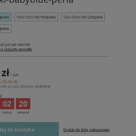
piłek
125x125x105/900piłek
125x125x105/200piłek
piłek
ać już
we wtorek
y i koszty wysyłki
 zł
/
szt.
 (
75,00 zł
).
0 dni przed obniżką:
224,99 zł
i:
02
19
minut
sekund
aj do koszyka
Dodaj do listy zakupowej