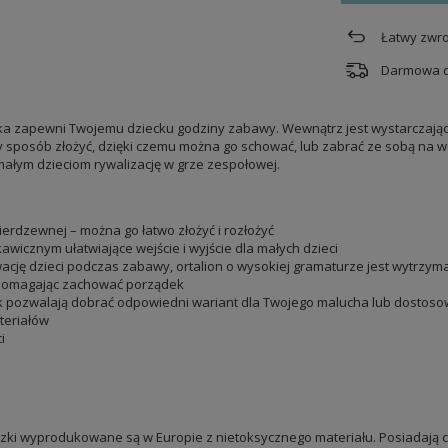
Łatwy zwro
Darmowa 
oiska zapewni Twojemu dziecku godziny zabawy. Wewnątrz jest wystarczają
 sposób złożyć, dzięki czemu można go schować, lub zabrać ze sobą na wcz
ałym dzieciom rywalizację w grze zespołowej.
ierdzewnej – można go łatwo złożyć i rozłożyć
icznym ułatwiające wejście i wyjście dla małych dzieci
cję dzieci podczas zabawy, ortalion o wysokiej gramaturze jest wytrzymały
z pomagając zachować porządek
łek pozwalają dobrać odpowiedni wariant dla Twojego malucha lub dostos
teriałów
i
eczki wyprodukowane są w Europie z nietoksycznego materiału. Posiadają ce