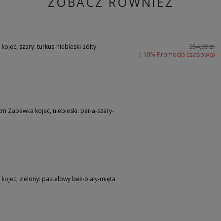
ZOBACZ RÓWNIEŻ
254,99 zł
jec, szary: turkus-niebieski-żółty-
(-10% Promocja czasowa)
cm Zabawka kojec, niebieski: perła-szary-
ojec, zielony: pastelowy beż-biały-mięta