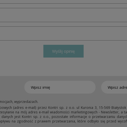
Wyślij opinię
mocjach, wyprzedażach.
ych (adres e-mail) przez Kontri sp. z o.o. ul Kuronia 3, 15-569 Białystok
przesyłanie na mój adres e-mail wiadomości marketingowych - Newsletter, a ta
anych jest Kontri sp. z o.o., pozostałe informacje o przetwarzaniu danyc
wpływu na zgodność z prawem przetwarzania, które odbyło się przed wycofa