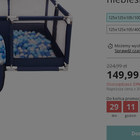
125x125x105/100
125x125x105/400
Możemy wysł
Sprawdź czas
224,99 zł
149,99
Oszczędzasz
33
%
Najniższa cena z 3
Do końca promocj
29
11
dni
godzin
Dod