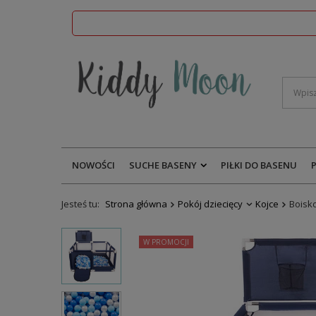
NOWOŚCI
SUCHE BASENY
PIŁKI DO BASENU
Jesteś tu:
Strona główna
Pokój dziecięcy
Kojce
Boisko
W PROMOCJI