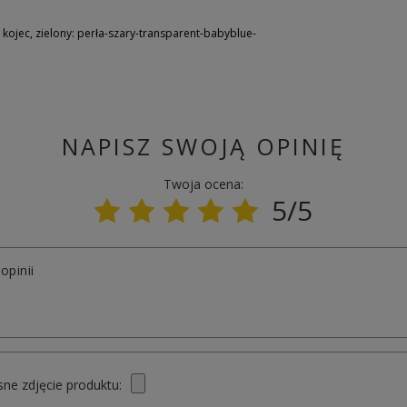
ojec, zielony: perła-szary-transparent-babyblue-
NAPISZ SWOJĄ OPINIĘ
Twoja ocena:
5/5
opinii
ne zdjęcie produktu: