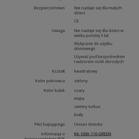
Bezpieczeństwo
Nie nadaje się dla małych
dzieci
CE
Uwaga
Nie nadaje się dla dzieci w
wieku poniżej 3 lat
Wyłącznie do użytku
domowego
Używać pod bezpośrednim
nadzorem osób dorosłych
Kształt
kwadratowy
Kolor pokrowca
zielony
Kolor kulek
szary
mięta
ciemny turkus
biały
Płeć kupującego
Unisex dziecko
Informacja o
KK-100X-110-GREEN
bezpieczeństwie PDF