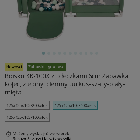
Nowości
Zabawki ogrodowe
Boisko KK-100X z piłeczkami 6cm Zabawka
kojec, zielony: ciemny turkus-szary-biały-
mięta
125x125x105/200piłek
125x125x105/400piłek
125x125x105/100piłek
Możemy wysłać już
we wtorek
Sprawdź czasy i koszty wysyłki