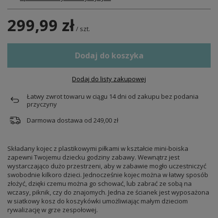
299,99 zł
/
szt.
Dodaj do koszyka
Dodaj do listy zakupowej
Łatwy zwrot towaru w ciągu
14
dni od zakupu bez podania
przyczyny
Darmowa dostawa od
249,00 zł
Składany kojec z plastikowymi piłkami w kształcie mini-boiska
zapewni Twojemu dziecku godziny zabawy. Wewnątrz jest
wystarczająco dużo przestrzeni, aby w zabawie mogło uczestniczyć
swobodnie kilkoro dzieci. Jednocześnie kojec można w łatwy sposób
złożyć, dzięki czemu można go schować, lub zabrać ze sobą na
wczasy, piknik, czy do znajomych. Jedna ze ścianek jest wyposażona
w siatkowy kosz do koszykówki umożliwiając małym dzieciom
rywalizację w grze zespołowej.