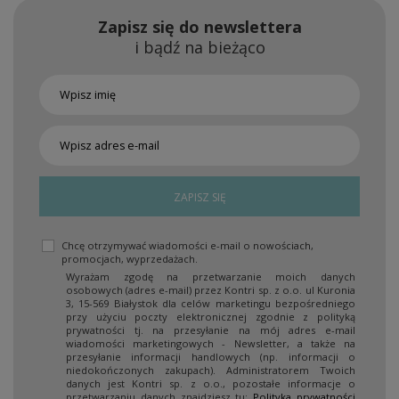
Zapisz się do newslettera
i bądź na bieżąco
ZAPISZ SIĘ
Chcę otrzymywać wiadomości e-mail o nowościach,
promocjach, wyprzedażach.
Wyrażam zgodę na przetwarzanie moich danych
osobowych (adres e-mail) przez Kontri sp. z o.o. ul Kuronia
3, 15-569 Białystok dla celów marketingu bezpośredniego
przy użyciu poczty elektronicznej zgodnie z polityką
prywatności tj. na przesyłanie na mój adres e-mail
wiadomości marketingowych - Newsletter, a także na
przesyłanie informacji handlowych (np. informacji o
niedokończonych zakupach). Administratorem Twoich
danych jest Kontri sp. z o.o., pozostałe informacje o
przetwarzaniu danych znajdziesz tu:
Polityka prywatności