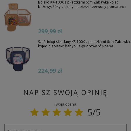
Boisko KK-100X z piłeczkami 6cm Zabawka kojec,
beżowy: żółty-zielony-niebieski-czerwony-pomarańcz
299,99 zł
Sześciokąt składany KS-100X z piłeczkami 6cm Zabawka
kojec, niebieski: babyblue-pudrowy róż-perła
224,99 zł
NAPISZ SWOJĄ OPINIĘ
Twoja ocena:
5/5