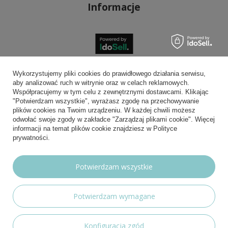
Informacje
Bezpieczne płatności
Wykorzystujemy pliki cookies do prawidłowego działania serwisu,
aby analizować ruch w witrynie oraz w celach reklamowych.
Współpracujemy w tym celu z zewnętrznymi dostawcami. Klikając
"Potwierdzam wszystkie", wyrażasz zgodę na przechowywanie
plików cookies na Twoim urządzeniu. W każdej chwili możesz
Wygodna dostawa
odwołać swoje zgody w zakładce "Zarządzaj plikami cookie". Więcej
informacji na temat plików cookie znajdziesz w Polityce
prywatności.
Możesz nam zaufać
Potwierdzam wszystkie
Potwierdzam wymagane
Nasze social media
Konfiguracja zgód