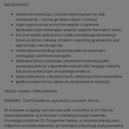
WŁAŚCIWOŚCI
stabilna konstrukcja z rurkami wykonanymi ze stali
nierdzewnej – można go łatwo złożyć i rozłożyć
kojec wyposażony w boczne wejście z zamkiem
błyskawicznym ułatwiające wejście i wyjście dla małych dzieci
boczne ścianki wykonane z siatki umożliwiają obserwację
dzieci podczas zabawy, ortalion o wysokiej gramaturze jest
wytrzymały i nie strzępi się
zamknięta konstrukcja utrzymuje piłeczki wewnątrz
pomagając zachować porządek
delikatne kolory materiału i mnóstwo kombinacji piłek
pozwalają dobrać odpowiedni wariant dla Twojego malucha
lub dostosować kojec do każdego wnętrza
wyprodukowany z bezpiecznych, nietoksycznych materiałów
gładka powierzchnia, łatwa do utrzymania w czystości
SKŁAD: ortalion 100% poliester
WYMIARY: 125x125xx66 cm, wysokość z koszem 105 cm
W zestawie znajdują się kolorowe piłki o średnicy 6 cm. Piłeczki
wyprodukowane są w Europie z nietoksycznego materiału.
Posiadają certyfikat CE. Przyjemne i lekkie, a zarazem elastyczne i
odporne na zniekształcenia : po ściśnięciu odzyskują swój pierwotny