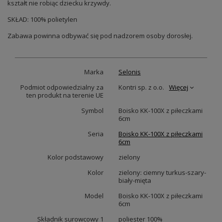
kształt nie robiąc dziecku krzywdy.
SKŁAD: 100% polietylen
Zabawa powinna odbywać się pod nadzorem osoby dorosłej.
Marka
Selonis
Podmiot odpowiedzialny za
Kontri sp. z o.o.
Więcej
ten produkt na terenie UE
Symbol
Boisko KK-100X z piłeczkami
6cm
Seria
Boisko KK-100X z piłeczkami
6cm
Kolor podstawowy
zielony
Kolor
zielony: ciemny turkus-szary-
biały-mięta
Model
Boisko KK-100X z piłeczkami
6cm
Składnik surowcowy 1
poliester 100%