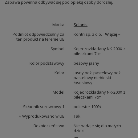
Zabawa powinna odbywać się pod opieką osoby dorosłej.
Marka
Selonis
Podmiot odpowiedzialny za
Kontri sp. z o.o.
Więcej
ten produkt na terenie UE
Symbol
Kojec rozkładany NK-200X z
piłeczkami 7cm
Kolor podstawowy
beżowy jasny
Kolor
jasny beż: pastelowy beż-
pastelowy niebieski-
łososiowy
Model
Kojec rozkładany NK-200X z
piłeczkami 7cm
Składnik surowcowy 1
poliester 100%
⭐ Wyprodukowano w UE
Tak
Bezpieczeństwo
Nie nadaje się dla małych
dzieci