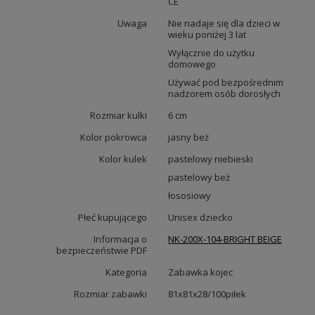
CE
Uwaga
Nie nadaje się dla dzieci w
wieku poniżej 3 lat
Wyłącznie do użytku
domowego
Używać pod bezpośrednim
nadzorem osób dorosłych
Rozmiar kulki
6 cm
Kolor pokrowca
jasny beż
Kolor kulek
pastelowy niebieski
pastelowy beż
łososiowy
Płeć kupującego
Unisex dziecko
Informacja o
NK-200X-104-BRIGHT BEIGE
bezpieczeństwie PDF
Kategoria
Zabawka kojec
Rozmiar zabawki
81x81x28/100piłek