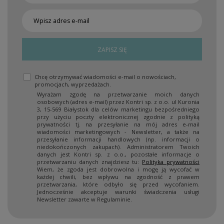
ZAPISZ SIĘ
Chcę otrzymywać wiadomości e-mail o nowościach,
promocjach, wyprzedażach.
Wyrażam zgodę na przetwarzanie moich danych
osobowych (adres e-mail) przez Kontri sp. z o.o. ul Kuronia
3, 15-569 Białystok dla celów marketingu bezpośredniego
przy użyciu poczty elektronicznej zgodnie z polityką
prywatności tj. na przesyłanie na mój adres e-mail
wiadomości marketingowych - Newsletter, a także na
przesyłanie informacji handlowych (np. informacji o
niedokończonych zakupach). Administratorem Twoich
danych jest Kontri sp. z o.o., pozostałe informacje o
przetwarzaniu danych znajdziesz tu:
Polityka prywatności
Wiem, że zgoda jest dobrowolna i mogę ją wycofać w
każdej chwili, bez wpływu na zgodność z prawem
przetwarzania, które odbyło się przed wycofaniem.
Jednocześnie akceptuje warunki świadczenia usługi
Newsletter zawarte w Regulaminie.