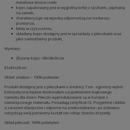
metalowa struna i rurki
kojec zapakowany jest w wygodną torbę z rączkami, zapinaną
na zamek,
charakteryzuje się wysoką odpornością na rozdarcia i
przetarcia,
łatwy w czyszczeniu,
składany kojec dostępny jest w sprzedaży z piłeczkami oraz
jako samodzielny produkt,
Wymiary:
Złożony kojec- 38x38x36 cm
81x81x28 cm
Skład: ortalion – 100% poliester.
Produkt dostępny jest z piłeczkami o średnicy 7 cm - ogromny wybór
kolorystyczny będzie doskonałym uzupełnieniem bajkowego
namiotu dla dzieci. Piłeczki wyprodukowane są w Europie z
nietoksycznego materiału. Posiadają certyfikat CE. Przyjemne i lekkie
a zarazem elastyczne i odporne na zniekształcenia : po ściśnięciu
odzyskują swój pierwotny kształt nie robiąc dziecku krzywdy.
Skład piłeczek: 100% polietylen.