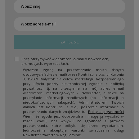
ZAPISZ SIĘ
Chcę otrzymywać wiadomości e-mail o nowościach,
promocjach, wyprzedażach.
Wyrażam zgodę na przetwarzanie moich danych
osobowych (adres e-mail) przez Kontri sp. z o.o. ul Kuronia
3, 15-569 Białystok dla celów marketingu bezpośredniego
przy użyciu poczty elektronicznej zgodnie z polityką
prywatności tj. na przesyłanie na mój adres e-mail
wiadomości marketingowych - Newsletter, a także na
przesyłanie informacji handlowych (np. informacji o
niedokończonych zakupach). Administratorem Twoich
danych jest Kontri sp. z o.o., pozostałe informacje o
przetwarzaniu danych znajdziesz tu:
Polityka prywatności
Wiem, że zgoda jest dobrowolna i mogę ją wycofać w
każdej chwili, bez wpływu na zgodność z prawem
przetwarzania, które odbyło się przed wycofaniem.
Jednocześnie akceptuje warunki świadczenia usługi
Newsletter zawarte w Regulaminie.