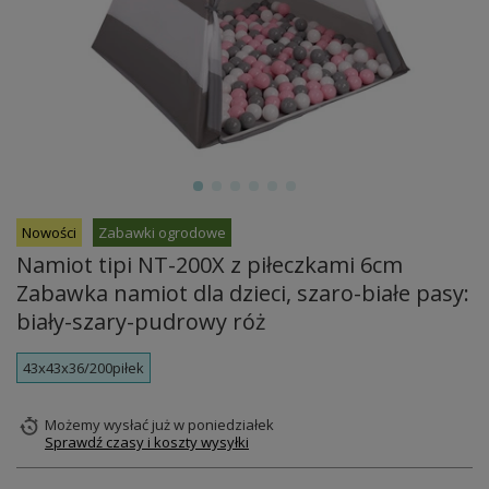
Nowości
Zabawki ogrodowe
Namiot tipi NT-200X z piłeczkami 6cm
Zabawka namiot dla dzieci, szaro-białe pasy:
biały-szary-pudrowy róż
43x43x36/200piłek
Możemy wysłać już
w poniedziałek
Sprawdź czasy i koszty wysyłki