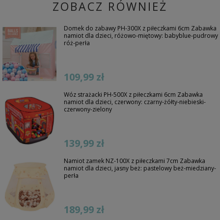
ZOBACZ RÓWNIEŻ
Domek do zabawy PH-300X z piłeczkami 6cm Zabawka
namiot dla dzieci, różowo-miętowy: babyblue-pudrowy
róż-perła
109,99 zł
Wóz strażacki PH-500X z piłeczkami 6cm Zabawka
namiot dla dzieci, czerwony: czarny-żółty-niebieski-
czerwony-zielony
139,99 zł
Namiot zamek NZ-100X z piłeczkami 7cm Zabawka
namiot dla dzieci, jasny beż: pastelowy beż-miedziany-
perła
189,99 zł