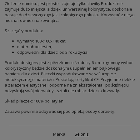
Złożenie namiotu jest proste i zajmuje tylko chwilę. Produkt nie
zajmuje dużo miejsca, a dzięki uniwersalnej kolorystyce, doskonale
pasuje do dziewczęcego jak i chłopięcego pokoiku. Korzystać z niego
można również na zewnątrz.
Szczegóły produktu:
wymiary: 100x100x140 cm;
materiał: poliester;
odpowiedni dla dzieci od 3 roku życia.
Produkt dostępny jest z piłeczkami o średnicy 6 cm - ogromny wybór
kolorystyczny będzie doskonałym uzupełnieniem bajkowego
namiotu dla dzieci. Piłeczki wyprodukowane są w Europie z
nietoksycznego materiału. Posiadają certyfikat CE. Przyjemne i lekkie
a zarazem elastyczne i odporne na zniekształcenia : po ściśnięciu
odzyskują swój pierwotny kształt nie robiąc dziecku krzywdy.
Skład piłeczek: 100% polietylen.
Zabawa powinna odbywać się pod opieką osoby dorosłej.
Marka
Selonis