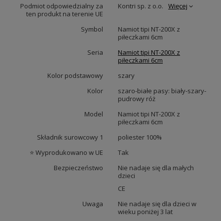
Podmiot odpowiedzialny za
Kontri sp. z o.o.
Więcej
ten produkt na terenie UE
Symbol
Namiot tipi NT-200X z
piłeczkami 6cm
Seria
Namiot tipi NT-200X z
piłeczkami 6cm
Kolor podstawowy
szary
Kolor
szaro-białe pasy: biały-szary-
pudrowy róż
Model
Namiot tipi NT-200X z
piłeczkami 6cm
Składnik surowcowy 1
poliester 100%
⭐ Wyprodukowano w UE
Tak
Bezpieczeństwo
Nie nadaje się dla małych
dzieci
CE
Uwaga
Nie nadaje się dla dzieci w
wieku poniżej 3 lat