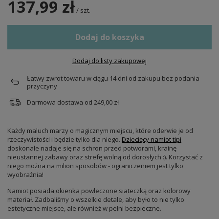
137,99 zł
/
szt.
Dodaj do koszyka
Dodaj do listy zakupowej
Łatwy zwrot towaru w ciągu
14
dni od zakupu bez podania
przyczyny
Darmowa dostawa od
249,00 zł
Każdy maluch marzy o magicznym miejscu, które oderwie je od
rzeczywistości i będzie tylko dla niego.
Dziecięcy namiot tipi
doskonale nadaje się na schron przed potworami, krainę
nieustannej zabawy oraz strefę wolną od dorosłych :). Korzystać z
niego można na milion sposobów - ograniczeniem jest tylko
wyobraźnia!
Namiot posiada okienka powleczone siateczką oraz kolorowy
materiał. Zadbaliśmy o wszelkie detale, aby było to nie tylko
estetyczne miejsce, ale również w pełni bezpieczne.