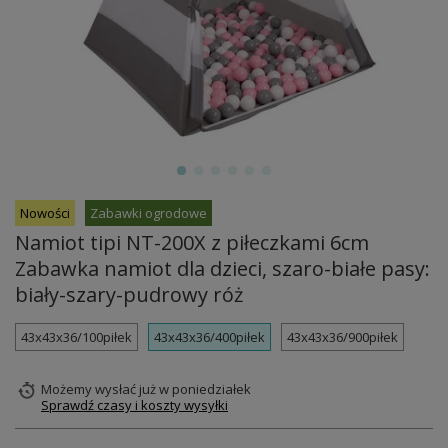
Nowości
Zabawki ogrodowe
Namiot tipi NT-200X z piłeczkami 6cm
Zabawka namiot dla dzieci, szaro-białe pasy:
biały-szary-pudrowy róż
43x43x36/100piłek
43x43x36/400piłek
43x43x36/900piłek
Możemy wysłać już
w poniedziałek
Sprawdź czasy i koszty wysyłki