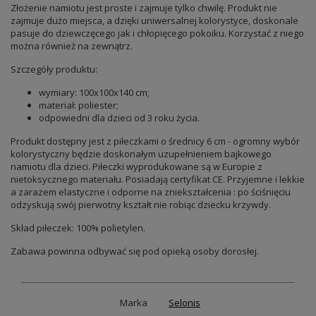
Złożenie namiotu jest proste i zajmuje tylko chwilę. Produkt nie
zajmuje dużo miejsca, a dzięki uniwersalnej kolorystyce, doskonale
pasuje do dziewczęcego jak i chłopięcego pokoiku. Korzystać z niego
można również na zewnątrz.
Szczegóły produktu:
wymiary: 100x100x140 cm;
materiał: poliester;
odpowiedni dla dzieci od 3 roku życia.
Produkt dostępny jest z piłeczkami o średnicy 6 cm - ogromny wybór
kolorystyczny będzie doskonałym uzupełnieniem bajkowego
namiotu dla dzieci. Piłeczki wyprodukowane są w Europie z
nietoksycznego materiału. Posiadają certyfikat CE. Przyjemne i lekkie
a zarazem elastyczne i odporne na zniekształcenia : po ściśnięciu
odzyskują swój pierwotny kształt nie robiąc dziecku krzywdy.
Skład piłeczek: 100% polietylen.
Zabawa powinna odbywać się pod opieką osoby dorosłej.
Marka
Selonis