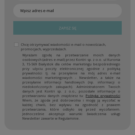
ZAPISZ SIĘ
Chcę otrzymywać wiadomości e-mail o nowościach,
promocjach, wyprzedażach.
Wyrażam zgodę na przetwarzanie moich danych
osobowych (adres e-mail) przez Kontri sp. z o.o. ul Kuronia
3, 15-569 Białystok dla celów marketingu bezpośredniego
przy użyciu poczty elektronicznej zgodnie z polityką
prywatności tj. na przesyłanie na mój adres e-mail
wiadomości marketingowych - Newsletter, a także na
przesyłanie informacji handlowych (np. informacji o
niedokończonych zakupach). Administratorem Twoich
danych jest Kontri sp. z o.o., pozostałe informacje o
przetwarzaniu danych znajdziesz tu:
Polityka prywatności
Wiem, że zgoda jest dobrowolna i mogę ją wycofać w
każdej chwili, bez wpływu na zgodność z prawem
przetwarzania, które odbyło się przed wycofaniem.
Jednocześnie akceptuje warunki świadczenia usługi
Newsletter zawarte w Regulaminie.