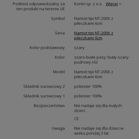
Podmiot odpowiedzialny za
Kontri sp. z o.o.
Więcej
ten produkt na terenie UE
Symbol
Namiot tipi NT-200X z
piłeczkami 6cm
Seria
Namiot tipi NT-200X z
piłeczkami 6cm
Kolor podstawowy
szary
Kolor
szaro-białe pasy: biały-szary-
pudrowy róż
Model
Namiot tipi NT-200X z
piłeczkami 6cm
Składnik surowcowy 2
poliester 100%
Składnik surowcowy 1
poliester 100%
Bezpieczeństwo
Nie nadaje się dla małych
dzieci
CE
Uwaga
Nie nadaje się dla dzieci w
wieku poniżej 3 lat