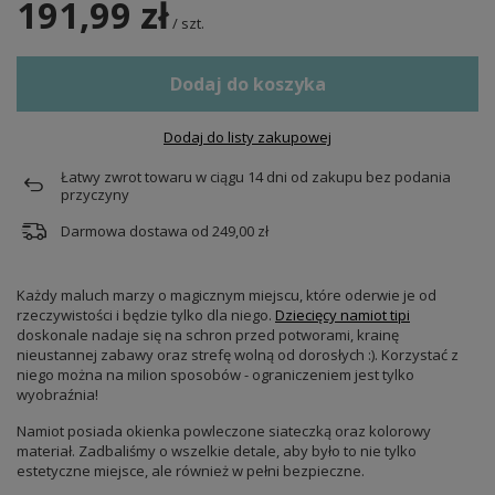
191,99 zł
/
szt.
Dodaj do koszyka
Dodaj do listy zakupowej
Łatwy zwrot towaru w ciągu
14
dni od zakupu bez podania
przyczyny
Darmowa dostawa od
249,00 zł
Każdy maluch marzy o magicznym miejscu, które oderwie je od
rzeczywistości i będzie tylko dla niego.
Dziecięcy namiot tipi
doskonale nadaje się na schron przed potworami, krainę
nieustannej zabawy oraz strefę wolną od dorosłych :). Korzystać z
niego można na milion sposobów - ograniczeniem jest tylko
wyobraźnia!
Namiot posiada okienka powleczone siateczką oraz kolorowy
materiał. Zadbaliśmy o wszelkie detale, aby było to nie tylko
estetyczne miejsce, ale również w pełni bezpieczne.