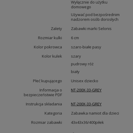
Wyłącznie do użytku
domowego
Używać pod bezpośrednim
nadzorem osób dorosłych
Zalety
Zabawki marki Selonis
Rozmiar kulki
6 cm
Kolor pokrowca
szaro-białe pasy
Kolor kulek
szary
pudrowy róż
biały
Płeć kupującego
Unisex dziecko
Informacja o
NT-200X-33-GREY
bezpieczeństwie PDF
Instrukcja składania
NT-200X-33-GREY
Kategoria
Zabawka namiot dla dzieci
Rozmiar zabawki
43x43x36/400piłek