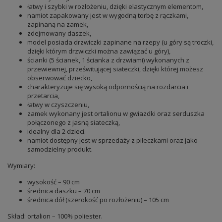
łatwy i szybki w rozłożeniu, dzięki elastycznym elementom,
namiot zapakowany jest w wygodną torbę z rączkami,
zapinaną na zamek,
zdejmowany daszek,
model posiada drzwiczki zapinane na rzepy (u góry są troczki,
dzięki którym drzwiczki można zawiązać u góry),
ścianki (5 ścianek, 1 ścianka z drzwiami) wykonanych z
przewiewnej, prześwitującej siateczki, dzięki której możesz
obserwować dziecko,
charakteryzuje się wysoką odpornością na rozdarcia i
przetarcia,
łatwy w czyszczeniu,
zamek wykonany jest ortalionu w gwiazdki oraz serduszka
połączonego z jasną siateczką,
idealny dla 2 dzieci.
namiot dostępny jest w sprzedaży z piłeczkami oraz jako
samodzielny produkt.
Wymiary:
wysokość – 90 cm
średnica daszku – 70 cm
średnica dół (szerokość po rozłożeniu) – 105 cm
Skład: ortalion – 100% poliester.