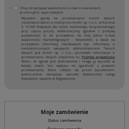
Chcę otrzymywać wiadomości e-mail o nowościach,
promocjach, wyprzedażach.
Wyrażam zgodę na przetwarzanie moich danych
osobowych (adres e-mail) przez Kontri sp. z o.o. ul Kuronia
3, 15-569 Białystok dla celów marketingu bezpośredniego
przy użyciu poczty elektronicznej zgodnie z polityką
prywatności tj. na przesyłanie na mój adres e-mail
wiadomości marketingowych - Newsletter, a także na
przesyłanie informacji handlowych (np. informacji o
niedokończonych zakupach). Administratorem Twoich
danych jest Kontri sp. z o.o., pozostałe informacje o
przetwarzaniu danych znajdziesz tu:
Polityka prywatności
Wiem, że zgoda jest dobrowolna i mogę ją wycofać w
każdej chwili, bez wpływu na zgodność z prawem
przetwarzania, które odbyło się przed wycofaniem.
Jednocześnie akceptuje warunki świadczenia usługi
Newsletter zawarte w Regulaminie.
Moje zamówienie
Status zamówienia