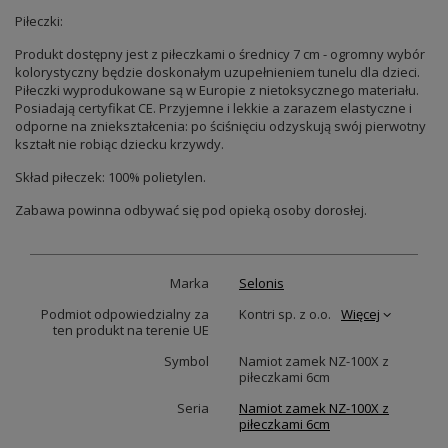
Piłeczki:
Produkt dostępny jest z piłeczkami o średnicy 7 cm - ogromny wybór
kolorystyczny będzie doskonałym uzupełnieniem tunelu dla dzieci.
Piłeczki wyprodukowane są w Europie z nietoksycznego materiału.
Posiadają certyfikat CE. Przyjemne i lekkie a zarazem elastyczne i
odporne na zniekształcenia: po ściśnięciu odzyskują swój pierwotny
kształt nie robiąc dziecku krzywdy.
Skład piłeczek: 100% polietylen.
Zabawa powinna odbywać się pod opieką osoby dorosłej.
Marka
Selonis
Podmiot odpowiedzialny za
Kontri sp. z o.o.
Więcej
ten produkt na terenie UE
Symbol
Namiot zamek NZ-100X z
piłeczkami 6cm
Seria
Namiot zamek NZ-100X z
piłeczkami 6cm