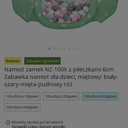
Nowości
Zabawki ogrodowe
Namiot zamek NZ-100X z piłeczkami 6cm
Zabawka namiot dla dzieci, miętowy: biały-
szary-mięta-pudrowy róż
105x90cm/100piłek
105x90cm/200piłek
105x90cm/300piłek
105x90cm/600piłek
Możemy wysłać już
we wtorek
Sprawdź czasy i koszty wysyłki