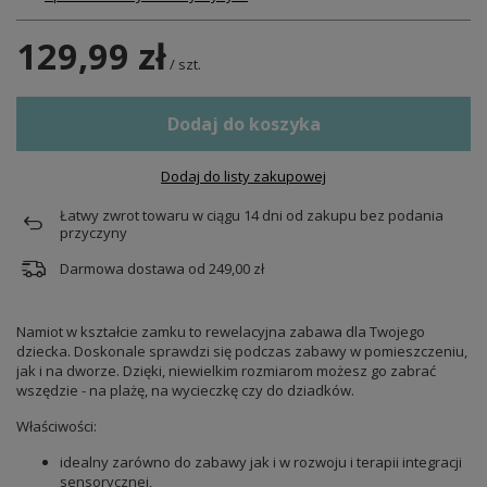
129,99 zł
/
szt.
Dodaj do koszyka
Dodaj do listy zakupowej
Łatwy zwrot towaru w ciągu
14
dni od zakupu bez podania
przyczyny
Darmowa dostawa od
249,00 zł
Namiot w kształcie zamku to rewelacyjna zabawa dla Twojego
dziecka. Doskonale sprawdzi się podczas zabawy w pomieszczeniu,
jak i na dworze. Dzięki, niewielkim rozmiarom możesz go zabrać
wszędzie - na plażę, na wycieczkę czy do dziadków.
Właściwości:
idealny zarówno do zabawy jak i w rozwoju i terapii integracji
sensorycznej,