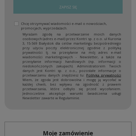
ZAPISZ SIĘ
Chcę otrzymywać wiadomości e-mail o nowościach,
promocjach, wyprzedażach.
Wyrażam zgodę na przetwarzanie moich danych
osobowych (adres e-mail) przez Kontri sp. z o.o. ul Kuronia
3, 15-569 Białystok dla celów marketingu bezpośredniego
przy użyciu poczty elektronicznej zgodnie z polityką
prywatności tj. na przesyłanie na mój adres e-mail
wiadomości marketingowych - Newsletter, a także na
przesyłanie informacji handlowych (np. informacji o
niedokończonych zakupach). Administratorem Twoich
danych jest Kontri sp. z o.o., pozostałe informacje o
przetwarzaniu danych znajdziesz tu:
Polityka prywatności
Wiem, że zgoda jest dobrowolna i mogę ją wycofać w
każdej chwili, bez wpływu na zgodność z prawem
przetwarzania, które odbyło się przed wycofaniem.
Jednocześnie akceptuje warunki świadczenia usługi
Newsletter zawarte w Regulaminie.
Moje zamówienie