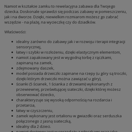
Namiot w kształcie zamku to rewelacyjna zabawa dla Twojego
dziecka. Doskonale sprawdzi się podczas zabawy w pomieszczeniu,
jak i na dworze. Dzięki, niewielkim rozmiarom możesz go zabrać
wszędzie - na plażę, na wycieczkę czy do dziadków.
Właściwości:
idealny zarówno do zabawy jak i w rozwoju i terapii integracji
sensorycznej,
łatwy i szybki w rozłożeniu, dzięki elastycznym elementom,
namiot zapakowany jest w wygodną torbę z rączkami,
zapinaną na zamek,
zdejmowany daszek,
model posiada drzwiczki zapinane na rzepy (u góry są troczki,
dzięki którym drzwiczki można zawiązać u góry),
ścianki (5 ścianek, 1 ścianka z drzwiami) wykonanych z
przewiewnej, prześwitującej siateczki, dzięki której możesz
obserwować dziecko,
charakteryzuje się wysoką odpornością na rozdarcia i
przetarcia,
łatwy w czyszczeniu,
zamek wykonany jest ortalionu w gwiazdki oraz serduszka
połączonego z jasną siateczką,
idealny dla 2 dzieci.
namiot dostępny jest w sprzedaży z piłeczkami oraz jako