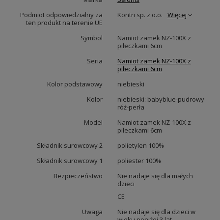
Podmiot odpowiedzialny za
Kontri sp. z o.o.
Więcej
ten produkt na terenie UE
Symbol
Namiot zamek NZ-100X z
piłeczkami 6cm
Seria
Namiot zamek NZ-100X z
piłeczkami 6cm
Kolor podstawowy
niebieski
Kolor
niebieski: babyblue-pudrowy
róż-perła
Model
Namiot zamek NZ-100X z
piłeczkami 6cm
Składnik surowcowy 2
polietylen 100%
Składnik surowcowy 1
poliester 100%
Bezpieczeństwo
Nie nadaje się dla małych
dzieci
CE
Uwaga
Nie nadaje się dla dzieci w
wieku poniżej 3 lat