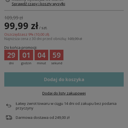
Sprawdź czasy i koszty wysyłki
109,99 zł
99,99 zł
/
szt.
Oszczędzasz
9
% (
10,00 zł
).
Najniższa cena z 30 dni przed obniżką:
109,99 zł
Do końca promocji:
29
01
04
59
dni
godzin
minut
sekund
Dodaj do koszyka
Dodaj do listy zakupowej
Łatwy zwrot towaru w ciągu
14
dni od zakupu bez podania
przyczyny
Darmowa dostawa od
249,00 zł