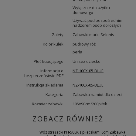
Wyłącznie do użytku
domowego
Używać pod bezpośrednim
nadzorem osób dorosłych
Zalety
Zabawki marki Selonis
Kolor kulek
pudrowy róż
perła
Płeć kupującego
Unisex dziecko
Informacja o
NZ-100X-05-BLUE
bezpieczeństwie PDF
Instrukcja składania
NZ-100X-05-BLUE
Kategoria
Zabawka namiot dla dzieci
Rozmiar zabawki
105x90cm/200piłek
ZOBACZ RÓWNIEŻ
Wóz strażacki PH-500X z piłeczkami 6cm Zabawka