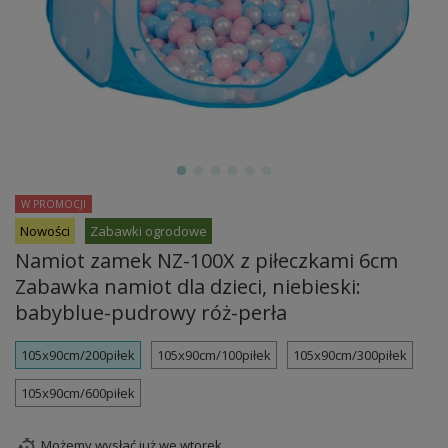
W PROMOCJI
Nowości
Zabawki ogrodowe
Namiot zamek NZ-100X z piłeczkami 6cm
Zabawka namiot dla dzieci, niebieski:
babyblue-pudrowy róż-perła
105x90cm/200piłek
105x90cm/100piłek
105x90cm/300piłek
105x90cm/600piłek
Możemy wysłać już
we wtorek