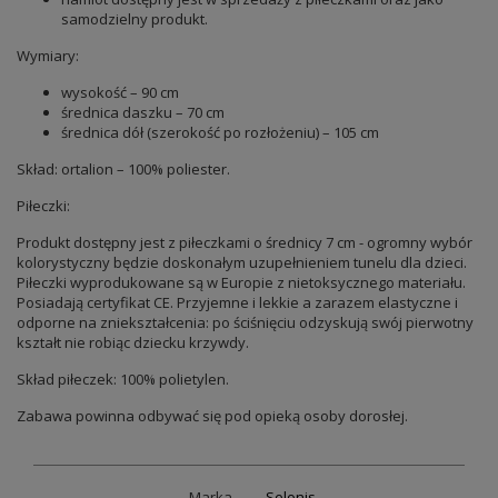
samodzielny produkt.
Wymiary:
wysokość – 90 cm
średnica daszku – 70 cm
średnica dół (szerokość po rozłożeniu) – 105 cm
Skład: ortalion – 100% poliester.
Piłeczki:
Produkt dostępny jest z piłeczkami o średnicy 7 cm - ogromny wybór
kolorystyczny będzie doskonałym uzupełnieniem tunelu dla dzieci.
Piłeczki wyprodukowane są w Europie z nietoksycznego materiału.
Posiadają certyfikat CE. Przyjemne i lekkie a zarazem elastyczne i
odporne na zniekształcenia: po ściśnięciu odzyskują swój pierwotny
kształt nie robiąc dziecku krzywdy.
Skład piłeczek: 100% polietylen.
Zabawa powinna odbywać się pod opieką osoby dorosłej.
Marka
Selonis