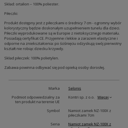
Skład: ortalion – 100% poliester.
Piłeczki:
Produkt dostępny jest z piłeczkami o średnicy 7 cm - ogromny wybór
kolorystyczny będzie doskonałym uzupełnieniem tunelu dla dzieci.
Piłeczki wyprodukowane są w Europie z nietoksycznego materiału.
Posiadają certyfikat CE. Przyjemne i lekkie a zarazem elastyczne i
odporne na zniekształcenia: po ściśnięciu odzyskują swój pierwotny
kształt nie robiąc dziecku krzywdy.
Skład piłeczek: 100% polietylen.
Zabawa powinna odbywać się pod opieką osoby dorosłej.
Marka
Selonis
Podmiot odpowiedzialny za
Kontri sp. z o.o.
Więcej
ten produkt na terenie UE
Symbol
Namiot zamek NZ-100X z
piłeczkami 7cm
Seria
Namiot zamek NZ-100X z