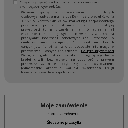
Chcę otrzymywać wiadomości e-mail o nowościach,
promocjach, wyprzedażach.
Wyrażam zgodę na przetwarzanie moich danych
osobowych (adres e-mail) przez Kontri sp. z o.o. ul Kuronia
3, 15-569 Białystok dla celów marketingu bezpośredniego
przy użyciu poczty elektronicznej zgodnie z polityką
prywatności tj. na przesyłanie na mój adres e-mail
wiadomości marketingowych - Newsletter, a także na
przesyłanie informacji handlowych (np. informacji o
niedokończonych zakupach). Administratorem Twoich
danych jest Kontri sp. z o.o., pozostałe informacje o
przetwarzaniu danych znajdziesz tu:
Polityka prywatności
Wiem, że zgoda jest dobrowolna i mogę ją wycofać w
każdej chwili, bez wpływu na zgodność z prawem
przetwarzania, które odbyło się przed wycofaniem.
Jednocześnie akceptuje warunki świadczenia usługi
Newsletter zawarte w Regulaminie.
Moje zamówienie
Status zamówienia
Śledzenie przesyłki