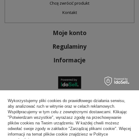
Chcę zwrócić produkt
Kontakt
Moje konto
Regulaminy
Informacje
Bezpieczne płatności
Wykorzystujemy pliki cookies do prawidłowego działania serwisu,
aby analizować ruch w witrynie oraz w celach reklamowych.
Współpracujemy w tym celu z zewnętrznymi dostawcami. Klikając
"Potwierdzam wszystkie", wyrażasz zgodę na przechowywanie
plików cookies na Twoim urządzeniu. W każdej chwili możesz
Wygodna dostawa
odwołać swoje zgody w zakładce "Zarządzaj plikami cookie". Więcej
informacji na temat plików cookie znajdziesz w Polityce