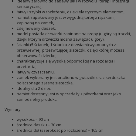
idealny zarówno do zabawy jak i w rozwoju i terapii integracji
sensorycznej,
łatwy i szybki w rozłożeniu, dzięki elastycznym elementom,
namiot zapakowany jest w wygodną torbę z rączkami,
zapinaną na zamek,
zdejmowany daszek,
model posiada drzwiczki zapinane na rzepy (u góry są troczki,
dzięki którym drzwiczki można zawiązać u góry),
ścianki (5 ścianek, 1 ścianka z drzwiami) wykonanych z
przewiewnej, prześwitującej siateczki, dzięki której możesz
obserwować dziecko,
charakteryzuje się wysoką odpornością na rozdarcia i
przetarcia,
łatwy w czyszczeniu,
zamek wykonany jest ortalionu w gwiazdki oraz serduszka
połączonego z jasną siateczką,
idealny dla 2 dzieci.
namiot dostępny jest w sprzedaży z piłeczkami oraz jako
samodzielny produkt.
Wymiary:
wysokość – 90 cm
średnica daszku – 70 cm
średnica dół (szerokość po rozłożeniu) – 105 cm