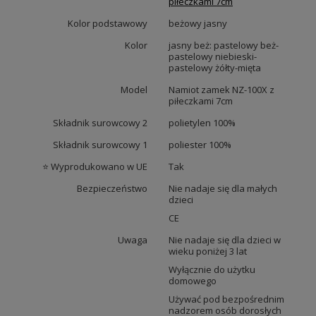
piłeczkami 7cm
Kolor podstawowy
beżowy jasny
Kolor
jasny beż: pastelowy beż-
pastelowy niebieski-
pastelowy żółty-mięta
Model
Namiot zamek NZ-100X z
piłeczkami 7cm
Składnik surowcowy 2
polietylen 100%
Składnik surowcowy 1
poliester 100%
⭐ Wyprodukowano w UE
Tak
Bezpieczeństwo
Nie nadaje się dla małych
dzieci
CE
Uwaga
Nie nadaje się dla dzieci w
wieku poniżej 3 lat
Wyłącznie do użytku
domowego
Używać pod bezpośrednim
nadzorem osób dorosłych