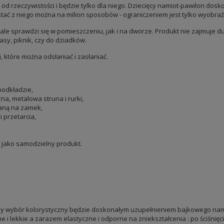
d rzeczywistości i będzie tylko dla niego. Dziecięcy namiot-pawilon dosk
tać z niego można na milion sposobów - ograniczeniem jest tylko wyobraź
nale sprawdzi się w pomieszczeniu, jak i na dworze. Produkt nie zajmuje d
sy, piknik, czy do dziadków.
 które można odsłaniać i zasłaniać.
podkładzie,
zna, metalowa struna i rurki,
aną na zamek,
 przetarcia,
z jako samodzielny produkt.
omny wybór kolorystyczny będzie doskonałym uzupełnieniem bajkowego nami
e i lekkie a zarazem elastyczne i odporne na zniekształcenia : po ściśnięc