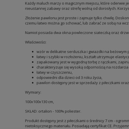
Każdy maluch marzy o magicznym miejscu, które oderwie je o
nieustannej zabawy oraz strefę wolną od dorosłych. Korzys
Złożenie pawilonu jest proste i zajmuje tylko chwilę. Dosko
czemu łatwo można go schować, lub zabrać ze sobą na wcza
Namiot posiada dwa okna powleczone siateczką oraz drzwi,
Właściwości:
wzór w delikatne serduszka i gwiazdki na beżowym 
łatwy i szybki w rozłożeniu, kształt utrzymuje elastyc
zapakowany jest w wygodną torbę z rączkami, zapin
charakteryzuje się wysoką odpornością na rozdarcia i
łatwy w czyszczeniu,
odpowiedni dla dzieci od 3 roku życia,
pawilon dostępny jest w sprzedaży z piłeczkami ora
Wymiary:
100x100x130 cm,
SKŁAD: ortalion - 100% poliester.
Produkt dostępny jest z piłeczkami o średnicy 7 cm - ogr
nietoksycznego materiału. Posiadają certyfikat CE. Przyjemn