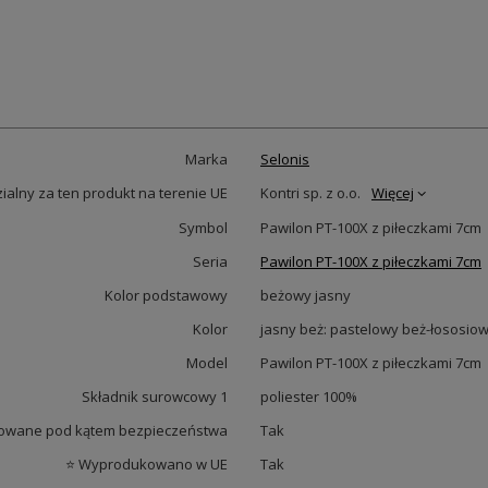
Marka
Selonis
alny za ten produkt na terenie UE
Kontri sp. z o.o.
Więcej
Symbol
Pawilon PT-100X z piłeczkami 7cm
Seria
Pawilon PT-100X z piłeczkami 7cm
Kolor podstawowy
beżowy jasny
Kolor
jasny beż: pastelowy beż-łososiow
Model
Pawilon PT-100X z piłeczkami 7cm
Składnik surowcowy 1
poliester 100%
owane pod kątem bezpieczeństwa
Tak
⭐ Wyprodukowano w UE
Tak