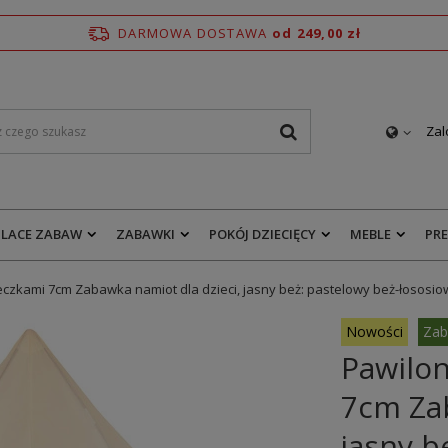
DARMOWA DOSTAWA
od 249,00 zł
Zal
PLACE ZABAW
ZABAWKI
POKÓJ DZIECIĘCY
MEBLE
PR
łeczkami 7cm Zabawka namiot dla dzieci, jasny beż: pastelowy beż-łososio
Nowości
Zab
Pawilon
7cm Zab
jasny b