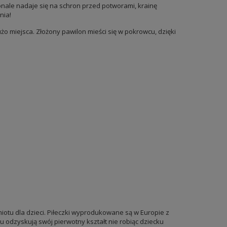
onale nadaje się na schron przed potworami, krainę
nia!
użo miejsca. Złożony pawilon mieści się w pokrowcu, dzięki
otu dla dzieci. Piłeczki wyprodukowane są w Europie z
iu odzyskują swój pierwotny kształt nie robiąc dziecku