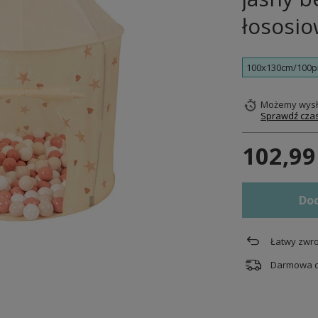
łososio
100x130cm/100pi
Możemy wysł
Sprawdź czas
102,99
Dod
Łatwy zwro
Darmowa 