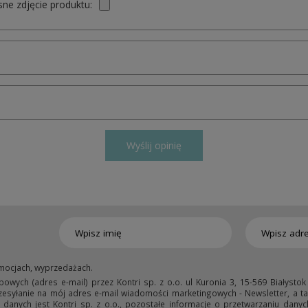
ne zdjęcie produktu:
Wyślij opinię
mocjach, wyprzedażach.
ych (adres e-mail) przez Kontri sp. z o.o. ul Kuronia 3, 15-569 Białystok
przesyłanie na mój adres e-mail wiadomości marketingowych - Newsletter, a ta
anych jest Kontri sp. z o.o., pozostałe informacje o przetwarzaniu danyc