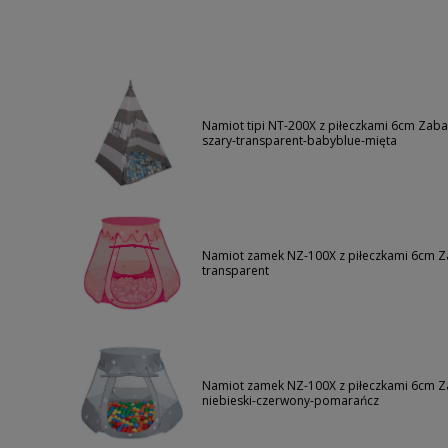
Namiot tipi NT-200X z piłeczkami 6cm Zabaw
szary-transparent-babyblue-mięta
Namiot zamek NZ-100X z piłeczkami 6cm Za
transparent
Namiot zamek NZ-100X z piłeczkami 6cm Zab
niebieski-czerwony-pomarańcz