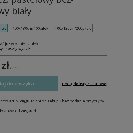
wy-biały
łek
100x130cm/400piłek
100x130cm/200piłek
ać już
w poniedziałek
y i koszty wysyłki
 zł
/
szt.
aj do koszyka
Dodaj do listy zakupowej
t towaru w ciągu
14
dni od zakupu bez podania przyczyny
dostawa od
249,00 zł