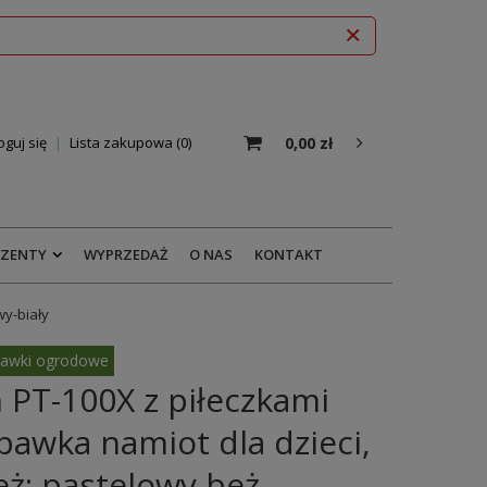
0,00 zł
oguj się
Lista zakupowa
0
EZENTY
WYPRZEDAŻ
O NAS
KONTAKT
wy-biały
awki ogrodowe
 PT-100X z piłeczkami
awka namiot dla dzieci,
eż: pastelowy beż-