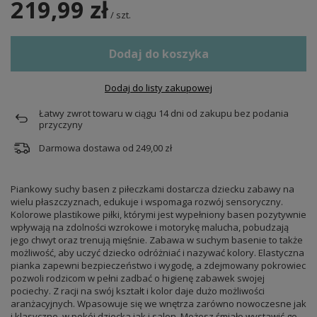
219,99 zł
/
szt.
Dodaj do koszyka
Dodaj do listy zakupowej
Łatwy zwrot towaru w ciągu
14
dni od zakupu bez podania
przyczyny
Darmowa dostawa od
249,00 zł
Piankowy suchy basen z piłeczkami dostarcza dziecku zabawy na
wielu płaszczyznach, edukuje i wspomaga rozwój sensoryczny.
Kolorowe plastikowe piłki, którymi jest wypełniony basen pozytywnie
wpływają na zdolności wzrokowe i motorykę malucha, pobudzają
jego chwyt oraz trenują mięśnie. Zabawa w suchym basenie to także
możliwość, aby uczyć dziecko odróżniać i nazywać kolory. Elastyczna
pianka zapewni bezpieczeństwo i wygodę, a zdejmowany pokrowiec
pozwoli rodzicom w pełni zadbać o higienę zabawek swojej
pociechy. Z racji na swój kształt i kolor daje dużo możliwości
aranżacyjnych. Wpasowuje się we wnętrza zarówno nowoczesne jak
i klasyczne, w pokój dziecka jak i salon. Możesz śmiało wystawić go