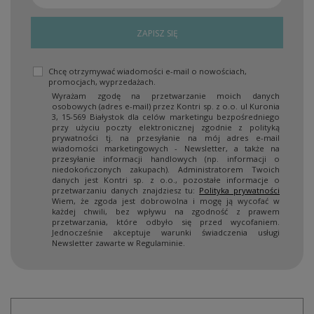
ZAPISZ SIĘ
Chcę otrzymywać wiadomości e-mail o nowościach,
promocjach, wyprzedażach.
Wyrażam zgodę na przetwarzanie moich danych
osobowych (adres e-mail) przez Kontri sp. z o.o. ul Kuronia
3, 15-569 Białystok dla celów marketingu bezpośredniego
przy użyciu poczty elektronicznej zgodnie z polityką
prywatności tj. na przesyłanie na mój adres e-mail
wiadomości marketingowych - Newsletter, a także na
przesyłanie informacji handlowych (np. informacji o
niedokończonych zakupach). Administratorem Twoich
danych jest Kontri sp. z o.o., pozostałe informacje o
przetwarzaniu danych znajdziesz tu:
Polityka prywatności
Wiem, że zgoda jest dobrowolna i mogę ją wycofać w
każdej chwili, bez wpływu na zgodność z prawem
przetwarzania, które odbyło się przed wycofaniem.
Jednocześnie akceptuje warunki świadczenia usługi
Newsletter zawarte w Regulaminie.