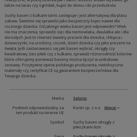
także na taras czy ogródek, kupić do domu i do przedszkola.
Suchy basen z kulkami tanio zastępuje i jest alternatywą dla placu
zabaw. Świetnie się sprawdzi jako bezpieczny kojec nawet dla
rocznego dziecka. Od jakiego wieku basen jest odpowiedni? Wiek
nie ma znaczenia, sprawdzi się i dla niemowlaka, dwulatka ale i dla
dorosłych. Jest to również świetny prezent dla dziecka, chłopca i
dziewczynki, na urodziny, roczek, dzień dziecka czy jako prezent na
święta. Jeśli zastanawiasz się jaki basen wybrać, okrągły czy
kwadratowy, bez piłek czy z kulkami, sprawdź różnorodność kolorów
które oferujemy ponieważ baseny można łączyć w unikatowe
zestawy. Pozytywne opinie polskiego producenta, nietoksyczne
materiały czy certyfikat CE są gwarantem bezpieczeństwa dla
Twojego dziecka.
Marka
Selonis
Podmiot odpowiedzialny za
Kontri sp. z o.o.
Więcej
ten produkt na terenie UE
Symbol
Suchy basen okrągły z
piłeczkami 6cm
Seria
Suchy basen okrągły z