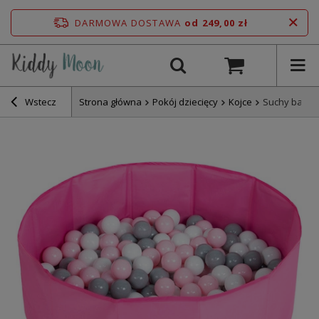
DARMOWA DOSTAWA
od 249,00 zł
Wstecz
Strona główna
Pokój dziecięcy
Kojce
Suchy basen 