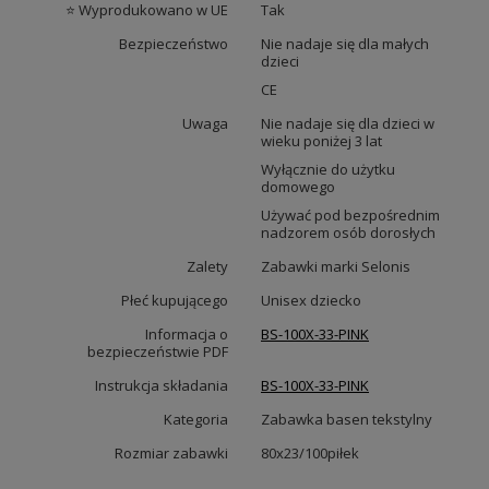
⭐ Wyprodukowano w UE
Tak
Bezpieczeństwo
Nie nadaje się dla małych
dzieci
CE
Uwaga
Nie nadaje się dla dzieci w
wieku poniżej 3 lat
Wyłącznie do użytku
domowego
Używać pod bezpośrednim
nadzorem osób dorosłych
Zalety
Zabawki marki Selonis
Płeć kupującego
Unisex dziecko
Informacja o
BS-100X-33-PINK
bezpieczeństwie PDF
Instrukcja składania
BS-100X-33-PINK
Kategoria
Zabawka basen tekstylny
Rozmiar zabawki
80x23/100piłek