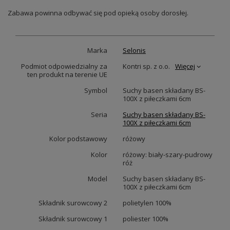
Zabawa powinna odbywać się pod opieką osoby dorosłej.
Marka
Selonis
Podmiot odpowiedzialny za
Kontri sp. z o.o.
Więcej
ten produkt na terenie UE
Symbol
Suchy basen składany BS-
100X z piłeczkami 6cm
Seria
Suchy basen składany BS-
100X z piłeczkami 6cm
Kolor podstawowy
różowy
Kolor
różowy: biały-szary-pudrowy
róż
Model
Suchy basen składany BS-
100X z piłeczkami 6cm
Składnik surowcowy 2
polietylen 100%
Składnik surowcowy 1
poliester 100%