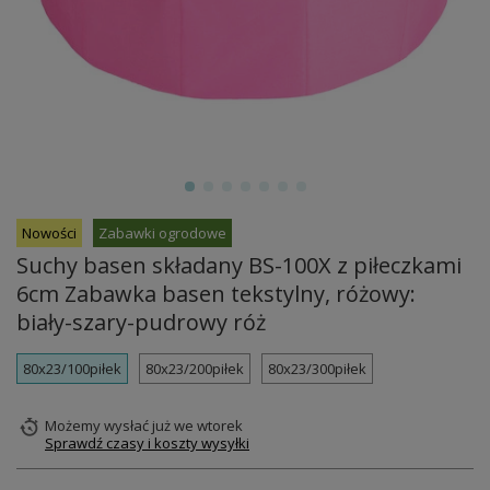
Nowości
Zabawki ogrodowe
Suchy basen składany BS-100X z piłeczkami
6cm Zabawka basen tekstylny, różowy:
biały-szary-pudrowy róż
80x23/100piłek
80x23/200piłek
80x23/300piłek
Możemy wysłać już
we wtorek
Sprawdź czasy i koszty wysyłki