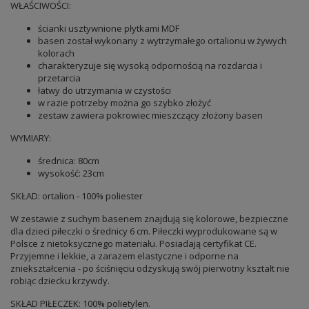
WŁAŚCIWOŚCI:
ścianki usztywnione płytkami MDF
basen został wykonany z wytrzymałego ortalionu w żywych
kolorach
charakteryzuje się wysoką odpornością na rozdarcia i
przetarcia
łatwy do utrzymania w czystości
w razie potrzeby można go szybko złożyć
zestaw zawiera pokrowiec mieszczący złożony basen
WYMIARY:
średnica: 80cm
wysokość: 23cm
SKŁAD: ortalion - 100% poliester
W zestawie z suchym basenem znajdują się kolorowe, bezpieczne
dla dzieci piłeczki o średnicy 6 cm. Piłeczki wyprodukowane są w
Polsce z nietoksycznego materiału. Posiadają certyfikat CE.
Przyjemne i lekkie, a zarazem elastyczne i odporne na
zniekształcenia - po ściśnięciu odzyskują swój pierwotny kształt nie
robiąc dziecku krzywdy.
SKŁAD PIŁECZEK: 100% polietylen.