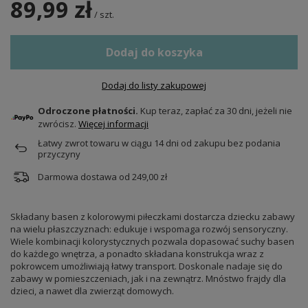
89,99 zł
/
szt.
Dodaj do koszyka
Dodaj do listy zakupowej
Odroczone płatności.
Kup teraz, zapłać za 30 dni, jeżeli nie
zwrócisz.
Więcej informacji
Łatwy zwrot towaru w ciągu
14
dni od zakupu bez podania
przyczyny
Darmowa dostawa od
249,00 zł
Składany basen z kolorowymi piłeczkami dostarcza dziecku zabawy
na wielu płaszczyznach: edukuje i wspomaga rozwój sensoryczny.
Wiele kombinacji kolorystycznych pozwala dopasować suchy basen
do każdego wnętrza, a ponadto składana konstrukcja wraz z
pokrowcem umożliwiają łatwy transport. Doskonale nadaje się do
zabawy w pomieszczeniach, jak i na zewnątrz. Mnóstwo frajdy dla
dzieci, a nawet dla zwierząt domowych.