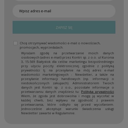
ZAPISZ SIĘ
Chcę otrzymywać wiadomości e-mail o nowościach,
promocjach, wyprzedażach.
Wyrażam zgodę na przetwarzanie moich danych
osobowych (adres e-mail) przez Kontri sp. z o.o. ul Kuronia
3, 15-569 Białystok dla celów marketingu bezpośredniego
przy użyciu poczty elektronicznej zgodnie z polityką
prywatności tj. na przesyłanie na mój adres e-mail
wiadomości marketingowych - Newsletter, a także na
przesyłanie informacji handlowych (np. informacji o
niedokończonych zakupach). Administratorem Twoich
danych jest Kontri sp. z o.o., pozostałe informacje o
przetwarzaniu danych znajdziesz tu:
Polityka prywatności
Wiem, że zgoda jest dobrowolna i mogę ją wycofać w
każdej chwili, bez wpływu na zgodność z prawem
przetwarzania, które odbyło się przed wycofaniem.
Jednocześnie akceptuje warunki świadczenia usługi
Newsletter zawarte w Regulaminie.