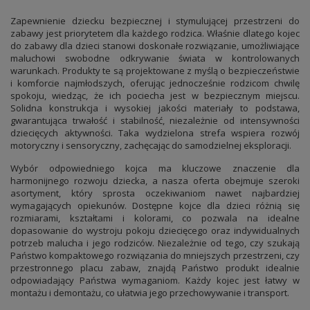
Zapewnienie dziecku bezpiecznej i stymulującej przestrzeni do
zabawy jest priorytetem dla każdego rodzica. Właśnie dlatego kojec
do zabawy dla dzieci stanowi doskonałe rozwiązanie, umożliwiające
maluchowi swobodne odkrywanie świata w kontrolowanych
warunkach. Produkty te są projektowane z myślą o bezpieczeństwie
i komforcie najmłodszych, oferując jednocześnie rodzicom chwilę
spokoju, wiedząc, że ich pociecha jest w bezpiecznym miejscu.
Solidna konstrukcja i wysokiej jakości materiały to podstawa,
gwarantująca trwałość i stabilność, niezależnie od intensywności
dziecięcych aktywności. Taka wydzielona strefa wspiera rozwój
motoryczny i sensoryczny, zachęcając do samodzielnej eksploracji.
Wybór odpowiedniego kojca ma kluczowe znaczenie dla
harmonijnego rozwoju dziecka, a nasza oferta obejmuje szeroki
asortyment, który sprosta oczekiwaniom nawet najbardziej
wymagających opiekunów. Dostępne kojce dla dzieci różnią się
rozmiarami, kształtami i kolorami, co pozwala na idealne
dopasowanie do wystroju pokoju dziecięcego oraz indywidualnych
potrzeb malucha i jego rodziców. Niezależnie od tego, czy szukają
Państwo kompaktowego rozwiązania do mniejszych przestrzeni, czy
przestronnego placu zabaw, znajdą Państwo produkt idealnie
odpowiadający Państwa wymaganiom. Każdy kojec jest łatwy w
montażu i demontażu, co ułatwia jego przechowywanie i transport.