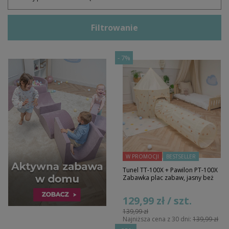
Filtrowanie
-
7%
W PROMOCJI
BESTSELLER
Tunel TT-100X + Pawilon PT-100X
Zabawka plac zabaw, jasny beż
129,99 zł / szt.
139,99 zł
Najniższa cena z 30 dni:
139,99 zł