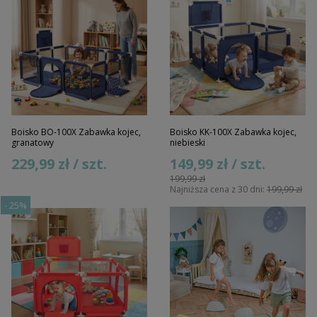
Boisko BO-100X Zabawka kojec,
Boisko KK-100X Zabawka kojec,
granatowy
niebieski
229,99 zł / szt.
149,99 zł / szt.
199,99 zł
Najniższa cena z 30 dni:
199,99 zł
-
25%