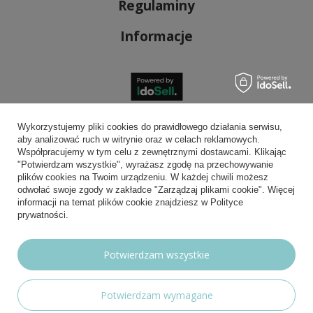
Regulaminy
Informacje
Bezpieczne płatności
Wykorzystujemy pliki cookies do prawidłowego działania serwisu,
aby analizować ruch w witrynie oraz w celach reklamowych.
Współpracujemy w tym celu z zewnętrznymi dostawcami. Klikając
"Potwierdzam wszystkie", wyrażasz zgodę na przechowywanie
plików cookies na Twoim urządzeniu. W każdej chwili możesz
Wygodna dostawa
odwołać swoje zgody w zakładce "Zarządzaj plikami cookie". Więcej
informacji na temat plików cookie znajdziesz w Polityce
prywatności.
Możesz nam zaufać
Potwierdzam wszystkie
Potwierdzam wymagane
Nasze social media