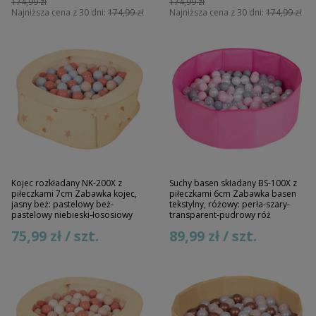
174,99 zł
174,99 zł
Najniższa cena z 30 dni:
174,99 zł
Najniższa cena z 30 dni:
174,99 zł
Kojec rozkładany NK-200X z
Suchy basen składany BS-100X z
piłeczkami 7cm Zabawka kojec,
piłeczkami 6cm Zabawka basen
jasny beż: pastelowy beż-
tekstylny, różowy: perła-szary-
pastelowy niebieski-łososiowy
transparent-pudrowy róż
75,99 zł / szt.
89,99 zł / szt.