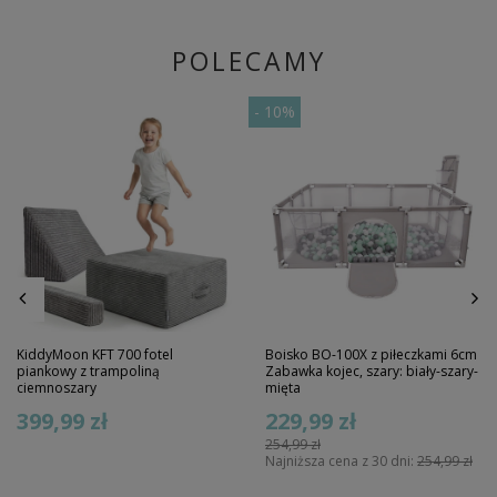
POLECAMY
-
10%
KiddyMoon KFT 700 fotel
Boisko BO-100X z piłeczkami 6cm
piankowy z trampoliną
Zabawka kojec, szary: biały-szary-
ciemnoszary
mięta
399,99 zł
229,99 zł
254,99 zł
Najniższa cena z 30 dni:
254,99 zł