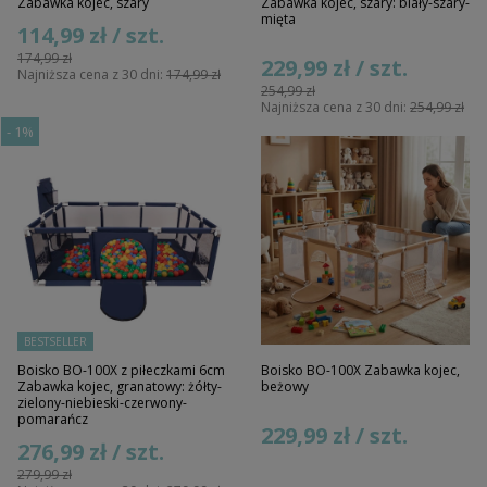
Zabawka kojec, szary
Zabawka kojec, szary: biały-szary-
mięta
114,99 zł / szt.
174,99 zł
229,99 zł / szt.
Najniższa cena z 30 dni:
174,99 zł
254,99 zł
Najniższa cena z 30 dni:
254,99 zł
-
1%
BESTSELLER
Boisko BO-100X z piłeczkami 6cm
Boisko BO-100X Zabawka kojec,
Zabawka kojec, granatowy: żółty-
beżowy
zielony-niebieski-czerwony-
pomarańcz
229,99 zł / szt.
276,99 zł / szt.
279,99 zł