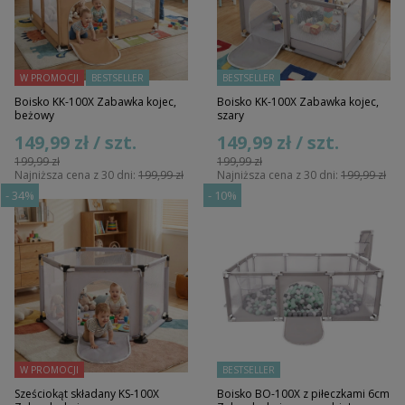
W PROMOCJI
BESTSELLER
BESTSELLER
Boisko KK-100X Zabawka kojec,
Boisko KK-100X Zabawka kojec,
beżowy
szary
149,99 zł / szt.
149,99 zł / szt.
199,99 zł
199,99 zł
Najniższa cena z 30 dni:
199,99 zł
Najniższa cena z 30 dni:
199,99 zł
-
34%
-
10%
W PROMOCJI
BESTSELLER
Sześciokąt składany KS-100X
Boisko BO-100X z piłeczkami 6cm