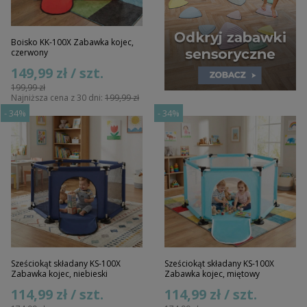
Boisko KK-100X Zabawka kojec,
czerwony
149,99 zł / szt.
199,99 zł
Najniższa cena z 30 dni:
199,99 zł
-
34%
-
34%
Sześciokąt składany KS-100X
Sześciokąt składany KS-100X
Zabawka kojec, niebieski
Zabawka kojec, miętowy
114,99 zł / szt.
114,99 zł / szt.