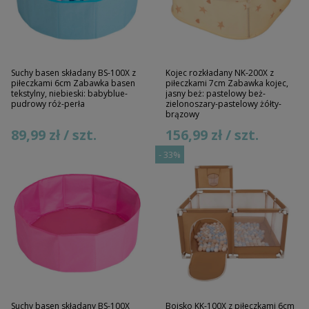
Suchy basen składany BS-100X z
Kojec rozkładany NK-200X z
piłeczkami 6cm Zabawka basen
piłeczkami 7cm Zabawka kojec,
tekstylny, niebieski: babyblue-
jasny beż: pastelowy beż-
pudrowy róż-perła
zielonoszary-pastelowy żółty-
brązowy
89,99 zł / szt.
156,99 zł / szt.
-
33%
Suchy basen składany BS-100X
Boisko KK-100X z piłeczkami 6cm