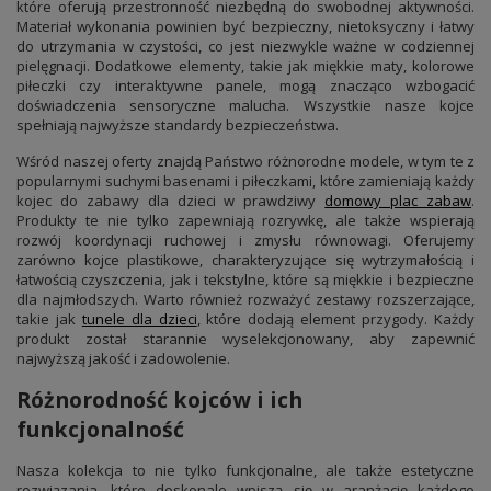
które oferują przestronność niezbędną do swobodnej aktywności.
Materiał wykonania powinien być bezpieczny, nietoksyczny i łatwy
do utrzymania w czystości, co jest niezwykle ważne w codziennej
pielęgnacji. Dodatkowe elementy, takie jak miękkie maty, kolorowe
piłeczki czy interaktywne panele, mogą znacząco wzbogacić
doświadczenia sensoryczne malucha. Wszystkie nasze kojce
spełniają najwyższe standardy bezpieczeństwa.
Wśród naszej oferty znajdą Państwo różnorodne modele, w tym te z
popularnymi suchymi basenami i piłeczkami, które zamieniają każdy
kojec do zabawy dla dzieci w prawdziwy
domowy plac zabaw
.
Produkty te nie tylko zapewniają rozrywkę, ale także wspierają
rozwój koordynacji ruchowej i zmysłu równowagi. Oferujemy
zarówno kojce plastikowe, charakteryzujące się wytrzymałością i
łatwością czyszczenia, jak i tekstylne, które są miękkie i bezpieczne
dla najmłodszych. Warto również rozważyć zestawy rozszerzające,
takie jak
tunele dla dzieci
, które dodają element przygody. Każdy
produkt został starannie wyselekcjonowany, aby zapewnić
najwyższą jakość i zadowolenie.
Różnorodność kojców i ich
funkcjonalność
Nasza kolekcja to nie tylko funkcjonalne, ale także estetyczne
rozwiązania, które doskonale wpiszą się w aranżację każdego