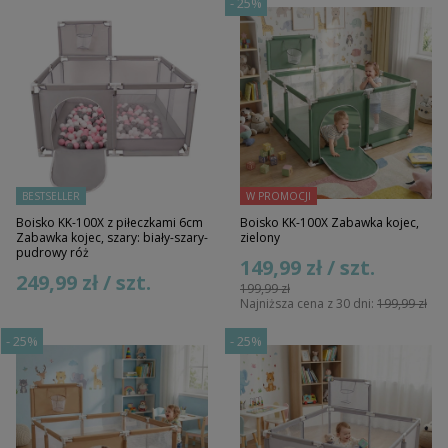
-
25%
BESTSELLER
W PROMOCJI
Boisko KK-100X z piłeczkami 6cm
Boisko KK-100X Zabawka kojec,
Zabawka kojec, szary: biały-szary-
zielony
pudrowy róż
149,99 zł / szt.
249,99 zł / szt.
199,99 zł
Najniższa cena z 30 dni:
199,99 zł
-
25%
-
25%