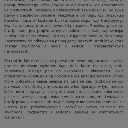
pokoju dziecięcego. Oferujemy kojce dla dzieci w wielu wariantach
kolorystycznych i wzorach, od klasycznych szarości i bieli, po żywe
barwy i pastelowe odcienie. Niezależnie od tego, czy poszukują
Państwo kojca w kształcie boiska, sześciokąta, czy tradycyjnego
kwadratu, nasza oferta z pewnością zaspokoi Państwa potrzeby.
Każdy model jest projektowany z dbałością o detale, zapewniając
zarówno bezpieczeństwo, jak i stymulujące środowisko do zabawy.
Zapraszamy do odkrywania pełnej gamy naszych produktów, które
zostały stworzone z myślą o radości i bezpieczeństwie
najmłodszych.
Dla rodzin, które cenią sobie przestrzeń i swobodę ruchu dla swoich
pociech, idealnym wyborem będą duże kojce dla dzieci, które
zapewniają rozległe pole do eksploracji i aktywności. Takie
przestronne konstrukcje są doskonałe dla energicznych maluchów,
które potrzebują więcej miejsca na turlanie się, raczkowanie czy
pierwsze kroki. Oferujemy różnorodne konfiguracje, w tym modele,
które można łączyć z suchymi basenami i setkami kolorowych
piłeczek, tworząc niezapomniane wrażenia sensoryczne i wizualne.
Każdy produkt z naszej oferty jest łatwy w montażu i demontażu, co
ułatwia jego przechowywanie. Pozwólcie swoim dzieciom na
swobodną, bezpieczną i radosną zabawę w komfortowych
warunkach.