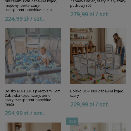
piłeczkami 6cm Zabawka kojec,
Zabawka kojec, szary: biały-szary-
miętowy: perła-szary-
pudrowy róż
transparent-babyblue-mięta
279,99 zł / szt.
224,99 zł / szt.
Boisko BO-100X z piłeczkami 6cm
Boisko BO-100X Zabawka kojec,
Zabawka kojec, szary: perła-
szary
szary-transparent-babyblue-
229,99 zł / szt.
mięta
254,99 zł / szt.
-
25%