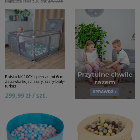
Najniższa cena z 30 dni:
279,99 zł
Boisko KK-100X z piłeczkami 6cm
Zabawka kojec, szary: szary-biały-
turkus
299,99 zł / szt.