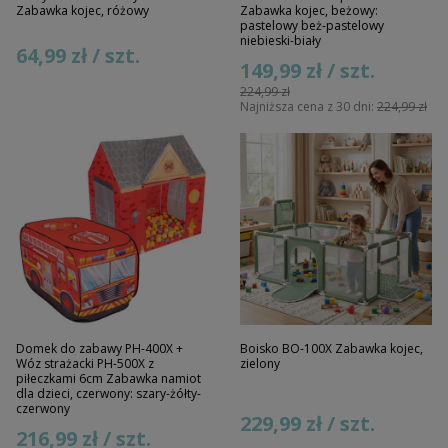
Zabawka kojec, różowy
Zabawka kojec, beżowy:
pastelowy beż-pastelowy
niebieski-biały
64,99 zł / szt.
149,99 zł / szt.
224,99 zł
Najniższa cena z 30 dni:
224,99 zł
Domek do zabawy PH-400X +
Boisko BO-100X Zabawka kojec,
Wóz strażacki PH-500X z
zielony
piłeczkami 6cm Zabawka namiot
dla dzieci, czerwony: szary-żółty-
czerwony
229,99 zł / szt.
216,99 zł / szt.