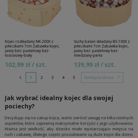
Kojec rozkładany NK-200X z
Suchy basen składany BS-100X z
piłeczkami 7cm Zabawka kojec,
piłeczkami 7cm Zabawka kojec,
jasny beż: pastelowy beż-
jasny beż: pastelowy beż-
łososiowy-biały
miedziany-perła
102,99 zł / szt.
139,99 zł / szt.
1
2
3
4
5
Następna strona
Jak wybrać idealny kojec dla swojej
pociechy?
Decydując się na zakup kojca, warto zwrócić uwagę na kilka istotnych
aspektów, które zapewnią maksymalne korzyści z jego użytkowania.
Ważna jest wielkość, aby dziecko miało wystarczająco miejsca na
ruch i zabawę, dlatego często poszukiwane są duże kojce dla dzieci,