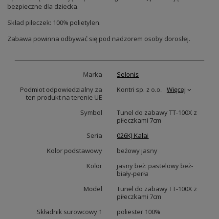
bezpieczne dla dziecka.
Skład piłeczek: 100% polietylen.
Zabawa powinna odbywać się pod nadzorem osoby dorosłej.
Marka
Selonis
Podmiot odpowiedzialny za
Kontri sp. z o.o.
Więcej
ten produkt na terenie UE
Symbol
Tunel do zabawy TT-100X z
piłeczkami 7cm
Seria
026KJ Kalai
Kolor podstawowy
beżowy jasny
Kolor
jasny beż: pastelowy beż-
biały-perła
Model
Tunel do zabawy TT-100X z
piłeczkami 7cm
Składnik surowcowy 1
poliester 100%