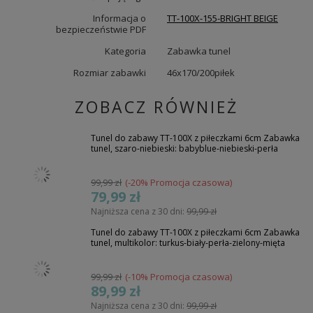
Informacja o
TT-100X-155-BRIGHT BEIGE
bezpieczeństwie PDF
Kategoria
Zabawka tunel
Rozmiar zabawki
46x170/200piłek
ZOBACZ RÓWNIEŻ
Tunel do zabawy TT-100X z piłeczkami 6cm Zabawka
tunel, szaro-niebieski: babyblue-niebieski-perła
99,99 zł
(-20% Promocja czasowa)
79,99 zł
Najniższa cena z 30 dni:
99,99 zł
Tunel do zabawy TT-100X z piłeczkami 6cm Zabawka
tunel, multikolor: turkus-biały-perła-zielony-mięta
99,99 zł
(-10% Promocja czasowa)
89,99 zł
Najniższa cena z 30 dni:
99,99 zł