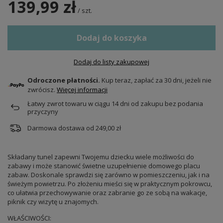
139,99 zł
/
szt.
Dodaj do koszyka
Dodaj do listy zakupowej
Odroczone płatności.
Kup teraz, zapłać za 30 dni, jeżeli nie
zwrócisz.
Więcej informacji
Łatwy zwrot towaru w ciągu
14
dni od zakupu bez podania
przyczyny
Darmowa dostawa od
249,00 zł
Składany tunel zapewni Twojemu dziecku wiele możliwości do
zabawy i może stanowić świetne uzupełnienie domowego placu
zabaw. Doskonale sprawdzi się zarówno w pomieszczeniu, jak i na
świeżym powietrzu. Po złożeniu mieści się w praktycznym pokrowcu,
co ułatwia przechowywanie oraz zabranie go ze sobą na wakacje,
piknik czy wizytę u znajomych.
WŁAŚCIWOŚCI: