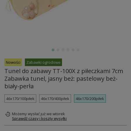
Nowości
Zabawki ogrodowe
Tunel do zabawy TT-100X z piłeczkami 7cm
Zabawka tunel, jasny beż: pastelowy beż-
biały-perła
46x170/100piłek
46x170/400piłek
46x170/200piłek
Możemy wysłać już
we wtorek
Sprawdź czasy i koszty wysyłki