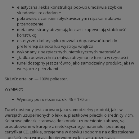
elastyczna, lekka konstrukcja pop-up umożliwia szybkie
składanie i rozkładanie
pokrowiec z zamkiem błyskawicznym i rączkami ułatwia
przenoszenie
metalowe struny utrzymują kształt i zapewniają stabilność
konstrukcji
estetyczna kolorystyka pozwala dopasować tunel do
preferencji dziecka lub wystroju wnętrza
wykonany z bezpiecznych, nietoksycznych materiałów
gładka powierzchnia ułatwia utrzymanie tunelu w czystości
tunel dostępny jest zarówno jako samodzielny produkt, jak i w
wersjach z piłeczkami
SKŁAD: ortalion — 100% poliester.
WYMIARY:
Wymiary po rozłożeniu: ok. 46 × 170 cm
Tunel dostępny jest zarówno jako samodzielny produkt, jak i w
wersjach uzupełnionych o lekkie, plastikowe piłeczki o średnicy 7 cm.
Kolorowe piłeczki stanowią doskonałe uzupełnienie zabawy, są
produkowane w Europie z nietoksycznego materiału i posiadają
certyfikat CE. Lekkie, przyjemne w dotyku i odporne na odkształcenia
– po ściśnięciu wracają do pierwotnego kształtu, pozostając