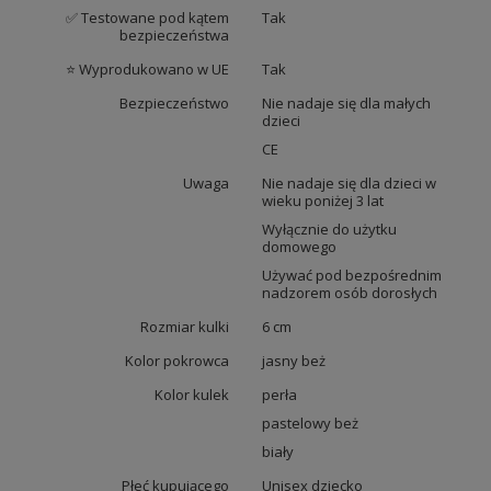
✅ Testowane pod kątem
Tak
bezpieczeństwa
⭐ Wyprodukowano w UE
Tak
Bezpieczeństwo
Nie nadaje się dla małych
dzieci
CE
Uwaga
Nie nadaje się dla dzieci w
wieku poniżej 3 lat
Wyłącznie do użytku
domowego
Używać pod bezpośrednim
nadzorem osób dorosłych
Rozmiar kulki
6 cm
Kolor pokrowca
jasny beż
Kolor kulek
perła
pastelowy beż
biały
Płeć kupującego
Unisex dziecko