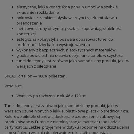
elastyczna, lekka konstrukcja pop-up umożliwia szybkie
składanie i rozkładanie
pokrowiec z zamkiem błyskawicznym i rączkami ułatwia
przenoszenie
metalowe struny utrzymują kształt i zapewniają stabilność
konstrukcji
estetyczna kolorystyka pozwala dopasować tunel do
preferencji dziecka lub wystroju wnętrza
wykonany z bezpiecznych, nietoksycznych materiałów
gładka powierzchnia ułatwia utrzymanie tunelu w czystości
tunel dostępny jest zarówno jako samodzielny produkt, jak i w
wersjach z piłeczkami
SKŁAD: ortalion — 100% poliester.
WYMIARY:
Wymiary po rozłożeniu: ok. 46 × 170 cm
Tunel dostępny jest zarówno jako samodzielny produkt, jak i w
wersjach uzupełnionych o lekkie, plastikowe piłeczki o średnicy 7 cm.
Kolorowe piłeczki stanowią doskonałe uzupełnienie zabawy, są
produkowane w Europie z nietoksycznego materiału i posiadają
certyfikat CE. Lekkie, przyjemne w dotyku i odporne na odkształcenia
– po ściśnięciu wracają do pierwotnego kształtu, pozostając