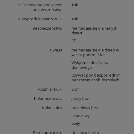
✅ Testowane pod kątem
Tak
bezpieczeństwa
⭐ Wyprodukowano w UE
Tak
Bezpieczeństwo
Nie nadaje się dla małych
dzieci
CE
Uwaga
Nie nadaje się dla dzieci w
wieku poniżej 3 lat
Wyłącznie do użytku
domowego
Używać pod bezpośrednim
nadzorem osób dorosłych
Rozmiar kulki
6 cm
Kolor pokrowca
jasny beż
Kolor kulek
pastelowy beż
łososiowy
biały
Płeć kupującego
Unisex dziecko