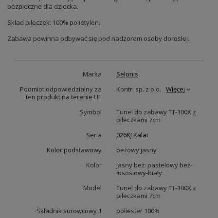
bezpieczne dla dziecka.
Skład piłeczek: 100% polietylen.
Zabawa powinna odbywać się pod nadzorem osoby dorosłej.
Marka
Selonis
Podmiot odpowiedzialny za
Kontri sp. z o.o.
Więcej
ten produkt na terenie UE
Symbol
Tunel do zabawy TT-100X z
piłeczkami 7cm
Seria
026KJ Kalai
Kolor podstawowy
beżowy jasny
Kolor
jasny beż: pastelowy beż-
łososiowy-biały
Model
Tunel do zabawy TT-100X z
piłeczkami 7cm
Składnik surowcowy 1
poliester 100%