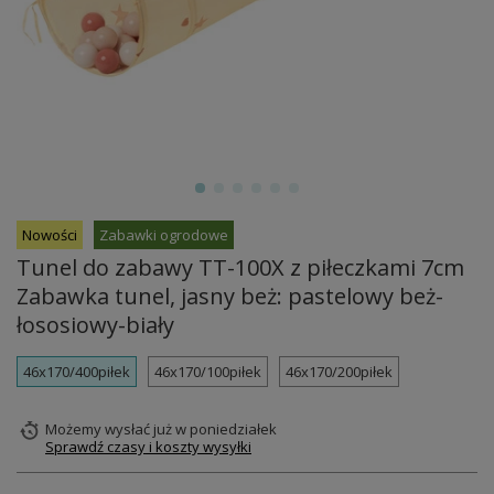
Nowości
Zabawki ogrodowe
Tunel do zabawy TT-100X z piłeczkami 7cm
Zabawka tunel, jasny beż: pastelowy beż-
łososiowy-biały
46x170/400piłek
46x170/100piłek
46x170/200piłek
Możemy wysłać już
w poniedziałek
Sprawdź czasy i koszty wysyłki