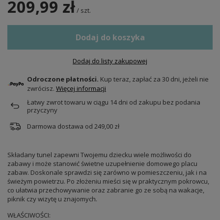
209,99 zł
/
szt.
Dodaj do koszyka
Dodaj do listy zakupowej
Odroczone płatności.
Kup teraz, zapłać za 30 dni, jeżeli nie
zwrócisz.
Więcej informacji
Łatwy zwrot towaru w ciągu
14
dni od zakupu bez podania
przyczyny
Darmowa dostawa od
249,00 zł
Składany tunel zapewni Twojemu dziecku wiele możliwości do
zabawy i może stanowić świetne uzupełnienie domowego placu
zabaw. Doskonale sprawdzi się zarówno w pomieszczeniu, jak i na
świeżym powietrzu. Po złożeniu mieści się w praktycznym pokrowcu,
co ułatwia przechowywanie oraz zabranie go ze sobą na wakacje,
piknik czy wizytę u znajomych.
WŁAŚCIWOŚCI: