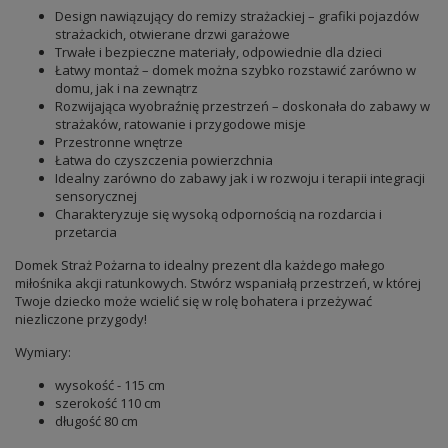
Design nawiązujący do remizy strażackiej – grafiki pojazdów
strażackich, otwierane drzwi garażowe
Trwałe i bezpieczne materiały, odpowiednie dla dzieci
Łatwy montaż – domek można szybko rozstawić zarówno w
domu, jak i na zewnątrz
Rozwijająca wyobraźnię przestrzeń – doskonała do zabawy w
strażaków, ratowanie i przygodowe misje
Przestronne wnętrze
Łatwa do czyszczenia powierzchnia
Idealny zarówno do zabawy jak i w rozwoju i terapii integracji
sensorycznej
Charakteryzuje się wysoką odpornością na rozdarcia i
przetarcia
Domek Straż Pożarna to idealny prezent dla każdego małego
miłośnika akcji ratunkowych. Stwórz wspaniałą przestrzeń, w której
Twoje dziecko może wcielić się w rolę bohatera i przeżywać
niezliczone przygody!
Wymiary:
wysokość - 115 cm
szerokość 110 cm
długość 80 cm