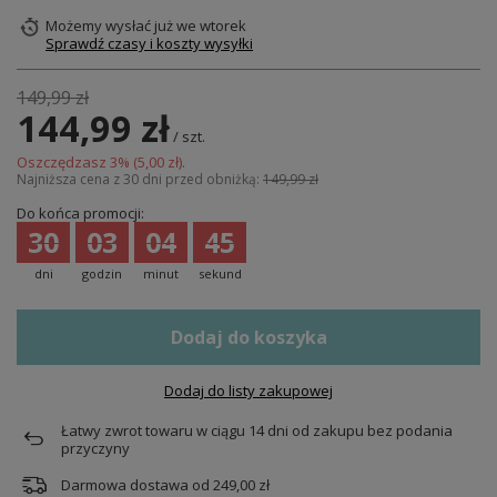
Możemy wysłać już
we wtorek
Sprawdź czasy i koszty wysyłki
149,99 zł
144,99 zł
/
szt.
Oszczędzasz
3
% (
5,00 zł
).
Najniższa cena z 30 dni przed obniżką:
149,99 zł
Do końca promocji:
30
03
04
44
dni
godzin
minut
sekund
Dodaj do koszyka
Dodaj do listy zakupowej
Łatwy zwrot towaru w ciągu
14
dni od zakupu bez podania
przyczyny
Darmowa dostawa od
249,00 zł