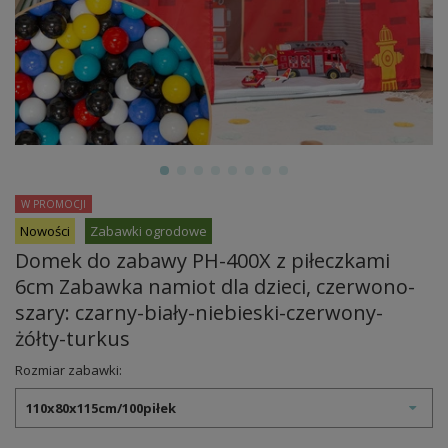
W PROMOCJI
Nowości
Zabawki ogrodowe
Domek do zabawy PH-400X z piłeczkami
6cm Zabawka namiot dla dzieci, czerwono-
szary: czarny-biały-niebieski-czerwony-
żółty-turkus
Rozmiar zabawki:
110x80x115cm/100piłek