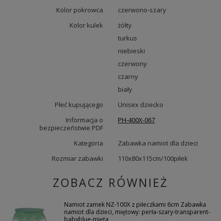
Kolor pokrowca
czerwono-szary
Kolor kulek
żółty
turkus
niebieski
czerwony
czarny
biały
Płeć kupującego
Unisex dziecko
Informacja o
PH-400X-067
bezpieczeństwie PDF
Kategoria
Zabawka namiot dla dzieci
Rozmiar zabawki
110x80x115cm/100piłek
ZOBACZ RÓWNIEŻ
Namiot zamek NZ-100X z piłeczkami 6cm Zabawka
namiot dla dzieci, miętowy: perła-szary-transparent-
babyblue-mięta