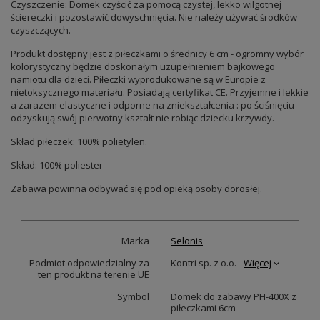
Czyszczenie: Domek czyścić za pomocą czystej, lekko wilgotnej
ściereczki i pozostawić dowyschnięcia. Nie należy używać środków
czyszczących.
Produkt dostępny jest z piłeczkami o średnicy 6 cm - ogromny wybór
kolorystyczny będzie doskonałym uzupełnieniem bajkowego
namiotu dla dzieci. Piłeczki wyprodukowane są w Europie z
nietoksycznego materiału. Posiadają certyfikat CE. Przyjemne i lekkie
a zarazem elastyczne i odporne na zniekształcenia : po ściśnięciu
odzyskują swój pierwotny kształt nie robiąc dziecku krzywdy.
Skład piłeczek: 100% polietylen.
Skład: 100% poliester
Zabawa powinna odbywać się pod opieką osoby dorosłej.
Marka
Selonis
Podmiot odpowiedzialny za
Kontri sp. z o.o.
Więcej
ten produkt na terenie UE
Symbol
Domek do zabawy PH-400X z
piłeczkami 6cm