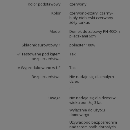
Kolor podstawowy
czerwony
Kolor
czerwono-szary: czarny-
biały-niebieski-czerwony-
żółty-turkus
Model
Domek do zabawy PH-400X z
piłeczkami 6cm
Składnik surowcowy 1
poliester 100%
✅ Testowane pod kątem
Tak
bezpieczeństwa
⭐ Wyprodukowano w UE
Tak
Bezpieczeństwo
Nie nadaje się dla małych
dzieci
CE
Uwaga
Nie nadaje się dla dzieci w
wieku poniżej 3 lat
Wyłącznie do użytku
domowego
Używać pod bezpośrednim
nadzorem osób dorosłych