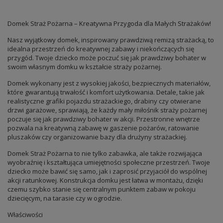
Domek Straż Pożarna – Kreatywna Przygoda dla Małych Strażaków!
Nasz wyjątkowy domek, inspirowany prawdziwą remizą strażacką, to
idealna przestrzeń do kreatywnej zabawy i niekończących się
przygód. Twoje dziecko może poczuć się jak prawdziwy bohater w
swoim własnym domku w kształcie straży pożarnej.
Domek wykonany jest z wysokiej jakości, bezpiecznych materiałów,
które gwarantują trwałość i komfort użytkowania. Detale, takie jak
realistyczne grafiki pojazdu strażackiego, drabiny czy otwierane
drzwi garażowe, sprawiają, że każdy mały miłośnik straży pożarnej
poczuje się jak prawdziwy bohater w akcji. Przestronne wnętrze
pozwala na kreatywną zabawę w gaszenie pożarów, ratowanie
pluszaków czy organizowanie bazy dla drużyny strażackiej.
Domek Straż Pożarna to nie tylko zabawka, ale także rozwijająca
wyobraźnię i kształtująca umiejętności społeczne przestrzeń. Twoje
dziecko może bawić się samo, jak i zaprosić przyjaciół do wspólnej
akcji ratunkowej. Konstrukcja domku jest łatwa w montażu, dzięki
czemu szybko stanie się centralnym punktem zabaw w pokoju
dziecięcym, na tarasie czy w ogrodzie.
Właściwości