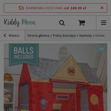
DARMOWA DOSTAWA
od 249,00 zł
Wstecz
Strona główna
Pokój dziecięcy
Namioty
Domek do 
-
3%