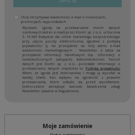
ZAPISZ SIĘ
Chcę otrzymywać wiadomości e-mail o nowościach,
promocjach, wyprzedażach.
Wyrażam zgodę na przetwarzanie moich danych
osobowych (adres e-mail) przez Kontri sp. z o.o. ul Kuronia
3, 15-569 Białystok dla celów marketingu bezpośredniego
przy użyciu poczty elektronicznej zgodnie z polityką
prywatności tj. na przesyłanie na mój adres e-mail
wiadomości marketingowych - Newsletter, a także na
przesyłanie informacji handlowych (np. informacji o
niedokończonych zakupach). Administratorem Twoich
danych jest Kontri sp. z o.o., pozostałe informacje o
przetwarzaniu danych znajdziesz tu:
Polityka prywatności
Wiem, że zgoda jest dobrowolna i mogę ją wycofać w
każdej chwili, bez wpływu na zgodność z prawem
przetwarzania, które odbyło się przed wycofaniem.
Jednocześnie akceptuje warunki świadczenia usługi
Newsletter zawarte w Regulaminie.
Moje zamówienie
Status zamówienia