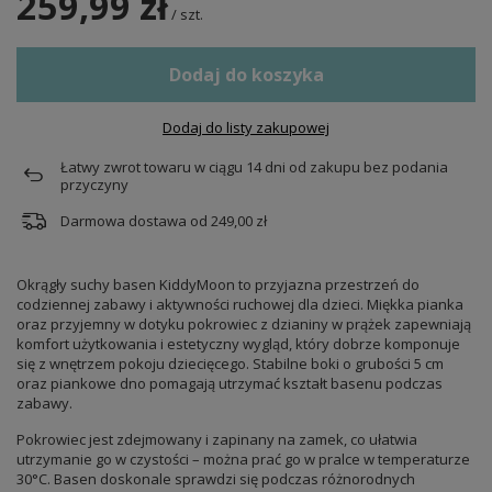
259,99 zł
/
szt.
Dodaj do koszyka
Dodaj do listy zakupowej
Łatwy zwrot towaru w ciągu
14
dni od zakupu bez podania
przyczyny
Darmowa dostawa od
249,00 zł
Okrągły suchy basen KiddyMoon to przyjazna przestrzeń do
codziennej zabawy i aktywności ruchowej dla dzieci. Miękka pianka
oraz przyjemny w dotyku pokrowiec z dzianiny w prążek zapewniają
komfort użytkowania i estetyczny wygląd, który dobrze komponuje
się z wnętrzem pokoju dziecięcego. Stabilne boki o grubości 5 cm
oraz piankowe dno pomagają utrzymać kształt basenu podczas
zabawy.
Pokrowiec jest zdejmowany i zapinany na zamek, co ułatwia
utrzymanie go w czystości – można prać go w pralce w temperaturze
30°C. Basen doskonale sprawdzi się podczas różnorodnych