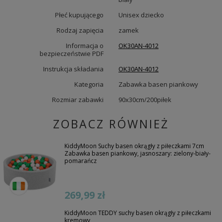
Płeć kupującego
Unisex dziecko
Rodzaj zapięcia
zamek
Informacja o
OK30AN-4012
bezpieczeństwie PDF
Instrukcja składania
OK30AN-4012
Kategoria
Zabawka basen piankowy
Rozmiar zabawki
90x30cm/200piłek
ZOBACZ RÓWNIEŻ
KiddyMoon Suchy basen okrągły z piłeczkami 7cm
Zabawka basen piankowy, jasnoszary: zielony-biały-
pomarańcz
269,99 zł
KiddyMoon TEDDY suchy basen okrągły z piłeczkami
kremowy