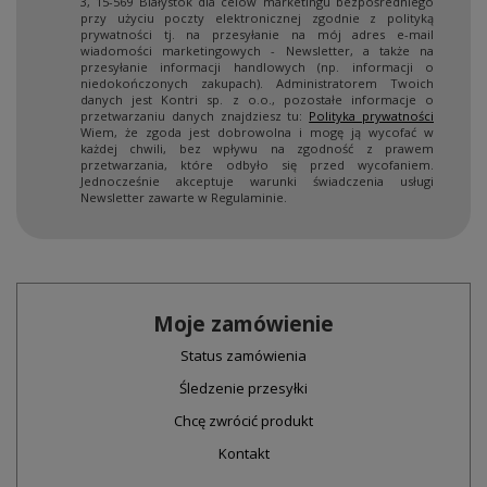
3, 15-569 Białystok dla celów marketingu bezpośredniego
przy użyciu poczty elektronicznej zgodnie z polityką
prywatności tj. na przesyłanie na mój adres e-mail
wiadomości marketingowych - Newsletter, a także na
przesyłanie informacji handlowych (np. informacji o
niedokończonych zakupach). Administratorem Twoich
danych jest Kontri sp. z o.o., pozostałe informacje o
przetwarzaniu danych znajdziesz tu:
Polityka prywatności
Wiem, że zgoda jest dobrowolna i mogę ją wycofać w
każdej chwili, bez wpływu na zgodność z prawem
przetwarzania, które odbyło się przed wycofaniem.
Jednocześnie akceptuje warunki świadczenia usługi
Newsletter zawarte w Regulaminie.
Moje zamówienie
Status zamówienia
Śledzenie przesyłki
Chcę zwrócić produkt
Kontakt