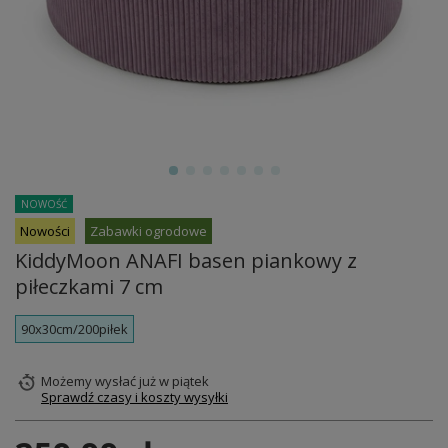
NOWOŚĆ
Nowości
Zabawki ogrodowe
KiddyMoon ANAFI basen piankowy z
piłeczkami 7 cm
90x30cm/200piłek
Możemy wysłać już
w piątek
Sprawdź czasy i koszty wysyłki