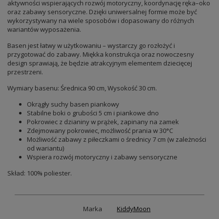
aktywności wspierających rozwój motoryczny, koordynację ręka–oko
oraz zabawy sensoryczne. Dzięki uniwersalnej formie może być
wykorzystywany na wiele sposobów i dopasowany do różnych
wariantów wyposażenia.
Basen jest łatwy w użytkowaniu – wystarczy go rozłożyć i
przygotować do zabawy. Miękka konstrukcja oraz nowoczesny
design sprawiają, że będzie atrakcyjnym elementem dziecięcej
przestrzeni.
Wymiary basenu: Średnica 90 cm, Wysokość 30 cm.
Okrągły suchy basen piankowy
Stabilne boki o grubości 5 cm i piankowe dno
Pokrowiec z dzianiny w prążek, zapinany na zamek
Zdejmowany pokrowiec, możliwość prania w 30°C
Możliwość zabawy z piłeczkami o średnicy 7 cm (w zależności
od wariantu)
Wspiera rozwój motoryczny i zabawy sensoryczne
Skład: 100% poliester.
Marka
KiddyMoon