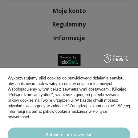
Moje konto
Regulaminy
Informacje
Bezpieczne płatności
Wykorzystujemy pliki cookies do prawidłowego działania serwisu,
aby analizować ruch w witrynie oraz w celach reklamowych.
Współpracujemy w tym celu z zewnętrznymi dostawcami. Klikając
"Potwierdzam wszystkie", wyrażasz zgodę na przechowywanie
plików cookies na Twoim urządzeniu. W każdej chwili możesz
Wygodna dostawa
odwołać swoje zgody w zakładce "Zarządzaj plikami cookie". Więcej
informacji na temat plików cookie znajdziesz w Polityce
prywatności.
Możesz nam zaufać
Potwierdzam wszystkie