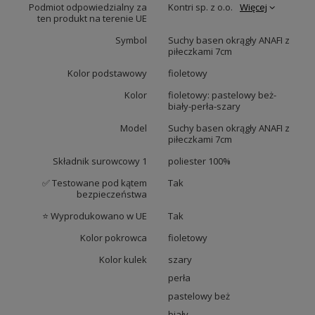
Podmiot odpowiedzialny za
Kontri sp. z o.o.
Więcej
ten produkt na terenie UE
Symbol
Suchy basen okrągły ANAFI z
piłeczkami 7cm
Kolor podstawowy
fioletowy
Kolor
fioletowy: pastelowy beż-
biały-perła-szary
Model
Suchy basen okrągły ANAFI z
piłeczkami 7cm
Składnik surowcowy 1
poliester 100%
✅ Testowane pod kątem
Tak
bezpieczeństwa
⭐ Wyprodukowano w UE
Tak
Kolor pokrowca
fioletowy
Kolor kulek
szary
perła
pastelowy beż
biały