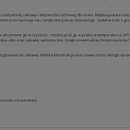
 codziennej zabawy i aktywności ruchowej dla dzieci. Miękka pianka oraz
 dobrze komponuje się z wnętrzem pokoju dziecięcego. Stabilne boki o gr
a utrzymanie go w czystości – można prać go w pralce w temperaturze 30
 ręka–oko oraz zabawy sensoryczne. Dzięki uniwersalnej formie może b
 przygotować do zabawy. Miękka konstrukcja oraz nowoczesny design spraw
leżności od wariantu)