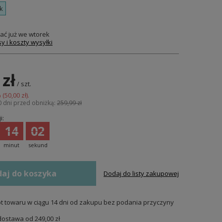
k
ać już
we wtorek
y i koszty wysyłki
 zł
/
szt.
 (
50,00 zł
).
0 dni przed obniżką:
259,99 zł
i:
14
01
minut
sekund
aj do koszyka
Dodaj do listy zakupowej
t towaru w ciągu
14
dni od zakupu bez podania przyczyny
dostawa od
249,00 zł