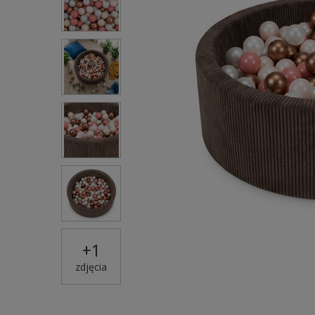
+
1
zdjęcia