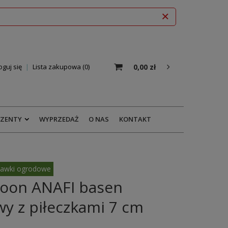
0,00 zł
oguj się
Lista zakupowa
0
EZENTY
WYPRZEDAŻ
O NAS
KONTAKT
awki ogrodowe
oon ANAFI basen
y z piłeczkami 7 cm