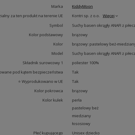
Marka
KiddyMoon
alny za ten produkt na terenie UE
Kontri sp. z o.o.
Więcej
Symbol
Suchy basen okrągły ANAFI z piłe
Kolor podstawowy
brązowy
Kolor
brązowy: pastelowy beż-miedzian
Model
Suchy basen okrągły ANAFI z piłe
Składnik surowcowy 1
poliester 100%
owane pod kątem bezpieczeństwa
Tak
⭐ Wyprodukowano w UE
Tak
Kolor pokrowca
brązowy
Kolor kulek
perła
pastelowy beż
miedziany
łososiowy
Płeć kupującego
Unisex dziecko