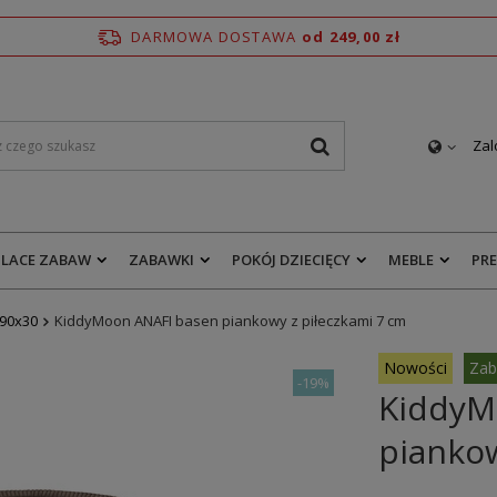
DARMOWA DOSTAWA
od 249,00 zł
Zal
PLACE ZABAW
ZABAWKI
POKÓJ DZIECIĘCY
MEBLE
PR
90x30
KiddyMoon ANAFI basen piankowy z piłeczkami 7 cm
Nowości
Zab
-
19%
KiddyM
piankow