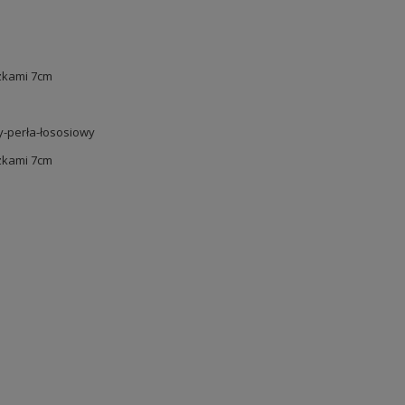
czkami 7cm
y-perła-łososiowy
czkami 7cm