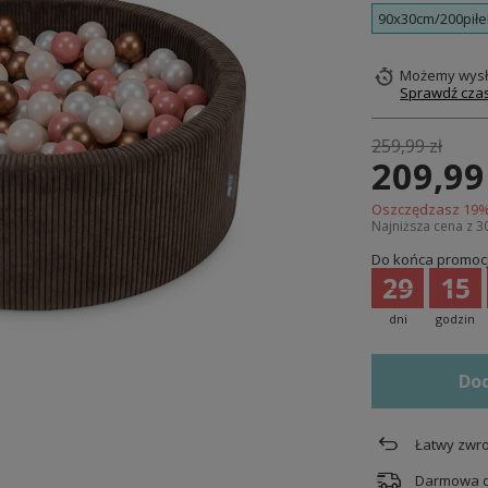
90x30cm/200piłe
Możemy wysł
Sprawdź czas
259,99 zł
209,99
Oszczędzasz
19
%
Najniższa cena z 3
Do końca promocj
29
15
dni
godzin
Dod
Łatwy zwro
Darmowa 