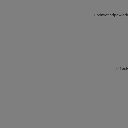
Podmiot odpowiedzi
✅ Test