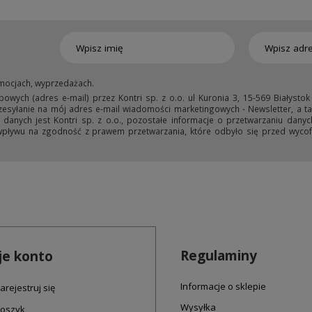
mocjach, wyprzedażach.
ych (adres e-mail) przez Kontri sp. z o.o. ul Kuronia 3, 15-569 Białystok
przesyłanie na mój adres e-mail wiadomości marketingowych - Newsletter, a ta
anych jest Kontri sp. z o.o., pozostałe informacje o przetwarzaniu danyc
wpływu na zgodność z prawem przetwarzania, które odbyło się przed wycofa
Regulaminy
e konto
Informacje o sklepie
arejestruj się
Wysyłka
oszyk