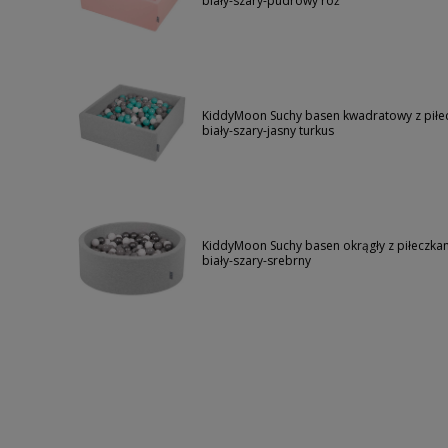
biały-szary-pudrowy róż
KiddyMoon Suchy basen kwadratowy z piłe
biały-szary-jasny turkus
KiddyMoon Suchy basen okrągły z piłeczka
biały-szary-srebrny