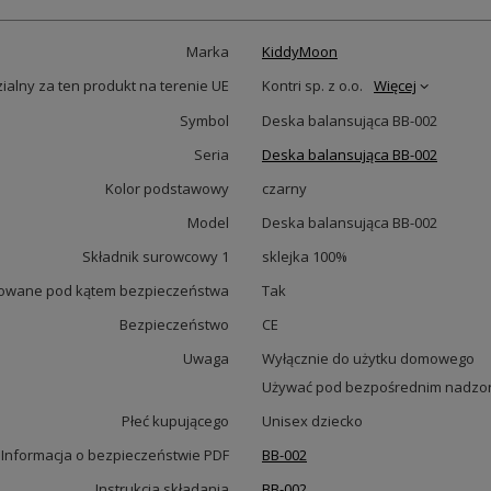
Marka
KiddyMoon
alny za ten produkt na terenie UE
Kontri sp. z o.o.
Więcej
Symbol
Deska balansująca BB-002
Seria
Deska balansująca BB-002
Kolor podstawowy
czarny
Model
Deska balansująca BB-002
Składnik surowcowy 1
sklejka 100%
owane pod kątem bezpieczeństwa
Tak
Bezpieczeństwo
CE
Uwaga
Wyłącznie do użytku domowego
Używać pod bezpośrednim nadzor
Płeć kupującego
Unisex dziecko
Informacja o bezpieczeństwie PDF
BB-002
Instrukcja składania
BB-002