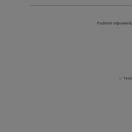
Podmiot odpowiedzi
✅ Test