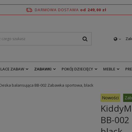
DARMOWA DOSTAWA
od 249,00 zł
Zal
PLACE ZABAW
ZABAWKI
POKÓJ DZIECIĘCY
MEBLE
PR
Deska balansująca BB-002 Zabawka sportowa, black
Nowości
Zab
KiddyM
BB-002
black