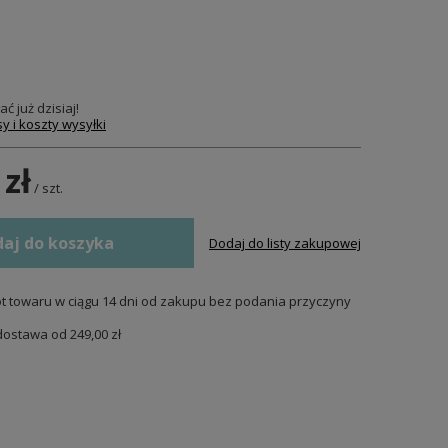
ać już
dzisiaj!
y i koszty wysyłki
 zł
/
szt.
aj do koszyka
Dodaj do listy zakupowej
t towaru w ciągu
14
dni od zakupu bez podania przyczyny
dostawa od
249,00 zł