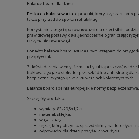
Balance board dla dzieci
Deska do balansowania
to produkt, który uzyskał miano p
także przyrząd do sportu i rehabilitacji.
Korzystanie z tego typu równoważni dla dzieci silnie oddzi
prawidłowej postawy ciała, jednocześnie ograniczając ryzy
utrzymanie równowagi.
Ponadto balance board jest idealnym wstępem do przygody z
przypływ fal.
Z doświadczenia wiemy, że maluchy lubią puszczać wodze f
traktować go jako stolik, tor przeszkód lub autostradę dla
bezpieczne. Występuje w kilku wersjach kolorystycznych.
Balance board spełnia europejskie normy bezpieczeństwa, 
Szczegóły produktu:
wymiary: 83x29,5x1,7 cm;
materiał: sklejka;
waga: 2.4kg
ciężar, który utrzyma: sprawdziliśmy na dorosłych -
odpowiedni dla dzieci powyżej 2 roku życia;