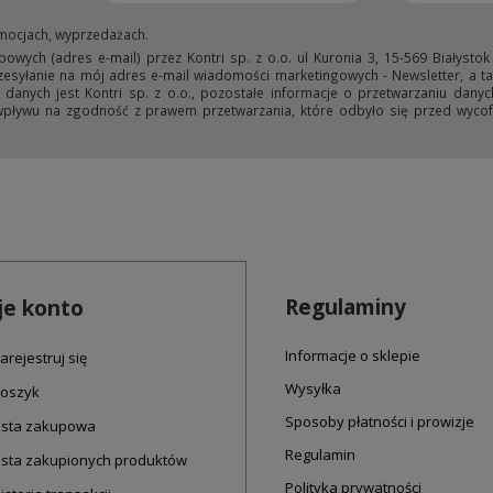
mocjach, wyprzedażach.
ych (adres e-mail) przez Kontri sp. z o.o. ul Kuronia 3, 15-569 Białystok
przesyłanie na mój adres e-mail wiadomości marketingowych - Newsletter, a ta
anych jest Kontri sp. z o.o., pozostałe informacje o przetwarzaniu danyc
wpływu na zgodność z prawem przetwarzania, które odbyło się przed wycofa
Regulaminy
e konto
Informacje o sklepie
arejestruj się
Wysyłka
oszyk
Sposoby płatności i prowizje
ista zakupowa
Regulamin
ista zakupionych produktów
Polityka prywatności