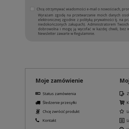
Chcę otrzymywać wiadomości e-mail o nowościach, pro
Wyrażam zgodę na przetwarzanie moich danych osobow
elektronicznej zgodnie z polityką prywatności tj. na 
niedokończonych zakupach). Administratorem Twoich d
dobrowolna i mogę ją wycofać w każdej chwili, bez 
Newsletter zawarte w Regulaminie.
Moje zamówienie
Moj
Status zamówienia
Z
Śledzenie przesyłki
K
Chcę zwrócić produkt
L
Kontakt
L