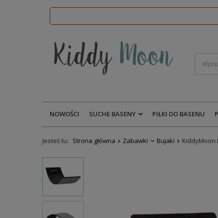
NOWOŚCI
SUCHE BASENY
PIŁKI DO BASENU
Jesteś tu:
Strona główna
Zabawki
Bujaki
KiddyMoon 