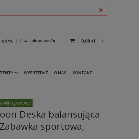
0,00 zł
oguj się
Lista zakupowa
0
EZENTY
WYPRZEDAŻ
O NAS
KONTAKT
awki ogrodowe
oon Deska balansująca
 Zabawka sportowa,