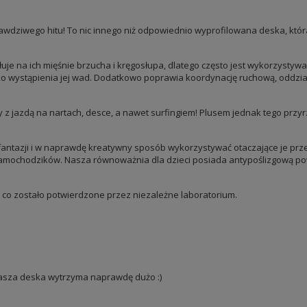
rawdziwego hitu! To nic innego niż odpowiednio wyprofilowana deska, która
ałuje na ich mięśnie brzucha i kręgosłupa, dlatego często jest wykorzysty
ko wystąpienia jej wad. Dodatkowo poprawia koordynację ruchową, oddzia
 jazdą na nartach, desce, a nawet surfingiem! Plusem jednak tego przyrzą
antazji i w naprawdę kreatywny sposób wykorzystywać otaczające je prze
 samochodzików. Nasza równoważnia dla dzieci posiada antypoślizgową powi
co zostało potwierdzone przez niezależne laboratorium.
 nasza deska wytrzyma naprawdę dużo :)