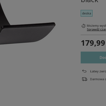
deska
Możemy wysł
Sprawdź czas
179,99
Dod
Łatwy zwro
Darmowa 