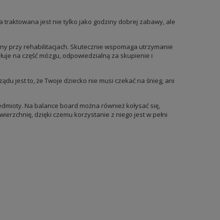
 traktowana jest nie tylko jako godziny dobrej zabawy, ale
wany przy rehabilitacjach. Skutecznie wspomaga utrzymanie
łuje na część mózgu, odpowiedzialną za skupienie i
du jest to, że Twoje dziecko nie musi czekać na śnieg, ani
dmioty. Na balance board można również kołysać się,
erzchnię, dzięki czemu korzystanie z niego jest w pełni