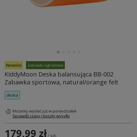
Nowości
Zabawki ogrodowe
KiddyMoon Deska balansująca BB-002
Zabawka sportowa, natural/orange felt
deska
Możemy wysłać już
w poniedziałek
Sprawdź czasy i koszty wysyłki
179,99 zł
/
szt.