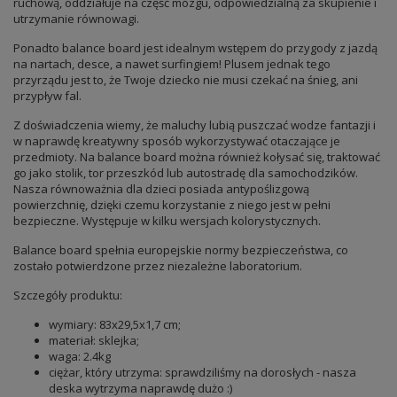
ruchową, oddziałuje na część mózgu, odpowiedzialną za skupienie i
utrzymanie równowagi.
Ponadto balance board jest idealnym wstępem do przygody z jazdą
na nartach, desce, a nawet surfingiem! Plusem jednak tego
przyrządu jest to, że Twoje dziecko nie musi czekać na śnieg, ani
przypływ fal.
Z doświadczenia wiemy, że maluchy lubią puszczać wodze fantazji i
w naprawdę kreatywny sposób wykorzystywać otaczające je
przedmioty. Na balance board można również kołysać się, traktować
go jako stolik, tor przeszkód lub autostradę dla samochodzików.
Nasza równoważnia dla dzieci posiada antypoślizgową
powierzchnię, dzięki czemu korzystanie z niego jest w pełni
bezpieczne. Występuje w kilku wersjach kolorystycznych.
Balance board spełnia europejskie normy bezpieczeństwa, co
zostało potwierdzone przez niezależne laboratorium.
Szczegóły produktu:
wymiary: 83x29,5x1,7 cm;
materiał: sklejka;
waga: 2.4kg
ciężar, który utrzyma: sprawdziliśmy na dorosłych - nasza
deska wytrzyma naprawdę dużo :)