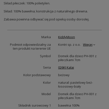
Skład piłeczek: 100% polietylen.
Skład: 100% bawełna; konstrukcja z naturalnego drewna.
Zabawa powinna odbywać się pod opieką osoby dorosłej.
Marka
KiddyMoon
Podmiot odpowiedzialny za
Kontri sp. z o.o.
Więcej
ten produkt na terenie UE
Symbol
Domek dla dzieci PH-001 z
piłeczkami 7cm
Seria
026KJ Kalai
Kolor podstawowy
beżowy
Kolor
natural: pastelowy beż-
łososiowy-biały
Model
Domek dla dzieci PH-001 z
piłeczkami 7cm
Składnik surowcowy 1
bawełna 100%