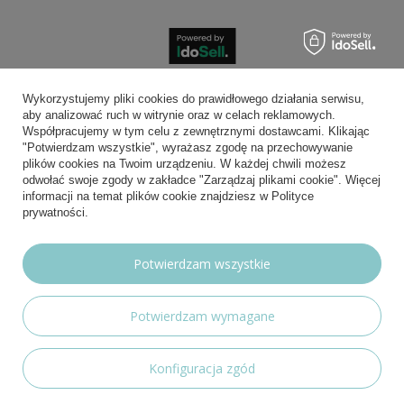
Bezpieczne płatności
Wykorzystujemy pliki cookies do prawidłowego działania serwisu,
aby analizować ruch w witrynie oraz w celach reklamowych.
Współpracujemy w tym celu z zewnętrznymi dostawcami. Klikając
"Potwierdzam wszystkie", wyrażasz zgodę na przechowywanie
plików cookies na Twoim urządzeniu. W każdej chwili możesz
Wygodna dostawa
odwołać swoje zgody w zakładce "Zarządzaj plikami cookie". Więcej
informacji na temat plików cookie znajdziesz w Polityce
prywatności.
Możesz nam zaufać
Potwierdzam wszystkie
Potwierdzam wymagane
Nasze social media
Konfiguracja zgód