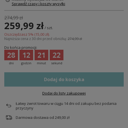
Sprawdź czasy i koszty wysyłki
274,99 zł
259,99 zł
/
szt.
Oszczędzasz
5
% (
15,00 zł
).
Najniższa cena z 30 dni przed obniżką:
274,99 zł
Do końca promocji:
28
12
21
22
dni
godzin
minut
sekund
Dodaj do koszyka
Dodaj do listy zakupowej
Łatwy zwrot towaru w ciągu
14
dni od zakupu bez podania
przyczyny
Darmowa dostawa od
249,00 zł