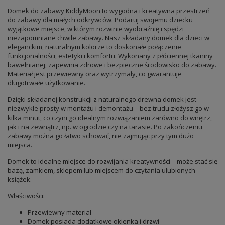
Domek do zabawy KiddyMoon to wygodna i kreatywna przestrzeń
do zabawy dla małych odkrywców. Podaruj swojemu dziecku
wyjątkowe miejsce, w którym rozwinie wyobraźnię i spędzi
niezapomniane chwile zabawy. Nasz składany domek dla dzieci w
eleganckim, naturalnym kolorze to doskonałe połączenie
funkcjonalności, estetyki i komfortu. Wykonany z płóciennej tkaniny
bawełnianej, zapewnia zdrowe i bezpieczne środowisko do zabawy.
Materiał jest przewiewny oraz wytrzymały, co gwarantuje
długotrwałe użytkowanie.
Dzięki składanej konstrukcji z naturalnego drewna domek jest
niezwykle prosty w montażu i demontażu – bez trudu złożysz go w
kilka minut, co czyni go idealnym rozwiązaniem zarówno do wnętrz,
jak i na zewnątrz, np. w ogrodzie czy na tarasie. Po zakończeniu
zabawy można go łatwo schować, nie zajmując przy tym dużo
miejsca.
Domek to idealne miejsce do rozwijania kreatywności – może stać się
bazą, zamkiem, sklepem lub miejscem do czytania ulubionych
książek.
Właściwości:
Przewiewny materiał
Domek posiada dodatkowe okienka i drzwi