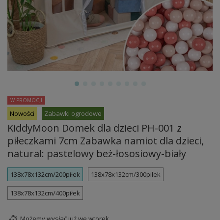
W PROMOCJI
Nowości
Zabawki ogrodowe
KiddyMoon Domek dla dzieci PH-001 z
piłeczkami 7cm Zabawka namiot dla dzieci,
natural: pastelowy beż-łososiowy-biały
138x78x132cm/200piłek
138x78x132cm/300piłek
138x78x132cm/400piłek
Możemy wysłać już
we wtorek