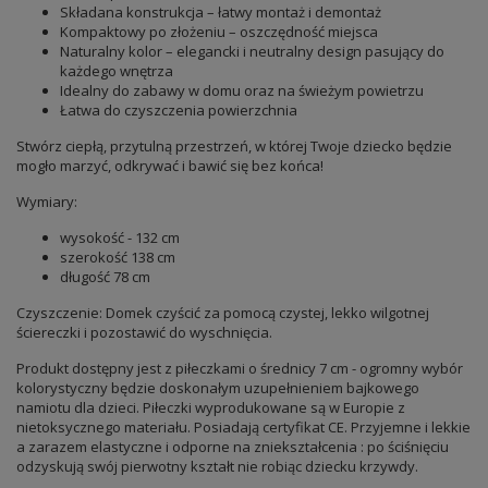
Składana konstrukcja – łatwy montaż i demontaż
Kompaktowy po złożeniu – oszczędność miejsca
Naturalny kolor – elegancki i neutralny design pasujący do
każdego wnętrza
Idealny do zabawy w domu oraz na świeżym powietrzu
Łatwa do czyszczenia powierzchnia
Stwórz ciepłą, przytulną przestrzeń, w której Twoje dziecko będzie
mogło marzyć, odkrywać i bawić się bez końca!
Wymiary:
wysokość - 132 cm
szerokość 138 cm
długość 78 cm
Czyszczenie: Domek czyścić za pomocą czystej, lekko wilgotnej
ściereczki i pozostawić do wyschnięcia.
Produkt dostępny jest z piłeczkami o średnicy 7 cm - ogromny wybór
kolorystyczny będzie doskonałym uzupełnieniem bajkowego
namiotu dla dzieci. Piłeczki wyprodukowane są w Europie z
nietoksycznego materiału. Posiadają certyfikat CE. Przyjemne i lekkie
a zarazem elastyczne i odporne na zniekształcenia : po ściśnięciu
odzyskują swój pierwotny kształt nie robiąc dziecku krzywdy.