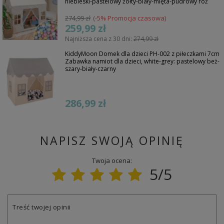
niebieski-pastelowy żółty-biały-mięta-pudrowy róż
274,99 zł
(-5% Promocja czasowa)
259,99 zł
Najniższa cena z 30 dni:
274,99 zł
KiddyMoon Domek dla dzieci PH-002 z piłeczkami 7cm
Zabawka namiot dla dzieci, white-grey: pastelowy beż-
szary-biały-czarny
286,99 zł
NAPISZ SWOJĄ OPINIĘ
Twoja ocena:
5/5
Treść twojej opinii