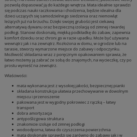
pozwolą dopasować ją do każdego wnętrza. Mata idealnie sprawdzi
się podczas nauki raczkowania i chodzenia, będzie idealna dla
dzieci uczących się samodzielnego siedzenia oraz niemowląt
leżących już na brzuchu. Dzięki swojej grubości jest ciekawą
alternatywą dywanu oraz bezpieczną izolacją od zimnej i twardej
podłogi. Stanowi doskonałą, miękką podkładkę do zabaw, zapewnia
komfort dziecku oraz chroni go w razie upadku. Może być używana
wewnątrz jak i na zewnątrz. Rozłożona w domu, w ogrodzie lub na
tarasie, stworzy wymarzone miejsce do zabawy i odpoczynku.
Możliwość składania wraz z poręcznym opakowaniem sprawia, że
łatwo możemy ją zabrać ze sobą do znajomych, na wycieczkę, czy po
prostu wynieść na zewnątrz.
Właściwości:
mata wykonana jest z wysokiej jakości, bezpiecznej pianki
składana konstrukcja ułatwia przechowywanie w dowolnym
miejscu i przenoszenie
pakowana jest w wygodny pokrowiec z rączką – łatwy
transport
dobra amortyzacja
antypoślizgowa struktura
znakomicie izoluje od zimnej podłogi
wodoodporna, łatwa do czyszczenia powierzchnia
mata doskonale sprawdzi się zarówno do zabawy jak i w