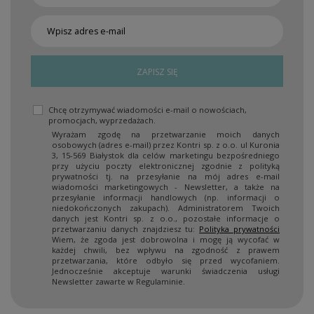
ZAPISZ SIĘ
Chcę otrzymywać wiadomości e-mail o nowościach,
promocjach, wyprzedażach.
Wyrażam zgodę na przetwarzanie moich danych
osobowych (adres e-mail) przez Kontri sp. z o.o. ul Kuronia
3, 15-569 Białystok dla celów marketingu bezpośredniego
przy użyciu poczty elektronicznej zgodnie z polityką
prywatności tj. na przesyłanie na mój adres e-mail
wiadomości marketingowych - Newsletter, a także na
przesyłanie informacji handlowych (np. informacji o
niedokończonych zakupach). Administratorem Twoich
danych jest Kontri sp. z o.o., pozostałe informacje o
przetwarzaniu danych znajdziesz tu:
Polityka prywatności
Wiem, że zgoda jest dobrowolna i mogę ją wycofać w
każdej chwili, bez wpływu na zgodność z prawem
przetwarzania, które odbyło się przed wycofaniem.
Jednocześnie akceptuje warunki świadczenia usługi
Newsletter zawarte w Regulaminie.