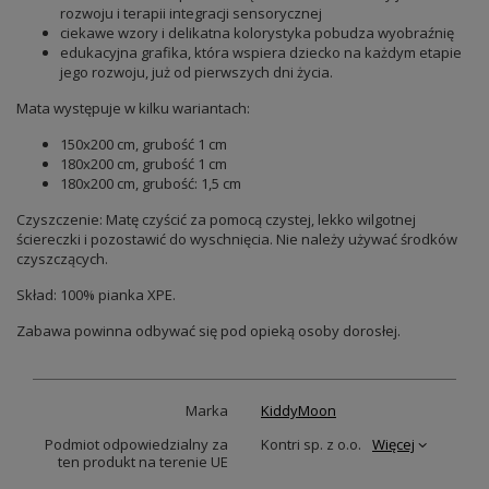
rozwoju i terapii integracji sensorycznej
ciekawe wzory i delikatna kolorystyka pobudza wyobraźnię
edukacyjna grafika, która wspiera dziecko na każdym etapie
jego rozwoju, już od pierwszych dni życia.
Mata występuje w kilku wariantach:
150x200 cm, grubość 1 cm
180x200 cm, grubość 1 cm
180x200 cm, grubość: 1,5 cm
Czyszczenie: Matę czyścić za pomocą czystej, lekko wilgotnej
ściereczki i pozostawić do wyschnięcia. Nie należy używać środków
czyszczących.
Skład: 100% pianka XPE.
Zabawa powinna odbywać się pod opieką osoby dorosłej.
Marka
KiddyMoon
Podmiot odpowiedzialny za
Kontri sp. z o.o.
Więcej
ten produkt na terenie UE