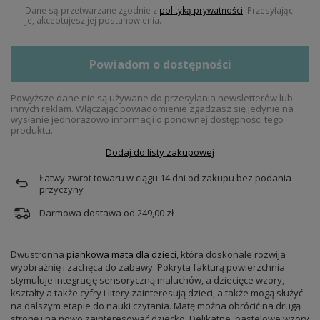
Dane są przetwarzane zgodnie z
polityką prywatności
. Przesyłając
je, akceptujesz jej postanowienia.
Powiadom o dostępności
Powyższe dane nie są używane do przesyłania newsletterów lub
innych reklam. Włączając powiadomienie zgadzasz się jedynie na
wysłanie jednorazowo informacji o ponownej dostępności tego
produktu.
Dodaj do listy zakupowej
Łatwy zwrot towaru w ciągu
14
dni od zakupu bez podania
przyczyny
Darmowa dostawa od
249,00 zł
Dwustronna
piankowa mata dla dzieci
, która doskonale rozwija
wyobraźnię i zachęca do zabawy. Pokryta fakturą powierzchnia
stymuluje integrację sensoryczną maluchów, a dziecięce wzory,
kształty a także cyfry i litery zainteresują dzieci, a także mogą służyć
na dalszym etapie do nauki czytania. Matę można obrócić na drugą
stronę i na nowo zainteresować dziecko. Delikatne, pastelowe wzory