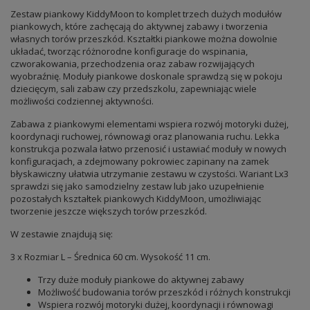
Zestaw piankowy KiddyMoon to komplet trzech dużych modułów
piankowych, które zachęcają do aktywnej zabawy i tworzenia
własnych torów przeszkód. Kształtki piankowe można dowolnie
układać, tworząc różnorodne konfiguracje do wspinania,
czworakowania, przechodzenia oraz zabaw rozwijających
wyobraźnię. Moduły piankowe doskonale sprawdzą się w pokoju
dziecięcym, sali zabaw czy przedszkolu, zapewniając wiele
możliwości codziennej aktywności.
Zabawa z piankowymi elementami wspiera rozwój motoryki dużej,
koordynacji ruchowej, równowagi oraz planowania ruchu. Lekka
konstrukcja pozwala łatwo przenosić i ustawiać moduły w nowych
konfiguracjach, a zdejmowany pokrowiec zapinany na zamek
błyskawiczny ułatwia utrzymanie zestawu w czystości. Wariant Lx3
sprawdzi się jako samodzielny zestaw lub jako uzupełnienie
pozostałych kształtek piankowych KiddyMoon, umożliwiając
tworzenie jeszcze większych torów przeszkód.
W zestawie znajdują się:
3 x Rozmiar L – Średnica 60 cm. Wysokość 11 cm.
Trzy duże moduły piankowe do aktywnej zabawy
Możliwość budowania torów przeszkód i różnych konstrukcji
Wspiera rozwój motoryki dużej, koordynacji i równowagi