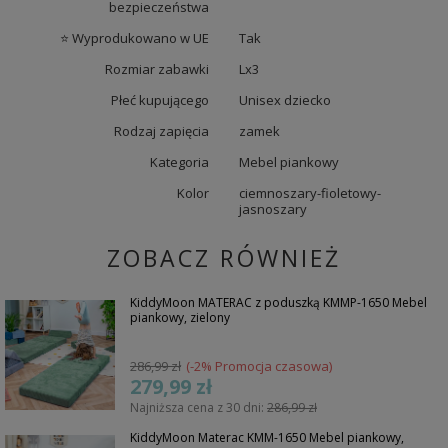
bezpieczeństwa
⭐ Wyprodukowano w UE
Tak
Rozmiar zabawki
Lx3
Płeć kupującego
Unisex dziecko
Rodzaj zapięcia
zamek
Kategoria
Mebel piankowy
Kolor
ciemnoszary-fioletowy-
jasnoszary
ZOBACZ RÓWNIEŻ
KiddyMoon MATERAC z poduszką KMMP-1650 Mebel
piankowy, zielony
286,99 zł
(-2% Promocja czasowa)
279,99 zł
Najniższa cena z 30 dni:
286,99 zł
KiddyMoon Materac KMM-1650 Mebel piankowy,