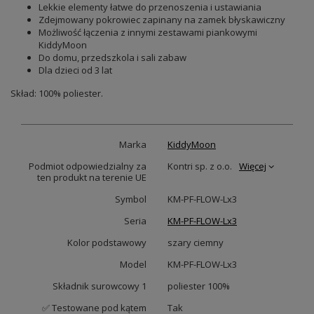
Lekkie elementy łatwe do przenoszenia i ustawiania
Zdejmowany pokrowiec zapinany na zamek błyskawiczny
Możliwość łączenia z innymi zestawami piankowymi
KiddyMoon
Do domu, przedszkola i sali zabaw
Dla dzieci od 3 lat
Skład: 100% poliester.
Marka
KiddyMoon
Podmiot odpowiedzialny za
Kontri sp. z o.o.
Więcej
ten produkt na terenie UE
Symbol
KM-PF-FLOW-Lx3
Seria
KM-PF-FLOW-Lx3
Kolor podstawowy
szary ciemny
Model
KM-PF-FLOW-Lx3
Składnik surowcowy 1
poliester 100%
✅ Testowane pod kątem
Tak