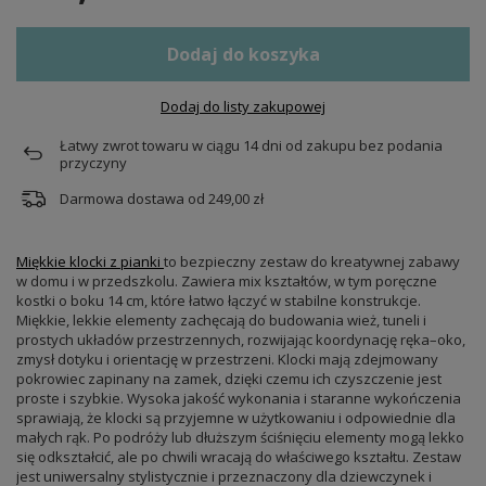
Dodaj do koszyka
Dodaj do listy zakupowej
Łatwy zwrot towaru w ciągu
14
dni od zakupu bez podania
przyczyny
Darmowa dostawa od
249,00 zł
Miękkie klocki z pianki
to bezpieczny zestaw do kreatywnej zabawy
w domu i w przedszkolu. Zawiera mix kształtów, w tym poręczne
kostki o boku 14 cm, które łatwo łączyć w stabilne konstrukcje.
Miękkie, lekkie elementy zachęcają do budowania wież, tuneli i
prostych układów przestrzennych, rozwijając koordynację ręka–oko,
zmysł dotyku i orientację w przestrzeni. Klocki mają zdejmowany
pokrowiec zapinany na zamek, dzięki czemu ich czyszczenie jest
proste i szybkie. Wysoka jakość wykonania i staranne wykończenia
sprawiają, że klocki są przyjemne w użytkowaniu i odpowiednie dla
małych rąk. Po podróży lub dłuższym ściśnięciu elementy mogą lekko
się odkształcić, ale po chwili wracają do właściwego kształtu. Zestaw
jest uniwersalny stylistycznie i przeznaczony dla dziewczynek i