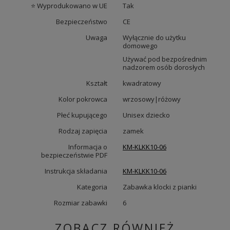
⭐ Wyprodukowano w UE
Tak
Bezpieczeństwo
CE
Uwaga
Wyłącznie do użytku
domowego
Używać pod bezpośrednim
nadzorem osób dorosłych
Kształt
kwadratowy
Kolor pokrowca
wrzosowy|różowy
Płeć kupującego
Unisex dziecko
Rodzaj zapięcia
zamek
Informacja o
KM-KLKK10-06
bezpieczeństwie PDF
Instrukcja składania
KM-KLKK10-06
Kategoria
Zabawka klocki z pianki
Rozmiar zabawki
6
ZOBACZ RÓWNIEŻ