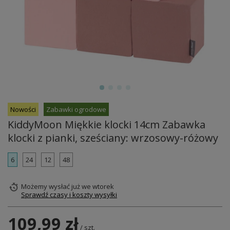
Nowości
Zabawki ogrodowe
KiddyMoon Miękkie klocki 14cm Zabawka
klocki z pianki, sześciany: wrzosowy-różowy
6
24
12
48
Możemy wysłać już
we wtorek
Sprawdź czasy i koszty wysyłki
109,99 zł
/
szt.