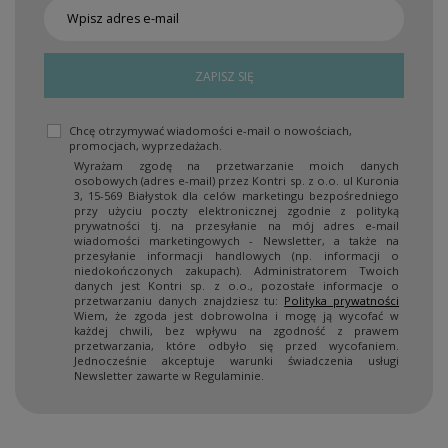
ZAPISZ SIĘ
Chcę otrzymywać wiadomości e-mail o nowościach,
promocjach, wyprzedażach.
Wyrażam zgodę na przetwarzanie moich danych
osobowych (adres e-mail) przez Kontri sp. z o.o. ul Kuronia
3, 15-569 Białystok dla celów marketingu bezpośredniego
przy użyciu poczty elektronicznej zgodnie z polityką
prywatności tj. na przesyłanie na mój adres e-mail
wiadomości marketingowych - Newsletter, a także na
przesyłanie informacji handlowych (np. informacji o
niedokończonych zakupach). Administratorem Twoich
danych jest Kontri sp. z o.o., pozostałe informacje o
przetwarzaniu danych znajdziesz tu:
Polityka prywatności
Wiem, że zgoda jest dobrowolna i mogę ją wycofać w
każdej chwili, bez wpływu na zgodność z prawem
przetwarzania, które odbyło się przed wycofaniem.
Jednocześnie akceptuje warunki świadczenia usługi
Newsletter zawarte w Regulaminie.