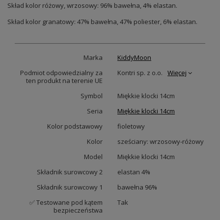
Skład kolor różowy, wrzosowy: 96% bawełna, 4% elastan.
Skład kolor granatowy: 47% bawełna, 47% poliester, 6% elastan.
Marka
KiddyMoon
Podmiot odpowiedzialny za
Kontri sp. z o.o.
Więcej
ten produkt na terenie UE
Symbol
Miękkie klocki 14cm
Seria
Miękkie klocki 14cm
Kolor podstawowy
fioletowy
Kolor
sześciany: wrzosowy-różowy
Model
Miękkie klocki 14cm
Składnik surowcowy 2
elastan 4%
Składnik surowcowy 1
bawełna 96%
✅ Testowane pod kątem
Tak
bezpieczeństwa