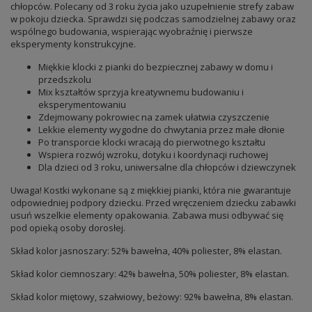
chłopców. Polecany od 3 roku życia jako uzupełnienie strefy zabaw
w pokoju dziecka. Sprawdzi się podczas samodzielnej zabawy oraz
wspólnego budowania, wspierając wyobraźnię i pierwsze
eksperymenty konstrukcyjne.
Miękkie klocki z pianki do bezpiecznej zabawy w domu i
przedszkolu
Mix kształtów sprzyja kreatywnemu budowaniu i
eksperymentowaniu
Zdejmowany pokrowiec na zamek ułatwia czyszczenie
Lekkie elementy wygodne do chwytania przez małe dłonie
Po transporcie klocki wracają do pierwotnego kształtu
Wspiera rozwój wzroku, dotyku i koordynacji ruchowej
Dla dzieci od 3 roku, uniwersalne dla chłopców i dziewczynek
Uwaga! Kostki wykonane są z miękkiej pianki, która nie gwarantuje
odpowiedniej podpory dziecku. Przed wręczeniem dziecku zabawki
usuń wszelkie elementy opakowania. Zabawa musi odbywać się
pod opieką osoby dorosłej.
Skład kolor jasnoszary: 52% bawełna, 40% poliester, 8% elastan.
Skład kolor ciemnoszary: 42% bawełna, 50% poliester, 8% elastan.
Skład kolor miętowy, szałwiowy, beżowy: 92% bawełna, 8% elastan.