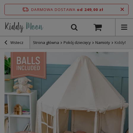
DARMOWA DOSTAWA
od 249,00 zł
Wstecz
Strona główna
Pokój dziecięcy
Namioty
KiddyMoon