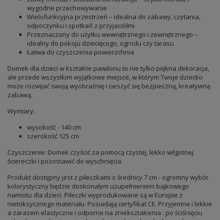
wygodne przechowywanie
Wielofunkcyjna przestrzeń – idealna do zabawy, czytania,
odpoczynku i spotkań z przyjaciółmi
Przeznaczony do użytku wewnętrznego i zewnętrznego –
idealny do pokoju dziecięcego, ogrodu czy tarasu
Łatwa do czyszczenia powierzchnia
Domek dla dzieci w kształcie pawilonu to nie tylko piękna dekoracja,
ale przede wszystkim wyjątkowe miejsce, w którym Twoje dziecko
może rozwijać swoją wyobraźnię i cieszyć się bezpieczną, kreatywną
zabawą.
Wymiary:
wysokość - 140 cm
szerokość 125 cm
Czyszczenie: Domek czyścić za pomocą czystej, lekko wilgotnej
ściereczki i pozostawić do wyschnięcia.
Produkt dostępny jest z piłeczkami o średnicy 7 cm - ogromny wybór
kolorystyczny będzie doskonałym uzupełnieniem bajkowego
namiotu dla dzieci. Piłeczki wyprodukowane są w Europie z
nietoksycznego materiału. Posiadają certyfikat CE. Przyjemne i lekkie
a zarazem elastyczne i odporne na zniekształcenia : po ściśnięciu