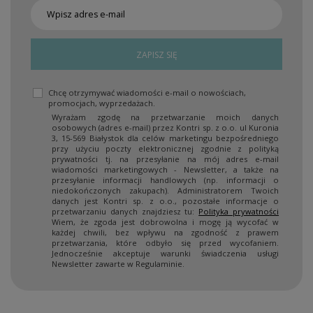
ZAPISZ SIĘ
Chcę otrzymywać wiadomości e-mail o nowościach,
promocjach, wyprzedażach.
Wyrażam zgodę na przetwarzanie moich danych
osobowych (adres e-mail) przez Kontri sp. z o.o. ul Kuronia
3, 15-569 Białystok dla celów marketingu bezpośredniego
przy użyciu poczty elektronicznej zgodnie z polityką
prywatności tj. na przesyłanie na mój adres e-mail
wiadomości marketingowych - Newsletter, a także na
przesyłanie informacji handlowych (np. informacji o
niedokończonych zakupach). Administratorem Twoich
danych jest Kontri sp. z o.o., pozostałe informacje o
przetwarzaniu danych znajdziesz tu:
Polityka prywatności
Wiem, że zgoda jest dobrowolna i mogę ją wycofać w
każdej chwili, bez wpływu na zgodność z prawem
przetwarzania, które odbyło się przed wycofaniem.
Jednocześnie akceptuje warunki świadczenia usługi
Newsletter zawarte w Regulaminie.