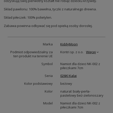
odzyskują swój pierwotny kształt nie robiąc dziecku krzywdy.
Skład pawilonu: 100% bawełna, tyczki z naturalnego drewna.
Skład piłeczek: 100% polietylen.
Zabawa powinna odbywać się pod opieką osoby dorosłej.
Marka
KiddyMoon
Podmiot odpowiedzialny za
Kontri sp. z o.o.
Więcej
ten produkt na terenie UE
Symbol
Namiot dla dzieci NK-002 z
piłeczkami 7cm
Seria
026KJ Kalai
Kolor podstawowy
beżowy
Kolor
natural: biały-perła-
pastelowy beż-zielonoszary
Model
Namiot dla dzieci NK-002 z
piłeczkami 7cm