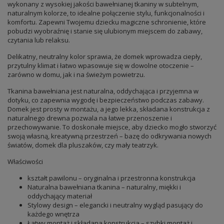
wykonany z wysokiej jakości bawełnianej tkaniny w subtelnym,
naturalnym kolorze, to idealne połączenie stylu, funkcjonalności i
komfortu. Zapewni Twojemu dziecku magiczne schronienie, które
pobudzi wyobraźnię i stanie się ulubionym miejscem do zabawy,
czytania lub relaksu.
Delikatny, neutralny kolor sprawia, że domek wprowadza ciepły,
przytulny klimat i łatwo wpasowuje się w dowolne otoczenie –
zarówno w domu, jak i na świeżym powietrzu.
Tkanina bawełniana jest naturalna, oddychająca i przyjemna w
dotyku, co zapewnia wygodę i bezpieczeństwo podczas zabawy.
Domek jest prosty w montażu, a jego lekka, składana konstrukcja z
naturalnego drewna pozwala na łatwe przenoszenie i
przechowywanie. To doskonałe miejsce, aby dziecko mogło stworzyć
swoją własną, kreatywną przestrzeń – bazę do odkrywania nowych
światów, domek dla pluszaków, czy mały teatrzyk.
Właściwości
kształt pawilonu – oryginalna i przestronna konstrukcja
Naturalna bawełniana tkanina – naturalny, miękki i
oddychający materiał
Stylowy design – elegancki i neutralny wygląd pasujący do
każdego wnętrza
Łatwy montaż i składana konstrukcja – szybki montaż i