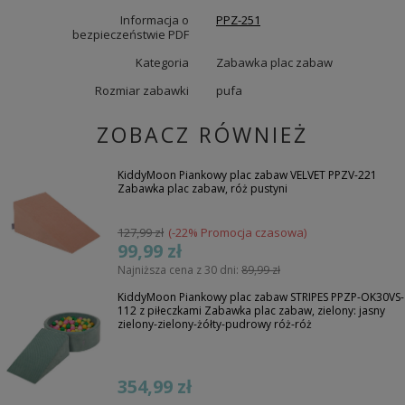
Informacja o
PPZ-251
bezpieczeństwie PDF
Kategoria
Zabawka plac zabaw
Rozmiar zabawki
pufa
ZOBACZ RÓWNIEŻ
KiddyMoon Piankowy plac zabaw VELVET PPZV-221
Zabawka plac zabaw, róż pustyni
127,99 zł
(-22% Promocja czasowa)
99,99 zł
Najniższa cena z 30 dni:
89,99 zł
KiddyMoon Piankowy plac zabaw STRIPES PPZP-OK30VS-
112 z piłeczkami Zabawka plac zabaw, zielony: jasny
zielony-zielony-żółty-pudrowy róż-róż
354,99 zł