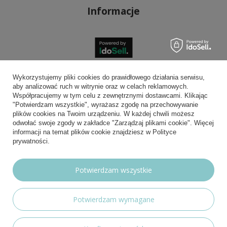
Informacje
Bezpieczne płatności
Wykorzystujemy pliki cookies do prawidłowego działania serwisu,
aby analizować ruch w witrynie oraz w celach reklamowych.
Współpracujemy w tym celu z zewnętrznymi dostawcami. Klikając
"Potwierdzam wszystkie", wyrażasz zgodę na przechowywanie
plików cookies na Twoim urządzeniu. W każdej chwili możesz
Wygodna dostawa
odwołać swoje zgody w zakładce "Zarządzaj plikami cookie". Więcej
informacji na temat plików cookie znajdziesz w Polityce
prywatności.
Możesz nam zaufać
Potwierdzam wszystkie
Potwierdzam wymagane
Nasze social media