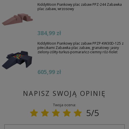
KiddyMoon Piankowy plac zabaw PPZ-244 Zabawka
plac zabaw, wrzosowy
384,99 zł
KiddyMoon Piankowy plac zabaw PPZP-KW30D-125 z
piłeczkami Zabawka plac zabaw, granatowy: jasny
zielony-żółty-turkus-pomarańcz-ciemny róż-fiolet
605,99 zł
NAPISZ SWOJĄ OPINIĘ
Twoja ocena:
5/5