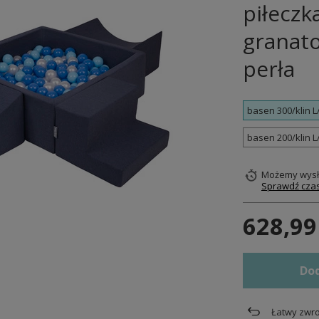
piłeczk
granato
perła
basen 300/klin 
basen 200/klin 
Możemy wysł
Sprawdź czas
628,99
Dod
Łatwy zwro