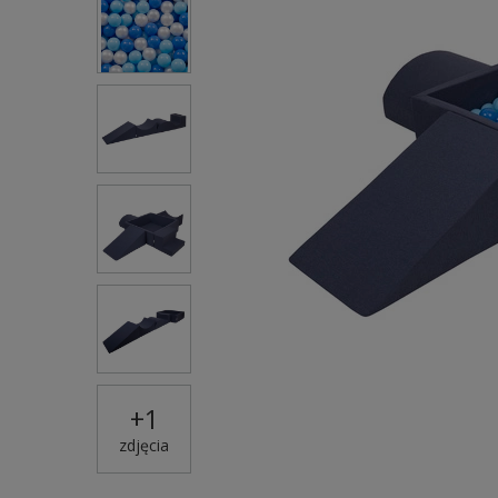
+
1
zdjęcia