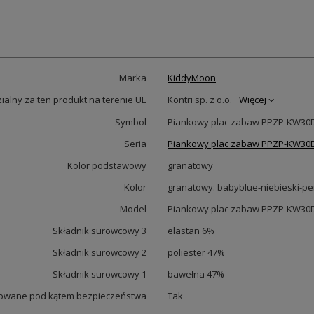
Marka
KiddyMoon
alny za ten produkt na terenie UE
Kontri sp. z o.o.
Więcej
Symbol
Piankowy plac zabaw PPZP-KW30D-
Seria
Piankowy plac zabaw PPZP-KW30D-
Kolor podstawowy
granatowy
Kolor
granatowy: babyblue-niebieski-pe
Model
Piankowy plac zabaw PPZP-KW30D-
Składnik surowcowy 3
elastan 6%
Składnik surowcowy 2
poliester 47%
Składnik surowcowy 1
bawełna 47%
owane pod kątem bezpieczeństwa
Tak