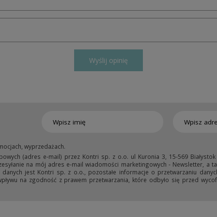
Wyślij opinię
mocjach, wyprzedażach.
ych (adres e-mail) przez Kontri sp. z o.o. ul Kuronia 3, 15-569 Białystok
przesyłanie na mój adres e-mail wiadomości marketingowych - Newsletter, a ta
anych jest Kontri sp. z o.o., pozostałe informacje o przetwarzaniu danyc
wpływu na zgodność z prawem przetwarzania, które odbyło się przed wycofa