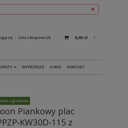
0,00 zł
oguj się
Lista zakupowa
0
EZENTY
WYPRZEDAŻ
O NAS
KONTAKT
awki ogrodowe
oon Piankowy plac
PPZP-KW30D-115 z