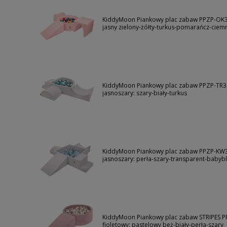
KiddyMoon Piankowy plac zabaw PPZP-OK30
jasny zielony-żółty-turkus-pomarańcz-ciemn
KiddyMoon Piankowy plac zabaw PPZP-TR30
jasnoszary: szary-biały-turkus
KiddyMoon Piankowy plac zabaw PPZP-KW3
jasnoszary: perła-szary-transparent-babyb
KiddyMoon Piankowy plac zabaw STRIPES P
fioletowy: pastelowy beż-biały-perła-szary