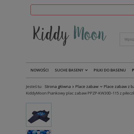
NOWOŚCI
SUCHE BASENY
PIŁKI DO BASENU
Jesteś tu:
Strona główna
Place zabaw
Place zabaw z 
KiddyMoon Piankowy plac zabaw PPZP-KW30D-115 z piłeczk