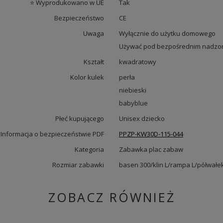
⭐ Wyprodukowano w UE
Tak
Bezpieczeństwo
CE
Uwaga
Wyłącznie do użytku domowego
Używać pod bezpośrednim nadzor
Kształt
kwadratowy
Kolor kulek
perła
niebieski
babyblue
Płeć kupującego
Unisex dziecko
Informacja o bezpieczeństwie PDF
PPZP-KW30D-115-044
Kategoria
Zabawka plac zabaw
Rozmiar zabawki
basen 300/klin L/rampa L/półwałe
ZOBACZ RÓWNIEŻ