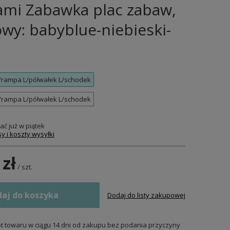
ami Zabawka plac zabaw,
wy: babyblue-niebieski-
L/rampa L/półwałek L/schodek
L/rampa L/półwałek L/schodek
ać już
w piątek
y i koszty wysyłki
 zł
/
szt.
aj do koszyka
Dodaj do listy zakupowej
t towaru w ciągu
14
dni od zakupu bez podania przyczyny