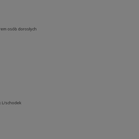
em osób dorosłych
k L/schodek