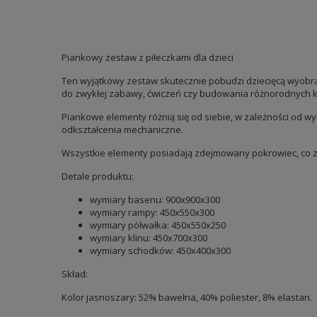
Piankowy zestaw z piłeczkami dla dzieci
Ten wyjątkowy zestaw skutecznie pobudzi dziecięcą wyobra
do zwykłej zabawy, ćwiczeń czy budowania różnorodnych ko
Piankowe elementy różnią się od siebie, w zależności od w
odkształcenia mechaniczne.
Wszystkie elementy posiadają zdejmowany pokrowiec, co z
Detale produktu:
wymiary basenu: 900x900x300
wymiary rampy: 450x550x300
wymiary półwałka: 450x550x250
wymiary klinu: 450x700x300
wymiary schodków: 450x400x300
Skład:
Kolor jasnoszary: 52% bawełna, 40% poliester, 8% elastan.