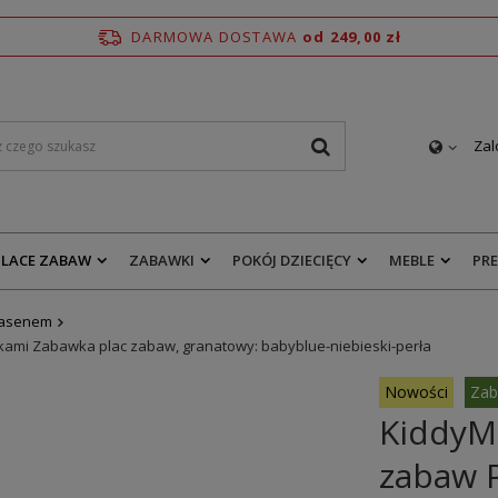
DARMOWA DOSTAWA
od 249,00 zł
Zal
PLACE ZABAW
ZABAWKI
POKÓJ DZIECIĘCY
MEBLE
PR
basenem
ami Zabawka plac zabaw, granatowy: babyblue-niebieski-perła
Nowości
Zab
KiddyM
zabaw 