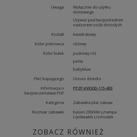
Uwaga
Wyłącznie do użytku
domowego
Używać pod bezpośrednim
nadzorem osób dorosłych
Kształt
kwadratowy
Kolor pokrowca
różowy
Kolor kulek
pudrowy róż
perła
babyblue
Płeć kupującego
Unisex dziecko
Informacja o
PPZP-KW30D-115-483
bezpieczeństwie PDF
Kategoria
Zabawka plac zabaw
Rozmiar zabawki
basen 200/klin L/rampa
L/półwałek L/schodek
ZOBACZ RÓWNIEŻ