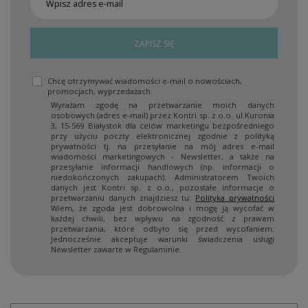
ZAPISZ SIĘ
Chcę otrzymywać wiadomości e-mail o nowościach,
promocjach, wyprzedażach.
Wyrażam zgodę na przetwarzanie moich danych
osobowych (adres e-mail) przez Kontri sp. z o.o. ul Kuronia
3, 15-569 Białystok dla celów marketingu bezpośredniego
przy użyciu poczty elektronicznej zgodnie z polityką
prywatności tj. na przesyłanie na mój adres e-mail
wiadomości marketingowych - Newsletter, a także na
przesyłanie informacji handlowych (np. informacji o
niedokończonych zakupach). Administratorem Twoich
danych jest Kontri sp. z o.o., pozostałe informacje o
przetwarzaniu danych znajdziesz tu:
Polityka prywatności
Wiem, że zgoda jest dobrowolna i mogę ją wycofać w
każdej chwili, bez wpływu na zgodność z prawem
przetwarzania, które odbyło się przed wycofaniem.
Jednocześnie akceptuje warunki świadczenia usługi
Newsletter zawarte w Regulaminie.