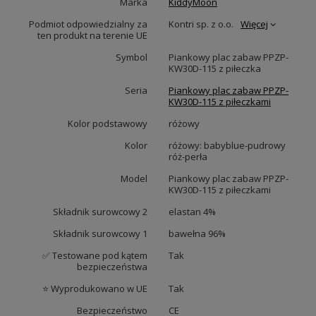
Marka
KiddyMoon
Podmiot odpowiedzialny za
Kontri sp. z o.o.
Więcej
ten produkt na terenie UE
Symbol
Piankowy plac zabaw PPZP-
KW30D-115 z piłeczka
Seria
Piankowy plac zabaw PPZP-
KW30D-115 z piłeczkami
Kolor podstawowy
różowy
Kolor
różowy: babyblue-pudrowy
róż-perła
Model
Piankowy plac zabaw PPZP-
KW30D-115 z piłeczkami
Składnik surowcowy 2
elastan 4%
Składnik surowcowy 1
bawełna 96%
✅ Testowane pod kątem
Tak
bezpieczeństwa
⭐ Wyprodukowano w UE
Tak
Bezpieczeństwo
CE