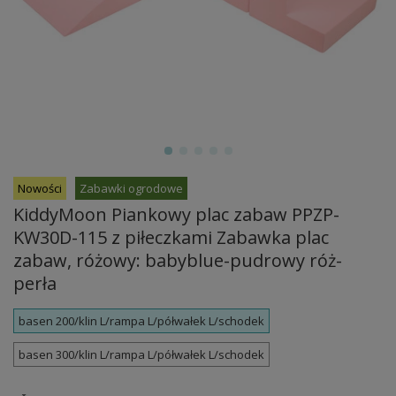
Nowości
Zabawki ogrodowe
KiddyMoon Piankowy plac zabaw PPZP-
KW30D-115 z piłeczkami Zabawka plac
zabaw, różowy: babyblue-pudrowy róż-
perła
basen 200/klin L/rampa L/półwałek L/schodek
basen 300/klin L/rampa L/półwałek L/schodek