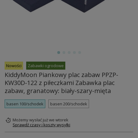
Nowości
Zabawki ogrodowe
KiddyMoon Piankowy plac zabaw PPZP-
KW30D-122 z piłeczkami Zabawka plac
zabaw, granatowy: biały-szary-mięta
basen 100/schodek
basen 200/schodek
Możemy wysłać już
we wtorek
Sprawdź czasy i koszty wysyłki