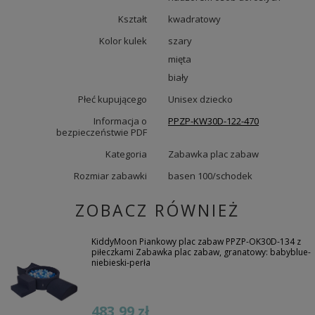
Kształt
kwadratowy
Kolor kulek
szary
mięta
biały
Płeć kupującego
Unisex dziecko
Informacja o
PPZP-KW30D-122-470
bezpieczeństwie PDF
Kategoria
Zabawka plac zabaw
Rozmiar zabawki
basen 100/schodek
ZOBACZ RÓWNIEŻ
KiddyMoon Piankowy plac zabaw PPZP-OK30D-134 z
piłeczkami Zabawka plac zabaw, granatowy: babyblue-
niebieski-perła
483,99 zł