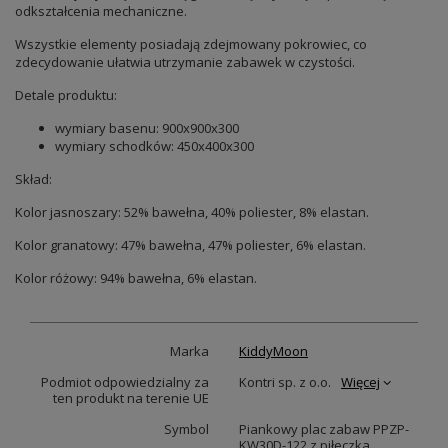
odkształcenia mechaniczne.
Wszystkie elementy posiadają zdejmowany pokrowiec, co
zdecydowanie ułatwia utrzymanie zabawek w czystości.
Detale produktu:
wymiary basenu: 900x900x300
wymiary schodków: 450x400x300
Skład:
Kolor jasnoszary: 52% bawełna, 40% poliester, 8% elastan.
Kolor granatowy: 47% bawełna, 47% poliester, 6% elastan.
Kolor różowy: 94% bawełna, 6% elastan.
Marka
KiddyMoon
Podmiot odpowiedzialny za
Kontri sp. z o.o.
Więcej
ten produkt na terenie UE
Symbol
Piankowy plac zabaw PPZP-
KW30D-122 z piłeczka