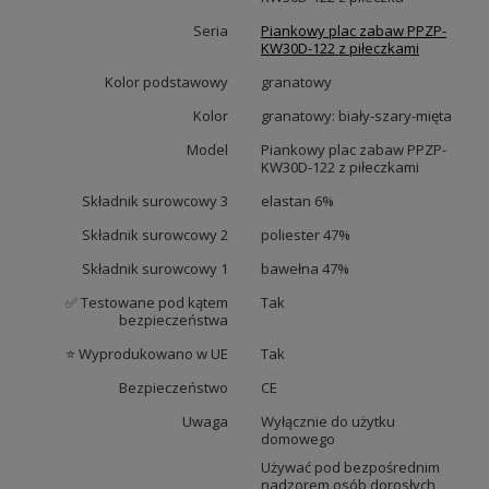
Seria
Piankowy plac zabaw PPZP-
KW30D-122 z piłeczkami
Kolor podstawowy
granatowy
Kolor
granatowy: biały-szary-mięta
Model
Piankowy plac zabaw PPZP-
KW30D-122 z piłeczkami
Składnik surowcowy 3
elastan 6%
Składnik surowcowy 2
poliester 47%
Składnik surowcowy 1
bawełna 47%
✅ Testowane pod kątem
Tak
bezpieczeństwa
⭐ Wyprodukowano w UE
Tak
Bezpieczeństwo
CE
Uwaga
Wyłącznie do użytku
domowego
Używać pod bezpośrednim
nadzorem osób dorosłych