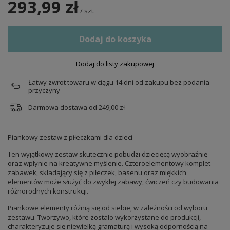
293,99 zł
/
szt.
Dodaj do koszyka
Dodaj do listy zakupowej
Łatwy zwrot towaru w ciągu
14
dni od zakupu bez podania
przyczyny
Darmowa dostawa od
249,00 zł
Piankowy zestaw z piłeczkami dla dzieci
Ten wyjątkowy zestaw skutecznie pobudzi dziecięcą wyobraźnię
oraz wpłynie na kreatywne myślenie. Czteroelementowy komplet
zabawek, składający się z piłeczek, basenu oraz miękkich
elementów może służyć do zwykłej zabawy, ćwiczeń czy budowania
różnorodnych konstrukcji.
Piankowe elementy różnią się od siebie, w zależności od wyboru
zestawu. Tworzywo, które zostało wykorzystane do produkcji,
charakteryzuje się niewielką gramaturą i wysoką odpornością na