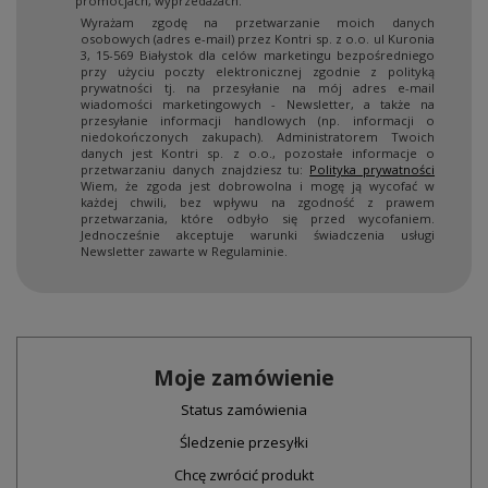
promocjach, wyprzedażach.
Wyrażam zgodę na przetwarzanie moich danych
osobowych (adres e-mail) przez Kontri sp. z o.o. ul Kuronia
3, 15-569 Białystok dla celów marketingu bezpośredniego
przy użyciu poczty elektronicznej zgodnie z polityką
prywatności tj. na przesyłanie na mój adres e-mail
wiadomości marketingowych - Newsletter, a także na
przesyłanie informacji handlowych (np. informacji o
niedokończonych zakupach). Administratorem Twoich
danych jest Kontri sp. z o.o., pozostałe informacje o
przetwarzaniu danych znajdziesz tu:
Polityka prywatności
Wiem, że zgoda jest dobrowolna i mogę ją wycofać w
każdej chwili, bez wpływu na zgodność z prawem
przetwarzania, które odbyło się przed wycofaniem.
Jednocześnie akceptuje warunki świadczenia usługi
Newsletter zawarte w Regulaminie.
Moje zamówienie
Status zamówienia
Śledzenie przesyłki
Chcę zwrócić produkt