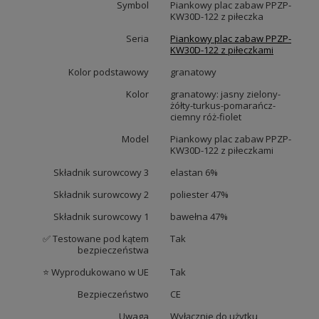
Symbol
Piankowy plac zabaw PPZP-
KW30D-122 z piłeczka
Seria
Piankowy plac zabaw PPZP-
KW30D-122 z piłeczkami
Kolor podstawowy
granatowy
Kolor
granatowy: jasny zielony-
żółty-turkus-pomarańcz-
ciemny róż-fiolet
Model
Piankowy plac zabaw PPZP-
KW30D-122 z piłeczkami
Składnik surowcowy 3
elastan 6%
Składnik surowcowy 2
poliester 47%
Składnik surowcowy 1
bawełna 47%
✅ Testowane pod kątem
Tak
bezpieczeństwa
⭐ Wyprodukowano w UE
Tak
Bezpieczeństwo
CE
Uwaga
Wyłącznie do użytku