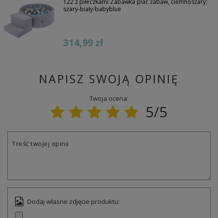
122 z piłeczkami Zabawka plac zabaw, ciemnoszary:
szary-biały-babyblue
314,99 zł
NAPISZ SWOJĄ OPINIĘ
Twoja ocena:
5/5
Treść twojej opinii
Dodaj własne zdjęcie produktu: