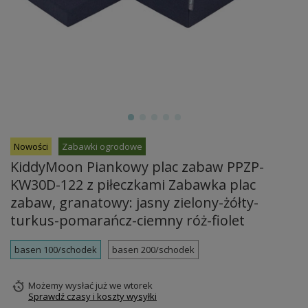
Nowości
Zabawki ogrodowe
KiddyMoon Piankowy plac zabaw PPZP-
KW30D-122 z piłeczkami Zabawka plac
zabaw, granatowy: jasny zielony-żółty-
turkus-pomarańcz-ciemny róż-fiolet
basen 100/schodek
basen 200/schodek
Możemy wysłać już
we wtorek
Sprawdź czasy i koszty wysyłki