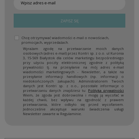
ZAPISZ SIĘ
Chcę otrzymywać wiadomości e-mail o nowościach,
promocjach, wyprzedażach.
Wyrażam zgodę na przetwarzanie moich danych
osobowych (adres e-mail) przez Kontri sp. z o.o. ul Kuronia
3, 15-569 Białystok dla celów marketingu bezpośredniego
przy użyciu poczty elektronicznej zgodnie z polityką
prywatności tj. na przesyłanie na mój adres e-mail
wiadomości marketingowych - Newsletter, a także na
przesyłanie informacji handlowych (np. informacji o
niedokończonych zakupach). Administratorem Twoich
danych jest Kontri sp. z o.o., pozostałe informacje o
przetwarzaniu danych znajdziesz tu:
Polityka prywatności
Wiem, że zgoda jest dobrowolna i mogę ją wycofać w
każdej chwili, bez wpływu na zgodność z prawem
przetwarzania, które odbyło się przed wycofaniem.
Jednocześnie akceptuje warunki świadczenia usługi
Newsletter zawarte w Regulaminie.