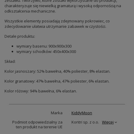
zestawu. Tworzywo, które zostało wykorzystane do produkcji,
charakteryzuje się niewielką gramaturą i wysoką odpornością na
odkształcenia mechaniczne.
Wszystkie elementy posiadają zdejmowany pokrowiec, co
zdecydowanie ułatwia utrzymanie zabawek w czystości.
Detale produktu:
wymiary basenu: 900x900x300
wymiary schodków: 450x400x300
Skład:
Kolor jasnoszary: 52% bawełna, 40% poliester, 8% elastan.
Kolor granatowy: 47% bawełna, 47% poliester, 6% elastan.
Kolor różowy: 94% bawełna, 6% elastan.
Marka
KiddyMoon
Podmiot odpowiedzialny za
Kontri sp. z o.o.
Więcej
ten produkt na terenie UE