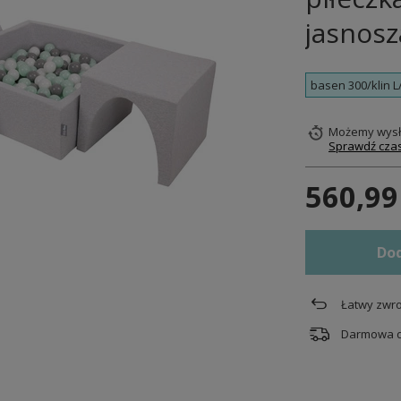
jasnosz
basen 300/klin L
Możemy wysł
Sprawdź czas
560,99
Dod
Łatwy zwro
Darmowa 