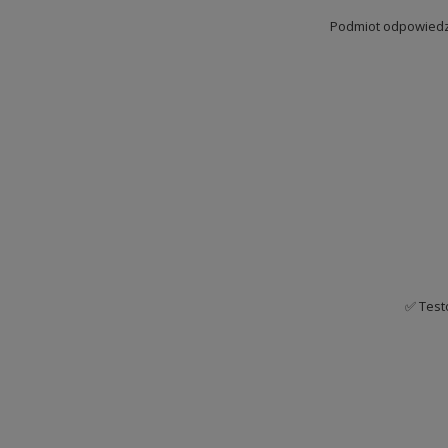
Podmiot odpowiedzi
✅ Test