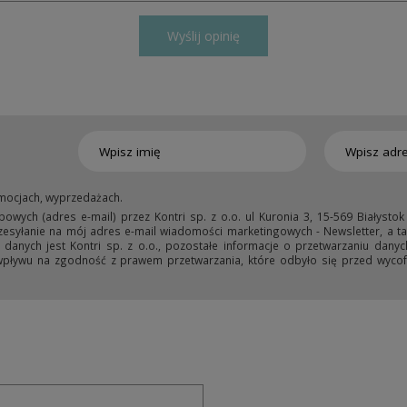
Wyślij opinię
mocjach, wyprzedażach.
ych (adres e-mail) przez Kontri sp. z o.o. ul Kuronia 3, 15-569 Białystok
przesyłanie na mój adres e-mail wiadomości marketingowych - Newsletter, a ta
anych jest Kontri sp. z o.o., pozostałe informacje o przetwarzaniu danyc
wpływu na zgodność z prawem przetwarzania, które odbyło się przed wycofa