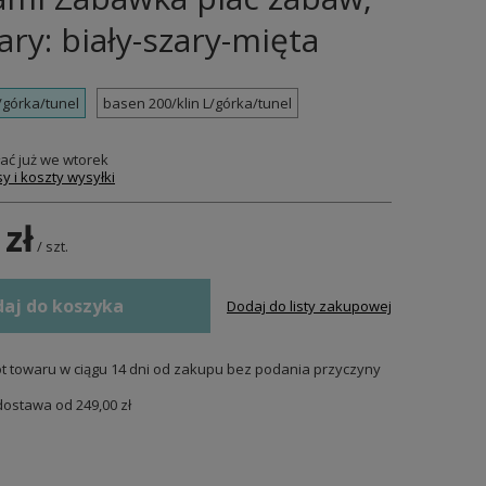
ary: biały-szary-mięta
/górka/tunel
basen 200/klin L/górka/tunel
ać już
we wtorek
y i koszty wysyłki
 zł
/
szt.
aj do koszyka
Dodaj do listy zakupowej
t towaru w ciągu
14
dni od zakupu bez podania przyczyny
dostawa od
249,00 zł