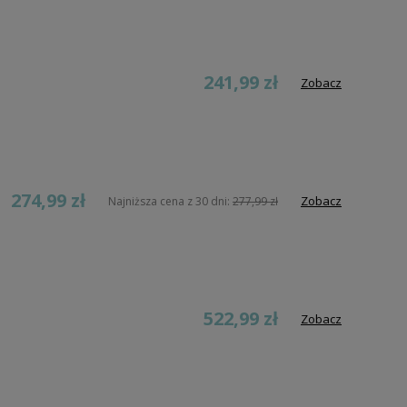
241,99 zł
Zobacz
274,99 zł
Zobacz
Najniższa cena z 30 dni:
277,99 zł
522,99 zł
Zobacz