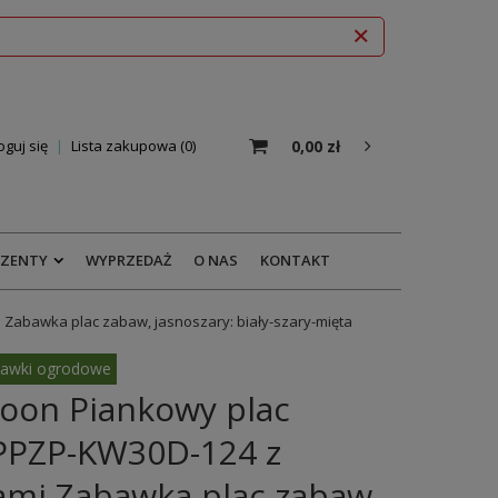
0,00 zł
oguj się
Lista zakupowa
0
EZENTY
WYPRZEDAŻ
O NAS
KONTAKT
Zabawka plac zabaw, jasnoszary: biały-szary-mięta
awki ogrodowe
oon Piankowy plac
PPZP-KW30D-124 z
ami Zabawka plac zabaw,