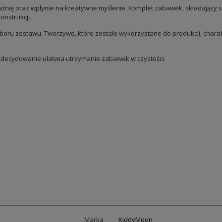
źnię oraz wpłynie na kreatywne myślenie. Komplet zabawek, składający s
nstrukcji.
yboru zestawu. Tworzywo, które zostało wykorzystane do produkcji, chara
decydowanie ułatwia utrzymanie zabawek w czystości.
Marka
KiddyMoon