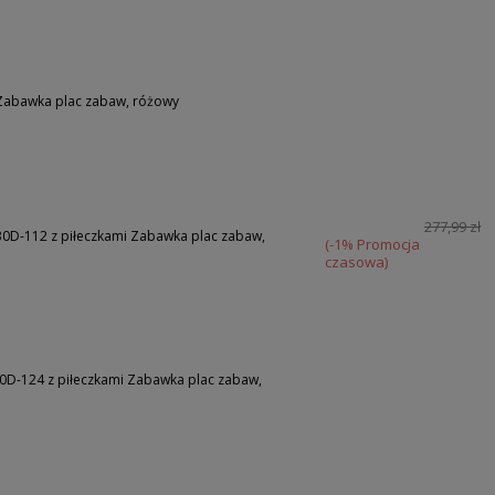
Zabawka plac zabaw, różowy
277,99 zł
0D-112 z piłeczkami Zabawka plac zabaw,
(-1% Promocja
czasowa)
D-124 z piłeczkami Zabawka plac zabaw,