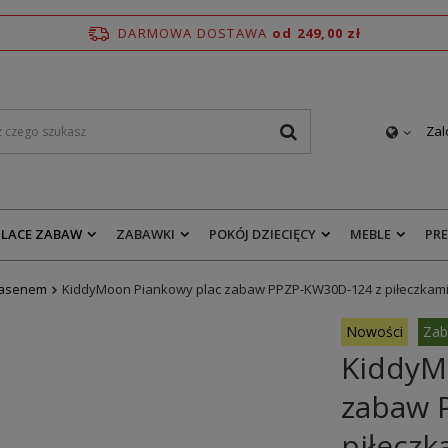
DARMOWA DOSTAWA
od 249,00 zł
Zal
PLACE ZABAW
ZABAWKI
POKÓJ DZIECIĘCY
MEBLE
PR
basenem
KiddyMoon Piankowy plac zabaw PPZP-KW30D-124 z piłeczkami 
Nowości
Zab
KiddyM
zabaw 
piłeczk