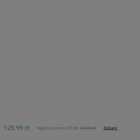
129,99 zł
Zobacz
Najniższa cena z 30 dni:
116,99 zł