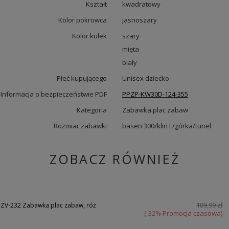
Kształt
kwadratowy
Kolor pokrowca
jasnoszary
Kolor kulek
szary
mięta
biały
Płeć kupującego
Unisex dziecko
Informacja o bezpieczeństwie PDF
PPZP-KW30D-124-355
Kategoria
Zabawka plac zabaw
Rozmiar zabawki
basen 300/klin L/górka/tunel
ZOBACZ RÓWNIEŻ
189,99 zł
ZV-232 Zabawka plac zabaw, róż
(-32% Promocja czasowa)