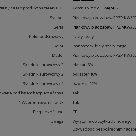
alny za ten produkt na terenie UE
Kontri sp. z o.o.
Więcej
Symbol
Piankowy plac zabaw PPZP-KW30D-
Seria
Piankowy plac zabaw PPZP-KW30D-
Kolor podstawowy
szary jasny
Kolor
jasnoszary: biały-szary-mięta
Model
Piankowy plac zabaw PPZP-KW30D-
Składnik surowcowy 3
elastan 8%
Składnik surowcowy 2
poliester 40%
Składnik surowcowy 1
bawełna 52%
owane pod kątem bezpieczeństwa
Tak
⭐ Wyprodukowano w UE
Tak
Bezpieczeństwo
CE
Uwaga
Wyłącznie do użytku domowego
Używać pod bezpośrednim nadzor