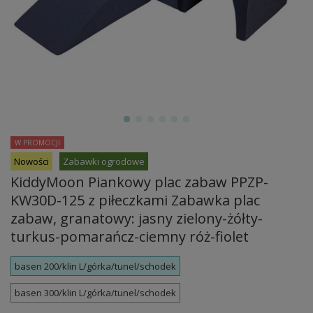
W PROMOCJI
Nowości
Zabawki ogrodowe
KiddyMoon Piankowy plac zabaw PPZP-
KW30D-125 z piłeczkami Zabawka plac
zabaw, granatowy: jasny zielony-żółty-
turkus-pomarańcz-ciemny róż-fiolet
basen 200/klin L/górka/tunel/schodek
basen 300/klin L/górka/tunel/schodek