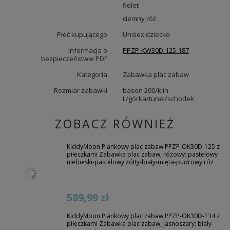
fiolet
ciemny róż
Płeć kupującego
Unisex dziecko
Informacja o
PPZP-KW30D-125-187
bezpieczeństwie PDF
Kategoria
Zabawka plac zabaw
Rozmiar zabawki
basen 200/klin
L/górka/tunel/schodek
ZOBACZ RÓWNIEŻ
KiddyMoon Piankowy plac zabaw PPZP-OK30D-125 z
piłeczkami Zabawka plac zabaw, różowy: pastelowy
niebieski-pastelowy żółty-biały-mięta-pudrowy róż
589,99 zł
KiddyMoon Piankowy plac zabaw PPZP-OK30D-134 z
piłeczkami Zabawka plac zabaw, jasnoszary: biały-