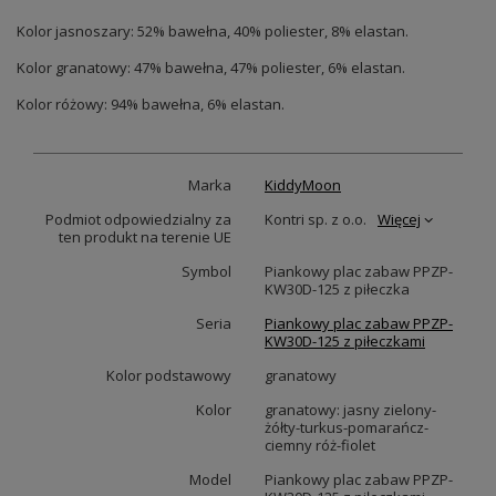
Kolor jasnoszary: 52% bawełna, 40% poliester, 8% elastan.
Kolor granatowy: 47% bawełna, 47% poliester, 6% elastan.
Kolor różowy: 94% bawełna, 6% elastan.
Marka
KiddyMoon
Podmiot odpowiedzialny za
Kontri sp. z o.o.
Więcej
ten produkt na terenie UE
Symbol
Piankowy plac zabaw PPZP-
KW30D-125 z piłeczka
Seria
Piankowy plac zabaw PPZP-
KW30D-125 z piłeczkami
Kolor podstawowy
granatowy
Kolor
granatowy: jasny zielony-
żółty-turkus-pomarańcz-
ciemny róż-fiolet
Model
Piankowy plac zabaw PPZP-