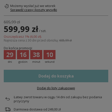
Możemy wysłać już
we wtorek
Sprawdź czasy i koszty wysyłki
605,99 zł
599,99 zł
/
szt.
Oszczędzasz
1
% (
6,00 zł
).
Najniższa cena z 30 dni przed obniżką:
605,99 zł
Do końca promocji:
29
16
38
10
dni
godzin
minut
sekund
Dodaj do koszyka
Dodaj do listy zakupowej
Łatwy zwrot towaru w ciągu
14
dni od zakupu bez podania
przyczyny
Darmowa dostawa od
249,00 zł