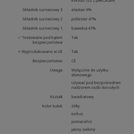
KW30D-125 z piłeczkami
Składnik surowcowy 3
elastan 6%
Składnik surowcowy 2
poliester 47%
Składnik surowcowy 1
bawełna 47%
✅ Testowane pod kątem
Tak
bezpieczeństwa
⭐ Wyprodukowano w UE
Tak
Bezpieczeństwo
CE
Uwaga
Wyłącznie do użytku
domowego
Używać pod bezpośrednim
nadzorem osób dorosłych
Kształt
kwadratowy
Kolor kulek
żółty
turkus
pomarańcz
jasny zielony