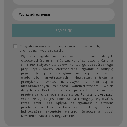
ZAPISZ SIĘ
Chcę otrzymywać wiadomości e-mail o nowościach,
promocjach, wyprzedażach.
Wyrażam zgodę na przetwarzanie moich danych
osobowych (adres e-mail) przez Kontri sp. z o.o. ul Kuronia
3, 15-569 Białystok dla celów marketingu bezpośredniego
przy użyciu poczty elektronicznej zgodnie z polityką
prywatności tj. na przesyłanie na mój adres e-mail
wiadomości marketingowych - Newsletter, a także na
przesyłanie informacji handlowych (np. informacji o
niedokończonych zakupach). Administratorem Twoich
danych jest Kontri sp. z o.o., pozostałe informacje o
przetwarzaniu danych znajdziesz tu:
Polityka prywatności
Wiem, że zgoda jest dobrowolna i mogę ją wycofać w
każdej chwili, bez wpływu na zgodność z prawem
przetwarzania, które odbyło się przed wycofaniem.
Jednocześnie akceptuje warunki świadczenia usługi
Newsletter zawarte w Regulaminie.