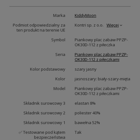
Marka
KiddyMoon
Podmiot odpowiedzialny za
Kontri sp. z o.o.
Więcej
ten produkt na terenie UE
Symbol
Piankowy plac zabaw PPZP-
OK30D-112 z piłeczka
Seria
Piankowy plac zabaw PPZP-
OK30D-112 z piłeczkami
Kolor podstawowy
szary jasny
Kolor
jasnoszary: biały-szary-mięta
Model
Piankowy plac zabaw PPZP-
OK30D-112 z piłeczkami
Składnik surowcowy 3
elastan 8%
Składnik surowcowy 2
poliester 40%
Składnik surowcowy 1
bawełna 52%
✅ Testowane pod kątem
Tak
bezpieczeństwa