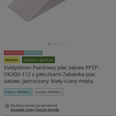
W PROMOCJI
BESTSELLER
Nowości
Zabawki ogrodowe
KiddyMoon Piankowy plac zabaw PPZP-
OK30D-112 z piłeczkami Zabawka plac
zabaw, jasnoszary: biały-szary-mięta
basen 100/klin L
basen 200/klin L
Możemy wysłać już
we wtorek
Sprawdź czasy i koszty wysyłki