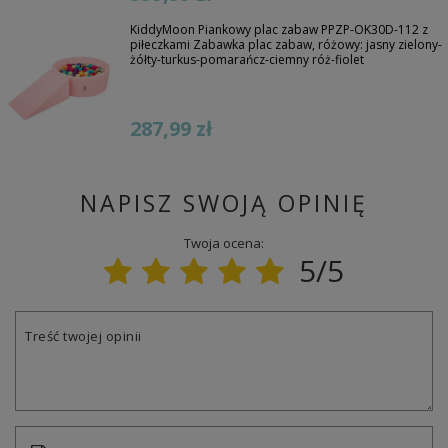
KiddyMoon Piankowy plac zabaw PPZP-OK30D-112 z
piłeczkami Zabawka plac zabaw, różowy: jasny zielony-
żółty-turkus-pomarańcz-ciemny róż-fiolet
287,99 zł
NAPISZ SWOJĄ OPINIĘ
Twoja ocena:
5/5
Treść twojej opinii