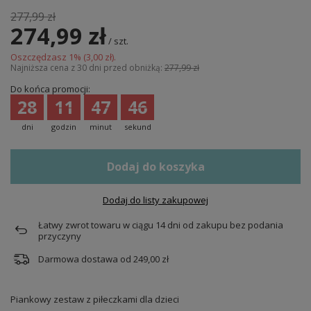
277,99 zł
274,99 zł
/
szt.
Oszczędzasz
1
% (
3,00 zł
).
Najniższa cena z 30 dni przed obniżką:
277,99 zł
Do końca promocji:
28
11
47
45
dni
godzin
minut
sekund
Dodaj do koszyka
Dodaj do listy zakupowej
Łatwy zwrot towaru w ciągu
14
dni od zakupu bez podania
przyczyny
Darmowa dostawa od
249,00 zł
Piankowy zestaw z piłeczkami dla dzieci