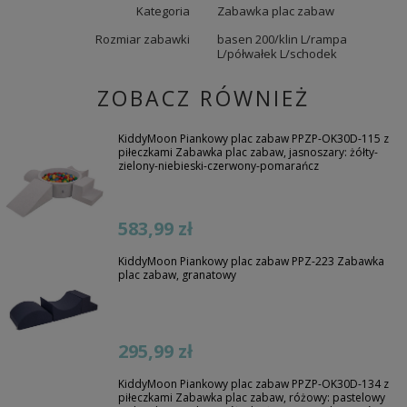
Kategoria
Zabawka plac zabaw
Rozmiar zabawki
basen 200/klin L/rampa
L/półwałek L/schodek
ZOBACZ RÓWNIEŻ
KiddyMoon Piankowy plac zabaw PPZP-OK30D-115 z
piłeczkami Zabawka plac zabaw, jasnoszary: żółty-
zielony-niebieski-czerwony-pomarańcz
583,99 zł
KiddyMoon Piankowy plac zabaw PPZ-223 Zabawka
plac zabaw, granatowy
295,99 zł
KiddyMoon Piankowy plac zabaw PPZP-OK30D-134 z
piłeczkami Zabawka plac zabaw, różowy: pastelowy