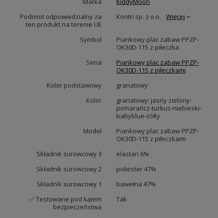
Marka
KiddyMoon
Podmiot odpowiedzialny za
Kontri sp. z o.o.
Więcej
ten produkt na terenie UE
Symbol
Piankowy plac zabaw PPZP-
OK30D-115 z piłeczka
Seria
Piankowy plac zabaw PPZP-
OK30D-115 z piłeczkami
Kolor podstawowy
granatowy
Kolor
granatowy: jasny zielony-
pomarańcz-turkus-niebieski-
babyblue-żółty
Model
Piankowy plac zabaw PPZP-
OK30D-115 z piłeczkami
Składnik surowcowy 3
elastan 6%
Składnik surowcowy 2
poliester 47%
Składnik surowcowy 1
bawełna 47%
✅ Testowane pod kątem
Tak
bezpieczeństwa