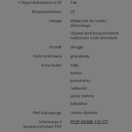
⭐ Wyprodukowano w UE
Tak
Bezpieczeństwo
CE
Uwaga
Wyłącznie do użytku
domowego
Używać pod bezpośrednim
nadzorem osób dorosłych
Kształt
okrągły
Kolor pokrowca
granatowy
Kolor kulek
żółty
turkus
pomarańcz
niebieski
jasny zielony
babyblue
Płeć kupującego
Unisex dziecko
Informacja o
PPZP-OK30D-115-177
bezpieczeństwie PDF