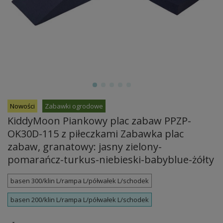
Nowości
Zabawki ogrodowe
KiddyMoon Piankowy plac zabaw PPZP-
OK30D-115 z piłeczkami Zabawka plac
zabaw, granatowy: jasny zielony-
pomarańcz-turkus-niebieski-babyblue-żółty
basen 300/klin L/rampa L/półwałek L/schodek
basen 200/klin L/rampa L/półwałek L/schodek