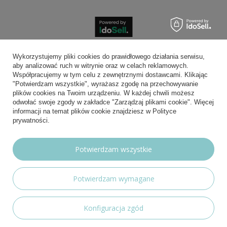
Bezpieczne płatności
Wykorzystujemy pliki cookies do prawidłowego działania serwisu,
aby analizować ruch w witrynie oraz w celach reklamowych.
Współpracujemy w tym celu z zewnętrznymi dostawcami. Klikając
"Potwierdzam wszystkie", wyrażasz zgodę na przechowywanie
plików cookies na Twoim urządzeniu. W każdej chwili możesz
Wygodna dostawa
odwołać swoje zgody w zakładce "Zarządzaj plikami cookie". Więcej
informacji na temat plików cookie znajdziesz w Polityce
prywatności.
Możesz nam zaufać
Potwierdzam wszystkie
Potwierdzam wymagane
Nasze social media
Konfiguracja zgód