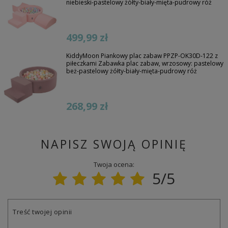
niebieski-pastelowy żółty-biały-mięta-pudrowy róż
499,99 zł
KiddyMoon Piankowy plac zabaw PPZP-OK30D-122 z
piłeczkami Zabawka plac zabaw, wrzosowy: pastelowy
beż-pastelowy żółty-biały-mięta-pudrowy róż
268,99 zł
NAPISZ SWOJĄ OPINIĘ
Twoja ocena:
5/5
Treść twojej opinii