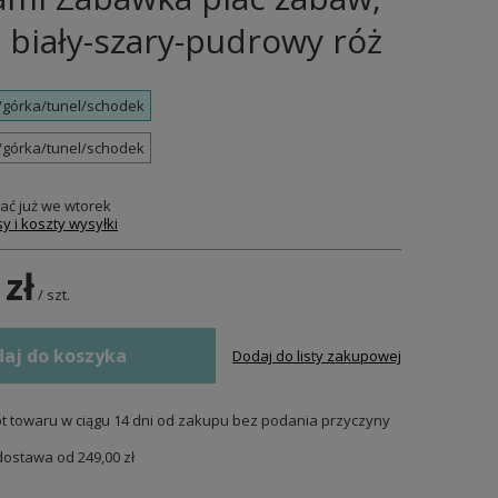
 biały-szary-pudrowy róż
L/górka/tunel/schodek
L/górka/tunel/schodek
ać już
we wtorek
y i koszty wysyłki
 zł
/
szt.
aj do koszyka
Dodaj do listy zakupowej
t towaru w ciągu
14
dni od zakupu bez podania przyczyny
dostawa od
249,00 zł