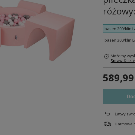
różowy:
basen 200/klin 
basen 300/klin 
Możemy wysł
Sprawdź czas
589,99
Dod
Łatwy zwro
Darmowa 