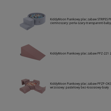
KiddyMoon Piankowy plac zabaw STRIPES P
ciemnoszary: perła-szary-transparent-bab
KiddyMoon Piankowy plac zabaw PPZ-221 
KiddyMoon Piankowy plac zabaw PPZP-OK3
wrzosowy: pastelowy beż-łososiowy-biały