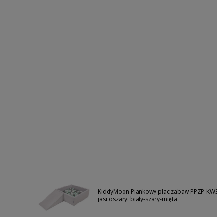
KiddyMoon Piankowy plac zabaw PPZP-KW3
jasnoszary: biały-szary-mięta