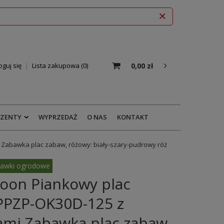
0,00 zł
oguj się
Lista zakupowa
0
EZENTY
WYPRZEDAŻ
O NAS
KONTAKT
Zabawka plac zabaw, różowy: biały-szary-pudrowy róż
awki ogrodowe
oon Piankowy plac
PPZP-OK30D-125 z
ami Zabawka plac zabaw,