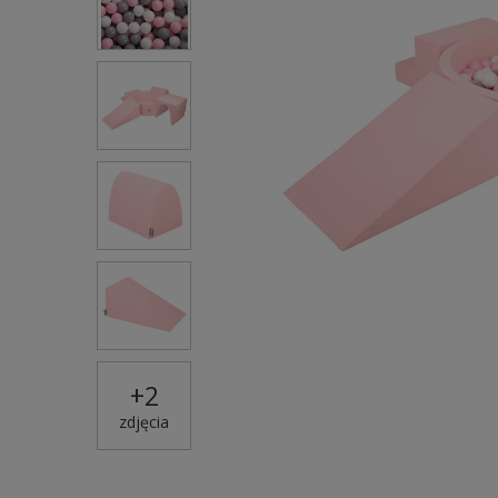
+
2
zdjęcia