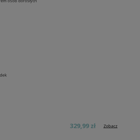
em osób dorosłych
odek
329,99 zł
Zobacz