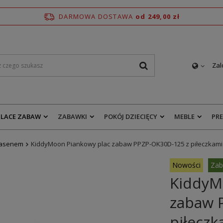
DARMOWA DOSTAWA
od 249,00 zł
Zal
PLACE ZABAW
ZABAWKI
POKÓJ DZIECIĘCY
MEBLE
PR
basenem
KiddyMoon Piankowy plac zabaw PPZP-OK30D-125 z piłeczkami 
Nowości
Zab
KiddyM
zabaw 
piłeczk