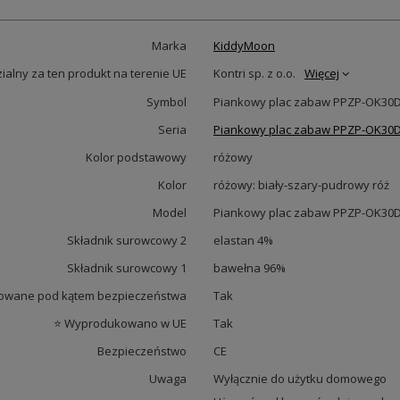
Marka
KiddyMoon
alny za ten produkt na terenie UE
Kontri sp. z o.o.
Więcej
Symbol
Piankowy plac zabaw PPZP-OK30D-
Seria
Piankowy plac zabaw PPZP-OK30D-
Kolor podstawowy
różowy
Kolor
różowy: biały-szary-pudrowy róż
Model
Piankowy plac zabaw PPZP-OK30D-
Składnik surowcowy 2
elastan 4%
Składnik surowcowy 1
bawełna 96%
owane pod kątem bezpieczeństwa
Tak
⭐ Wyprodukowano w UE
Tak
Bezpieczeństwo
CE
Uwaga
Wyłącznie do użytku domowego