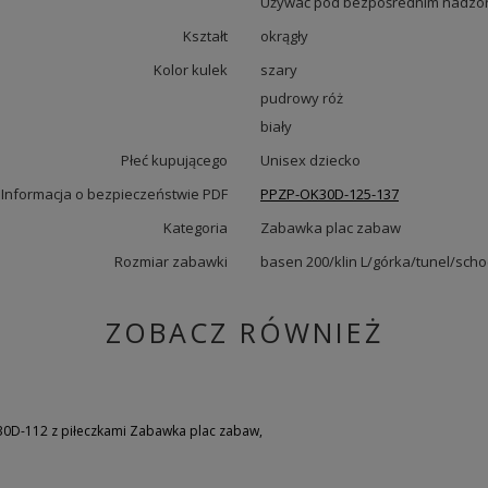
Używać pod bezpośrednim nadzor
Kształt
okrągły
Kolor kulek
szary
pudrowy róż
biały
Płeć kupującego
Unisex dziecko
Informacja o bezpieczeństwie PDF
PPZP-OK30D-125-137
Kategoria
Zabawka plac zabaw
Rozmiar zabawki
basen 200/klin L/górka/tunel/sch
ZOBACZ RÓWNIEŻ
0D-112 z piłeczkami Zabawka plac zabaw,