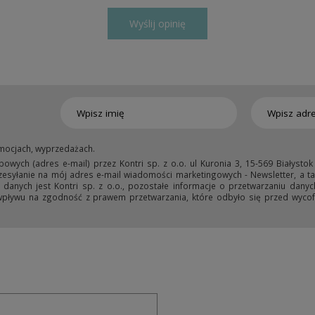
Wyślij opinię
mocjach, wyprzedażach.
ych (adres e-mail) przez Kontri sp. z o.o. ul Kuronia 3, 15-569 Białystok
przesyłanie na mój adres e-mail wiadomości marketingowych - Newsletter, a ta
anych jest Kontri sp. z o.o., pozostałe informacje o przetwarzaniu danyc
wpływu na zgodność z prawem przetwarzania, które odbyło się przed wycofa