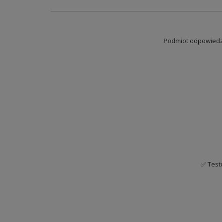
Podmiot odpowiedzi
✅ Test